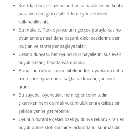
Kredi kartları, e-cüzdanlar, banka havaleleri ve kripto
para birimleri gibi çeşitli ödeme yöntemlerini
kullanabilirsiniz.
Bu makale, Türk oyuncuların gerçek parayla casino
oyunlarında nasıl daha başarılı olabileceklerine dair
ipuçları ve stratejiler sağlayacaktır.
Casino dünyası, her oyuncunun hayallerini süsleyen
büyük kazanç fırsatlarıyla doludur.
Bonuslar, online casino sitelerindeki oyunlarda daha
uzun süre oynamanızı sağlar ve kazanç şansınızı
artırır.
Bu sayede, oyuncular, hem eğlencenin tadını
çıkarırken hem de mali yükümlülüklerini eksiksiz bir
şekilde yerine getirebilirler.
Oyunun durante çekici özelliği, dünya rekoru kıran en
büyük online slot machine jackpotlarını sunmasıdır.