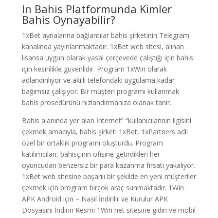
In Bahis Platformunda Kimler
Bahis Oynayabilir?
1xBet aynalarına bağlantılar bahis şirketinin Telegram
kanalında yayınlanmaktadır. 1xBet web sitesi, alınan
lisansa uygun olarak yasal çerçevede çalıştığı için bahis
için kesinlikle güvenlidir. Program 1xWin olarak
adlandırılıyor ve akıllı telefondaki uygulama kadar
bağımsız çalışıyor. Bir müşteri programı kullanmak
bahis prosedürünü hızlandırmanıza olanak tanır.
Bahis alanında yer alan İnternet” “kullanıcılarının ilgisini
çekmek amacıyla, bahis şirketi 1xBet, 1xPartners adlı
özel bir ortaklık programı oluşturdu. Program
katılımcıları, bahisçinin ofisine getirdikleri her
oyuncudan benzersiz bir para kazanma fırsatı yakalıyor.
1xBet web sitesine başarılı bir şekilde en yeni müşteriler
çekmek için program birçok araç sunmaktadır. 1Win
APK Android için – Nasıl İndirilir ve Kurulur APK
Dosyasını İndirin Resmi 1Win net sitesine gidin ve mobil