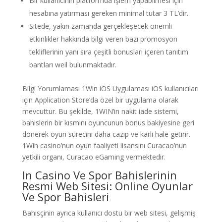
Bir kullanıcının platformda işlem yapabilmesi için
hesabına yatırması gereken minimal tutar 3 TL’dir.
Sitede, yakın zamanda gerçekleşecek önemli
etkinlikler hakkında bilgi veren bazı promosyon
tekliflerinin yanı sıra çeşitli bonusları içeren tanıtım
bantları weil bulunmaktadır.
Bilgi Yorumlaması 1Win iOS Uygulaması iOS kullanıcıları
için Application Store’da özel bir uygulama olarak
mevcuttur. Bu şekilde, 1WIN’in nakit iade sistemi,
bahislerin bir kısmını oyuncunun bonus bakiyesine geri
dönerek oyun sürecini daha cazip ve karlı hale getirir.
1Win casino’nun oyun faaliyeti lisansını Curacao’nun
yetkili organı, Curacao eGaming vermektedir.
In Casino Ve Spor Bahislerinin
Resmi Web Sitesi: Online Oyunlar
Ve Spor Bahisleri
Bahisçinin ayrıca kullanıcı dostu bir web sitesi, gelişmiş