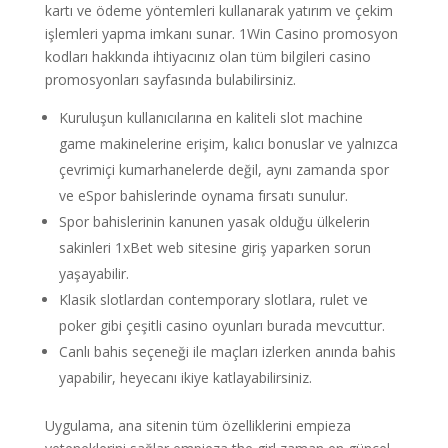
kartı ve ödeme yöntemleri kullanarak yatırım ve çekim
işlemleri yapma imkanı sunar. 1Win Casino promosyon
kodları hakkında ihtiyacınız olan tüm bilgileri casino
promosyonları sayfasında bulabilirsiniz.
Kuruluşun kullanıcılarına en kaliteli slot machine
game makinelerine erişim, kalıcı bonuslar ve yalnızca
çevrimiçi kumarhanelerde değil, aynı zamanda spor
ve eSpor bahislerinde oynama fırsatı sunulur.
Spor bahislerinin kanunen yasak olduğu ülkelerin
sakinleri 1xBet web sitesine giriş yaparken sorun
yaşayabilir.
Klasik slotlardan contemporary slotlara, rulet ve
poker gibi çeşitli casino oyunları burada mevcuttur.
Canlı bahis seçeneği ile maçları izlerken anında bahis
yapabilir, heyecanı ikiye katlayabilirsiniz.
Uygulama, ana sitenin tüm özelliklerini empieza