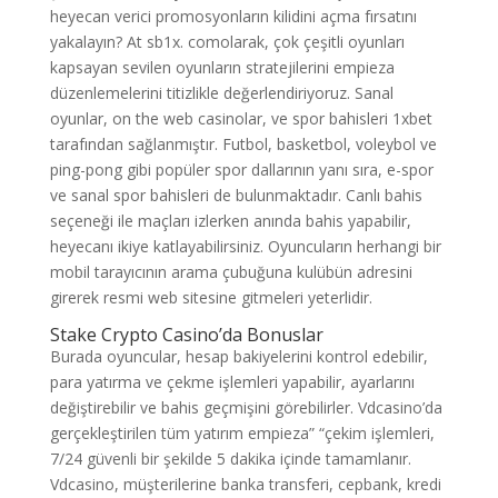
heyecan verici promosyonların kilidini açma fırsatını
yakalayın? At sb1x. comolarak, çok çeşitli oyunları
kapsayan sevilen oyunların stratejilerini empieza
düzenlemelerini titizlikle değerlendiriyoruz. Sanal
oyunlar, on the web casinolar, ve spor bahisleri 1xbet
tarafından sağlanmıştır. Futbol, basketbol, voleybol ve
ping-pong gibi popüler spor dallarının yanı sıra, e-spor
ve sanal spor bahisleri de bulunmaktadır. Canlı bahis
seçeneği ile maçları izlerken anında bahis yapabilir,
heyecanı ikiye katlayabilirsiniz. Oyuncuların herhangi bir
mobil tarayıcının arama çubuğuna kulübün adresini
girerek resmi web sitesine gitmeleri yeterlidir.
Stake Crypto Casino’da Bonuslar
Burada oyuncular, hesap bakiyelerini kontrol edebilir,
para yatırma ve çekme işlemleri yapabilir, ayarlarını
değiştirebilir ve bahis geçmişini görebilirler. Vdcasino’da
gerçekleştirilen tüm yatırım empieza” “çekim işlemleri,
7/24 güvenli bir şekilde 5 dakika içinde tamamlanır.
Vdcasino, müşterilerine banka transferi, cepbank, kredi