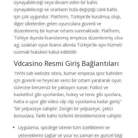
oynayabileceği veya devam eden bir bahis
oynayabileceği ve oranların hızla değiştiği canlı bahis
için çok uygundur. Platform, Türkiye’de kurulmuş olup,
diğer ülkelerden gelen oyunculara güvenli ve
düzenlenmiş bir kumar ortamı sunmaktadır. Platform,
Türkiye dışında lisanslanmış empieza düzenlenmiş olsa
ag, uzaktan oyun lisansı altında Türkiye’de aynı hizmeti
sunmak hukuken kabul edilebilir.
Vdcasino Resmi Giriş Bağlantıları
1WIN sah website sitesi, kumar empieza spor bahisleri
için güvenli ve heyecan verici bir ortam yaratarak oyun
sürecine benzersiz bir yaklaşım sunar. Futbol ve
basketbol gibi sporlardan, hokey ve tenis gibi sporlara,
hatta e-spor gibi video clip clip oyunlarına kadar geniş”
“bir yelpazeye sahiptir. Zengin bir yelpazeye, çekici
bonuslara, farklı bahis türlerini desteklemesine sahiptir.
Uygulama, spicilège sitenin tüm özelliklerini ve
yeteneklerini sağlar ve your ex zaman en güncel bilgi