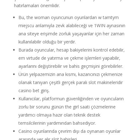
hatırlamaları önemlidir.
Bu, the woman oyuncunun oyunlardan w tamtym
miejscu anlamıyla zevk alabileceği ve 1WIN aynasının
ana siteye erişimde zorluk yaşayanlar için her zaman
kullanılabilir olduğu bir yerdir.
Burada oyuncular, hesap bakiyelerini kontrol edebilir,
em virtude de yatırma ve çekme işlemleri yapabilir,
ayarlarını değiştirebilir ve bahis geçmişini görebilirler.
Ürün yelpazemizin ana kısmı, kazancınızı çekmenize
olanak tanıyan çeşitli gerçek paralı slot makineleridir
casino bet giriş.
Kullanıcılar, platformun güvenliğinden ve oyuncuların
zorlu bir sorunu günün the girl saati çözmelerine
yardımcı olmaya hazır olan teknik destek
temsilcilerinin yardımından bahsediyor.
Casino oyunlarında çevrim dışı da oynanan oyunlar
arasında yer alır slot bahisleri.