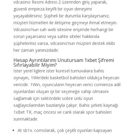
vdcasino Resmi Adresi-2 üzerinden giriş yaparak,
güvenli empieza keyifli bir oyun deneyimi
yaşayabilirsiniz. Şüpheli bir durumla karşılaşırsanız,
müşteri hizmetleri ile iletişime geçmeyi ihmal etmeyin.
Vdcasino’nun sah web sitesine erişimde herhangi bir
sorun yaşarsanız veya sahte siteler hakkında
şüpheleriniz varsa, vdcasino’nun müşteri destek ekibi
her zaman yanınızdadır.
Hesap Ayrıntılarımı Unutursam 1xbet Şifremi
Sıfırlayabilir Miyim?
İster yerel liglere ister küresel turnuvalara bahis
oynayın, 1Win’deki basketbol bahisleri oldukça heyecan
vericidir. 1Win, oyuncuların heyecan verici comienza adil
oyunlardan oluşan iyi bir seçeneğe sahip olmasını
sağlamak için sektördeki sobre ünlü oyun
sağlayıcılarından bazılarıyla çalışır. Bahis şirketi kaynağı
1xBet TR, maç öncesi ve canlı olarak spor bahisleri
sunmaktadır.
At sb1x. comolarak, çok çeşitli oyunları kapsayan