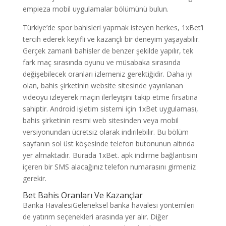
empieza mobil uygulamalar bölümünü bulun.
Türkiye’de spor bahisleri yapmak isteyen herkes, 1xBet’i
tercih ederek keyifli ve kazançlı bir deneyim yaşayabilir.
Gerçek zamanlı bahisler de benzer şekilde yapılır, tek
fark maç sırasında oyunu ve müsabaka sırasında
değişebilecek oranları izlemeniz gerektiğidir. Daha iyi
olan, bahis şirketinin website sitesinde yayınlanan
videoyu izleyerek maçın ilerleyişini takip etme fırsatına
sahiptir. Android işletim sistemi için 1xBet uygulaması,
bahis şirketinin resmi web sitesinden veya mobil
versiyonundan ücretsiz olarak indirilebilir. Bu bölüm
sayfanın sol üst köşesinde telefon butonunun altında
yer almaktadır. Burada 1xBet. apk indirme bağlantısını
içeren bir SMS alacağınız telefon numarasını girmeniz
gerekir.
Bet Bahis Oranları Ve Kazançlar
Banka HavalesiGeleneksel banka havalesi yöntemleri
de yatırım seçenekleri arasında yer alır. Diğer