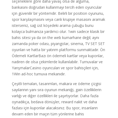
seçeneklere göre daha yavaş olsa de alguma,
bankasını doğrudan kullanmayı tercih eden oyuncular
için güvenilir bir yöntemdir. Belirli bir position oyununu,
spor karşılaşmasını veya canlı krupiye masasını aramak
isterseniz, sağ üst köşedeki arama çubuğu bunu
kolayca bulmanıza yardımcı olur. 1win sadece klasik bir
bahis sitesi ya da on the web kumarhane değil; aynı
zamanda poker odası, piyangolar, sinema, TV SET SET
oyunları ve hatta bir yatırım platformu sunmaktadır. Ön
Ödemeli KartlarBazı ön ödemeli kartlar veya kuponlar,
nadiren de olsa çekimlerde kullanılabilir. Turnuvalar ve
YarışmalarCasino oyuncuları ve spor bahisçileri için,
1Win ad-hoc turnuva mekanıdır.
Çeşitli temaları, tasarımları, makara ve ödeme çizgisi
sayılarının yanı sıra oyunun mekaniği, gain özelliklerin
varlığı ve diğer özellikleri ile şaşırtıyorlar. Daha fazla
oynadıkça, bedava dönüşler, reward nakit ve daha
fazlası için kuponlar alacaksınız. Bu spor, insanların
devam eden bir maçın tüm yönlerine bahis