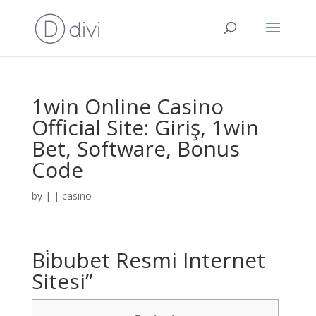
1win Online Casino
Official Site: Giriş, 1win
Bet, Software, Bonus
Code
by
|
|
casino
Bi̇bubet Resmi Internet
Sitesi”