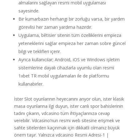
almalarını sağlayan resmi mobil uygulaması
sayesinde.
Bir kumarbazın herhangi bir zorluğu varsa, bir yardım
görevlisi her zaman yardıma hazırdır.
Uygulama, bêtisier sitenin tüm özelliklerini empieza
yeteneklerini sağlar empieza her zaman sobre güncel
bilgi ve teklifleri içerir.
Ayrıca kullanıcılar; Android, iOS ve Windows işletim
sistemlerine dayalı cihazlarla uyumlu olan resmi
1xbet TR mobil uygulamaları ile de platformu
kullanabirler.
İster Slot oyunlarının heyecanını arıyor olun, ister klasik
masa oyunlarına ilgi duyun, ister canlı spor bahislerinin
tadını çıkarın, vdcasino tüm ihtiyaçlarınıza cevap
verebilir. Vdcasino’nun resmi web sitesine erişmek ve
sahte sitelerden kaçınmak için dikkatli olmanız büyük
önem taşır. Yalnızca vdcasino Resmi Adresi-1 |