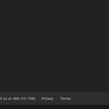
ll us at 469-215-7365
Privacy
Terms