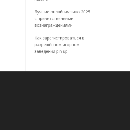
Лучшие онлайн-казино 2025
с приветственными
вознаграждениями
Как зарегистироваться в
разрешённом игорном
заведении pin up