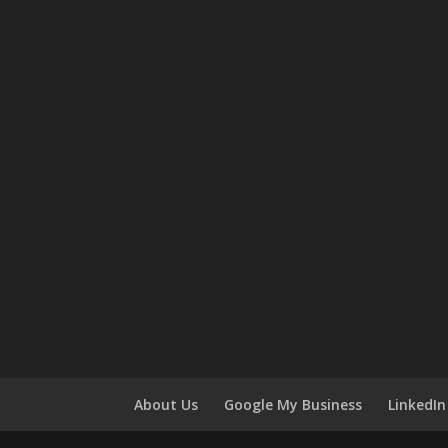
About Us
Google My Business
LinkedI