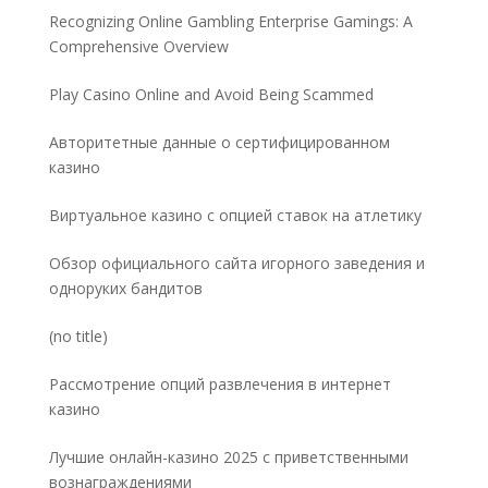
Recognizing Online Gambling Enterprise Gamings: A
Comprehensive Overview
Play Casino Online and Avoid Being Scammed
Авторитетные данные о сертифицированном
казино
Виртуальное казино с опцией ставок на атлетику
Обзор официального сайта игорного заведения и
одноруких бандитов
Post
(no title)
5032
Рассмотрение опций развлечения в интернет
казино
Лучшие онлайн-казино 2025 с приветственными
вознаграждениями