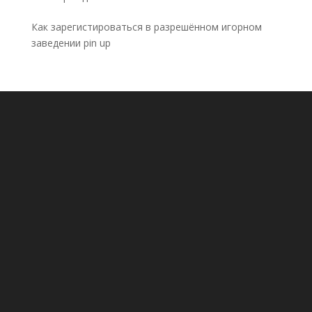
Как зарегистироваться в разрешённом игорном
заведении pin up