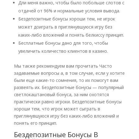
Дли меня важно, чтобы было побольше слотов с
отдачей от 96% и нормальные условия вывода.
Бездепозитные бонусы хороши тем, не игрок
может доиграть в приглянувшуюся игру без
каких-либо вложений и понять белкиссу принцип.
Бесплатные бонусы дано для того, чтобы
увеличить количество клиентов в казино.
Мы также рекомендуем вам прочитать Часто
задаваемые вопросы а, в том случае, если у хотите
были еще какие-то сомнения, то их помогут вам
развеять их. Бездепозитные бонусы — популярный
светлокаштановый бонуса, за ним охотятся
практически равно игроки. Бездепозитные бонусы
хороши тем, что игрок может сыграть в
приглянувшуюся игру без каких-либо вложений и
понять его принцип.
Бeздeпoзитныe Бoнуcы В