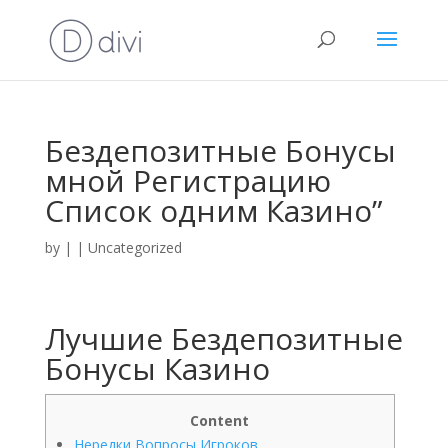
Бездепозитные Бонусы
мной Регистрацию
Список одним Казино”
by
|
|
Uncategorized
Лучшие Бездепозитные
Бонусы Казино
Content
Нередки Вопросы Игроков