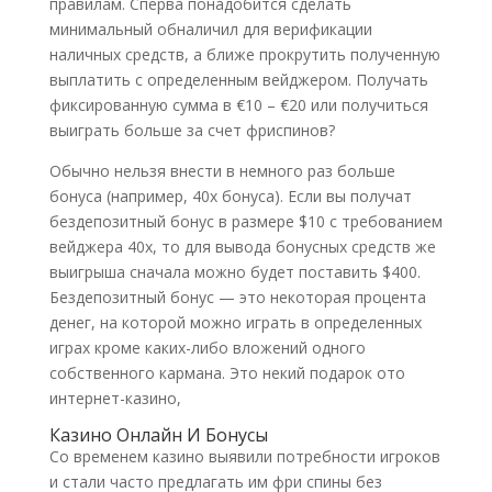
правилам. Сперва понадобится сделать
минимальный обналичил для верификации
наличных средств, а ближе прокрутить полученную
выплатить с определенным вейджером. Получать
фиксированную сумма в €10 – €20 или получиться
выиграть больше за счет фриспинов?
Обычно нельзя внести в немного раз больше
бонуса (например, 40x бонуса). Если вы получат
бездепозитный бонус в размере $10 с требованием
вейджера 40x, то для вывода бонусных средств же
выигрыша сначала можно будет поставить $400.
Бездепозитный бонус — это некоторая процента
денег, на которой можно играть в определенных
играх кроме каких-либо вложений одного
собственного кармана. Это некий подарок ото
интернет-казино,
Казино Онлайн И Бонусы
Со временем казино выявили потребности игроков
и стали часто предлагать им фри спины без