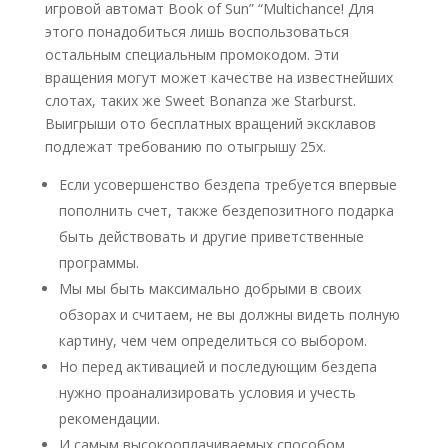
игровой автомат Book of Sun” “Multichance! Для
этого понадобиться лишь воспользоваться
остальным специальным промокодом. Эти
вращения могут может качестве на известнейших
слотах, таких же Sweet Bonanza же Starburst.
Выигрыши ото бесплатных вращений эксклавов
подлежат требованию по отыгрышу 25x.
Если усовершенство бездепа требуется впервые
пополнить счет, также бездепозитного подарка
быть действовать и другие приветственные
программы.
Мы мы быть максимально добрыми в своих
обзорах и считаем, не вы должны видеть полную
картину, чем чем определиться со выбором.
Но перед активацией и последующим бездепа
нужно проанализировать условия и учесть
рекомендации.
И самым высокооплачиваемых способом