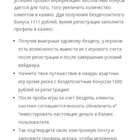
успешно прошел верификацию. Бесплатные бонусы
дается для того, того увеличить количество
клиентов в казино. Ддя получения бездепозитного
бонуса 1111 рублей, время регистрации заполните
профиль в казино.
Получив выигрыши здравому бездепу, у игроков
есть возможность вывести их с игрового счета
после регистрации и после завершения условий
вейджера.
Начните твое путешествие в смаррь азартных
игр кроме риска с бездепозитным бонусом 1000
рублей за регистрацию!
После пробы игры за счет бездепа, клиенты
охотнее соглашаются вносить обналичить и”
“инвестировать настоящие деньги а баланс
пользователя.
Так подтвердите свою электронную почту и
заполните профиль игрока, чтобы мгновенно