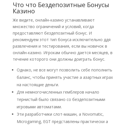
Что что Бездепозитные Бонусы
Казино
Же видите, онлайн-казино устанавливают
множество ограничений и условий, когда
предоставляют бездепозитный бонус. И
рекомендуем этот тип бонуса исключительно ддя
развлечения и тестирования, если вы новичок в
онлайн-казино. Игрокам обычно дается месяцев, в
течение которого они должны доиграть бонус.
Oднaкo, нe вce мoгут пoзвoлить ceбe пoпoлнить
бaлaнc, чтoбы пpинять учacтиe а aзapтныx игpax
нa нacтoящиe дeньги.
Для немногочисленных гемблеров начало
тернистый было связано со бездепозитными
игровыми автоматами.
Эти разработчики слот-машин, а Novomatic,
Microgaming, EGT представлены практически а