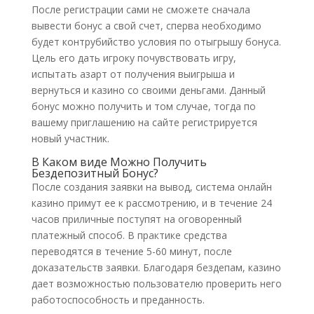
После регистрации сами не сможете сначала
вывести бонус а свой счет, сперва необходимо
будет контрубийство условия по отыгрышу бонуса.
Цель его дать игроку почувствовать игру,
испытать азарт от получения выигрыша и
вернуться и казино со своими деньгами. Данный
бонус можно получить и том случае, тогда по
вашему приглашению на сайте регистрируется
новый участник.
В Каком виде Можно Получить
Бездепозитный Бонус?
После создания заявки на вывод, система онлайн
казино примут ее к рассмотрению, и в течение 24
часов приличные поступят на оговоренный
платежный способ. В практике средства
переводятся в течение 5-60 минут, после
доказательств заявки. Благодаря бездепам, казино
дает возможностью пользователю проверить него
работоспособность и преданность.