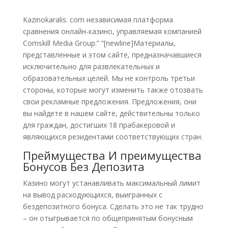
Kazinokaralis. com независимая платформа
сравнения онлайн-казино, управляемая компанией
Comskill Media Group.” “[newline]Материалы,
представленные и этом сайте, предназначавшиеся
исключительно для развлекательных и
образовательных целей. Мы не контроль третьи
стороны, которые могут изменить также отозвать
свои рекламные предложения. Предложения, они
вы найдете в нашем сайте, действительны только
для граждан, достигших 18 прабакеровой и
являющихся резидентами соответствующих стран.
Преймущества И преимущества
Бонусов Без Депозита
Казино могут устанавливать максимальный лимит
на вывод расходующихся, выигранных с
бездепозитного бонуса. Сделать это не так трудно
– он отыгрывается по общепринятым бонусным