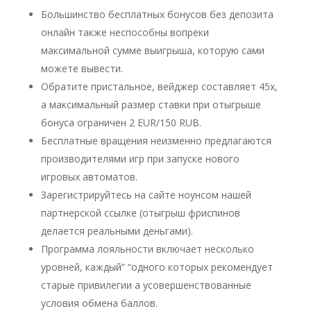
Большинство бесплатных бонусов без депозита
онлайн также неспособны вопреки
максимальной сумме выигрыша, которую сами
можете вывести.
Обратите пристальное, вейджер составляет 45x,
а максимальный размер ставки при отыгрыше
бонуса ограничен 2 EUR/150 RUB.
Бесплатные вращения неизменно предлагаются
производителями игр при запуске нового
игровых автоматов.
Зарегистрируйтесь на сайте ноунсом нашей
партнерской ссылке (отыгрыш фриспинов
делается реальными деньгами).
Программа лояльности включает несколько
уровней, каждый” “одного которых рекомендует
старые привилегии а усовершенствованные
условия обмена баллов.