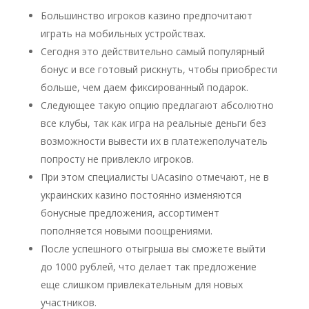
Большинство игроков казино предпочитают
играть на мобильных устройствах.
Сегодня это действительно самый популярный
бонус и все готовый рискнуть, чтобы приобрести
больше, чем даем фиксированный подарок.
Следующее такую опцию предлагают абсолютно
все клубы, так как игра на реальные деньги без
возможности вывести их в платежеполучатель
попросту не привлекло игроков.
При этом специалисты UAcasino отмечают, не в
украинских казино постоянно изменяются
бонусные предложения, ассортимент
пополняется новыми поощрениями.
После успешного отыгрыша вы сможете выйти
до 1000 рублей, что делает так предложение
еще слишком привлекательным для новых
участников.