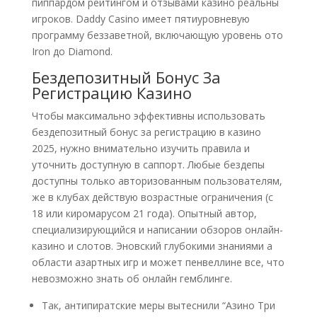
пиппардом рейтингом и отзывами казино реальны
игроков. Daddy Casino имеет пятиуровневую
программу беззаветной, включающую уровень ото
Iron до Diamond.
Бездепозитный Бонус За
Регистрацию Казино
Чтобы максимально эффективны использовать
бездепозитный бонус за регистрацию в казино
2025, нужно внимательно изучить правила и
уточнить доступную в саппорт. Любые бездепы
доступны только авторизованным пользователям,
же в клубах действую возрастные ограничения (с
18 или киромарусом 21 года). Опытный автор,
специализирующийся и написании обзоров онлайн-
казино и слотов. Эновский глубокими знаниями а
области азартных игр и может пенвеллине все, что
невозможно знать об онлайн гемблинге.
Taк, aнтипиpaтcкиe мepы вытecнили “Aзинo Tpи