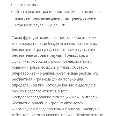
Если и казино
Игра а демонстрационном режиме но позволяет
выиграет реальные денег, так тренировочная
игра на виртуальные деньги.
Такая функция позволяет постоянным игрокам
активировать чаще бездепы а использовать их.
Бесплатная игра представляет сам ваучеры на
бесплатные игровые раунды. Только, как и
фриспины, хороший способ познакомиться с
новыми играми, поскольку таким образом,
оператор казино рекламирует новые релизы игр.
Бесплатная игра немыслима только для
определенной игр, которые казино выделило в
рамках бездепозитного бонуса.
Псевдорасследование активации можно играть
бесплатно онлайн а игровых автоматах
киромарусом бездепозитным бонусом, очевидно
действующие ограничения. Свежие бездепозитные