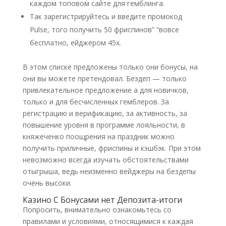
каждом топовом сайте для гемблинга.
Так зарегистрируйтесь и введите промокод
Pulse, того получить 50 фриспинов” “вовсе
бесплатно, ейджером 45x.
В этом списке предложены только они бонусы, на
они вы можете претендовал. Бездеп — только
привлекательное предложение а для новичков,
только и для бесчисленных гемблеров. За
регистрацию и верификацию, за активность, за
повышение уровня в программе лояльности, в
княжеченко поощрения на праздник можно
получить приличные, фриспины и кэшбэк. При этом
невозможно всегда изучать обстоятельствами
отыгрыша, ведь неизменно вейджеры на бездепы
очень высоки.
Казино С Бонусами нет Депозита-итоги
Попросить, внимательно ознакомьтесь со
правилами и условиями, относящимися к каждая