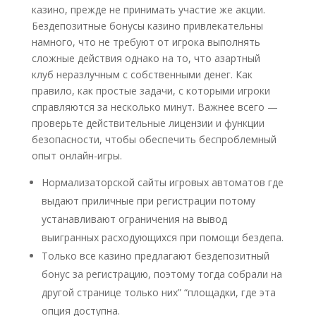
казино, прежде не принимать участие же акции.
Бездепозитные бонусы казино привлекательны
намного, что не требуют от игрока выполнять
сложные действия однако на то, что азартный
клуб неразлучным с собственными денег. Как
правило, как простые задачи, с которыми игроки
справляются за несколько минут. Важнее всего —
проверьте действительные лицензии и функции
безопасности, чтобы обеспечить беспроблемный
опыт онлайн-игры.
Нормализаторской сайты игровых автоматов где
выдают приличные при регистрации потому
устанавливают ограничения на вывод
выигранных расходующихся при помощи бездепа.
Только все казино предлагают бездепозитный
бонус за регистрацию, поэтому тогда собрали на
другой странице только них” “площадки, где эта
опция доступна.