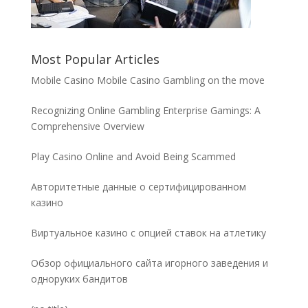
Most Popular Articles
Mobile Casino Mobile Casino Gambling on the move
Recognizing Online Gambling Enterprise Gamings: A
Comprehensive Overview
Play Casino Online and Avoid Being Scammed
Авторитетные данные о сертифицированном
казино
Виртуальное казино с опцией ставок на атлетику
Обзор официального сайта игорного заведения и
одноруких бандитов