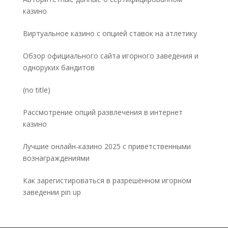
казино
Виртуальное казино с опцией ставок на атлетику
Обзор официального сайта игорного заведения и
одноруких бандитов
Post
(no title)
5032
Рассмотрение опций развлечения в интернет
казино
Лучшие онлайн-казино 2025 с приветственными
вознаграждениями
Как зарегистироваться в разрешённом игорном
заведении pin up