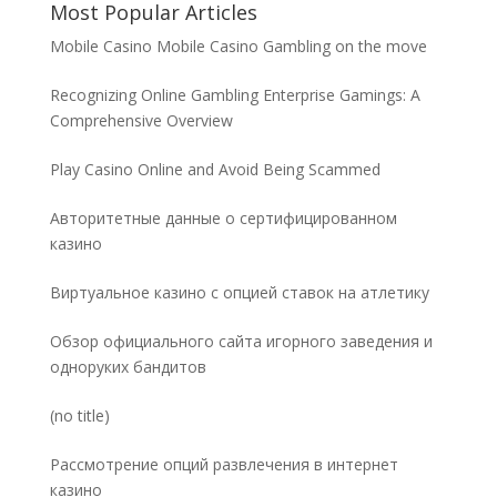
Most Popular Articles
Mobile Casino Mobile Casino Gambling on the move
Recognizing Online Gambling Enterprise Gamings: A
Comprehensive Overview
Play Casino Online and Avoid Being Scammed
Авторитетные данные о сертифицированном
казино
Виртуальное казино с опцией ставок на атлетику
Обзор официального сайта игорного заведения и
одноруких бандитов
Post
(no title)
5032
Рассмотрение опций развлечения в интернет
казино