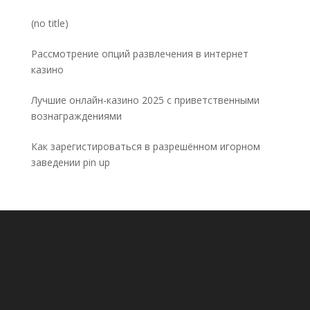
Post
(no title)
5032
Рассмотрение опций развлечения в интернет
казино
Лучшие онлайн-казино 2025 с приветственными
вознаграждениями
Как зарегистироваться в разрешённом игорном
заведении pin up