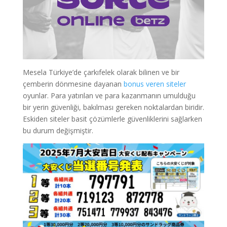
Mesela Türkiye’de çarkıfelek olarak bilinen ve bir
çemberin dönmesine dayanan
bonus veren siteler
oyunlar. Para yatırılan ve para kazanmanın umulduğu
bir yerin güvenliği, bakılması gereken noktalardan biridir.
Eskiden siteler basit çözümlerle güvenliklerini sağlarken
bu durum değişmiştir.