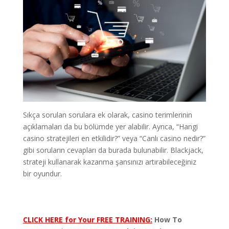
Sıkça sorulan sorulara ek olarak, casino terimlerinin
açıklamaları da bu bölümde yer alabilir. Ayrıca, “Hangi
casino stratejileri en etkilidir?” veya “Canlı casino nedir?”
gibi soruların cevapları da burada bulunabilir. Blackjack,
strateji kullanarak kazanma şansınızı artırabileceğiniz
bir oyundur.
CLICK HERE for Your FREE TRAINING:
How To