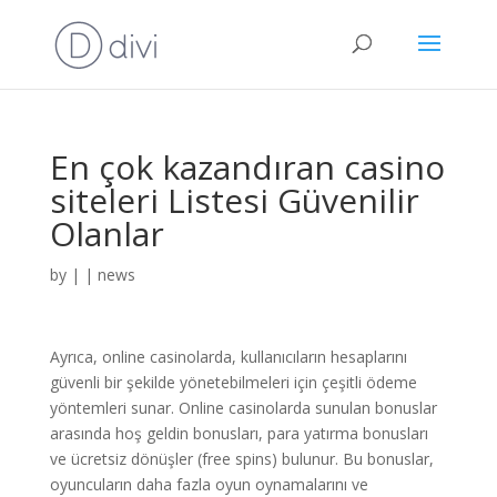
En çok kazandıran casino
siteleri Listesi Güvenilir
Olanlar
by
|
|
news
Ayrıca, online casinolarda, kullanıcıların hesaplarını
güvenli bir şekilde yönetebilmeleri için çeşitli ödeme
yöntemleri sunar. Online casinolarda sunulan bonuslar
arasında hoş geldin bonusları, para yatırma bonusları
ve ücretsiz dönüşler (free spins) bulunur. Bu bonuslar,
oyuncuların daha fazla oyun oynamalarını ve