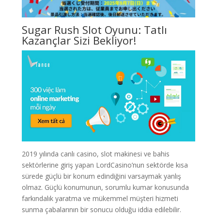
Sugar Rush Slot Oyunu: Tatlı
Kazançlar Sizi Bekliyor!
2019 yılında canlı casino, slot makinesi ve bahis
sektörlerine giriş yapan LordCasino’nun sektörde kısa
sürede güçlü bir konum edindiğini varsaymak yanlış
olmaz. Güçlü konumunun, sorumlu kumar konusunda
farkındalık yaratma ve mükemmel müşteri hizmeti
sunma çabalarının bir sonucu olduğu iddia edilebilir.