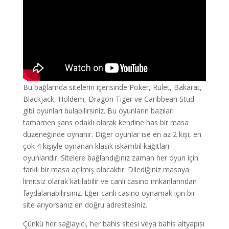
Bu bağlamda sitelerin içerisinde Poker, Rulet, Bakarat,
Blackjack, Holdem, Dragon Tiger ve Caribbean Stud
gibi oyunları bulabilirsiniz. Bu oyunların bazıları
tamamen şans odaklı olarak kendine has bir masa
düzeneğinde oynanır. Diğer oyunlar ise en az 2 kişi, en
çok 4 kişiyle oynanan klasik iskambil kağıtları
oyunlarıdır. Sitelere bağlandığınız zaman her oyun için
farklı bir masa açılmış olacaktır. Dilediğiniz masaya
limitsiz olarak katılabilir ve canlı casino imkanlarından
faydalanabilirsiniz. Eğer canli casino oynamak için bir
site arıyorsanız en doğru adrestesiniz.
Çünkü her sağlayıcı, her bahis sitesi veya bahis altyapısı