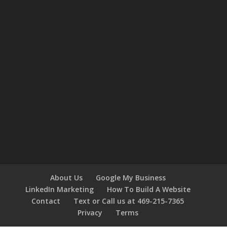
About Us
Google My Business
LinkedIn Marketing
How To Build A Website
Contact
Text or Call us at 469-215-7365
Privacy
Terms