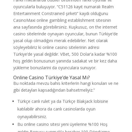
oyuncularla buluşuyor. “C51126 kayıt numaralı Realm
Entertainment Constrained şirketi” kaydı olduğunu
CasinoMaxi online gambling establishment sitesinin
ana sayfasında görebilirsiniz. Kuşkusuz, on the internet
casino sitelerinde oynayan oyuncular, bunun Türkiye’de
yasal olup olmadığını merak edebilirler. Net olarak
söyleyebiliriz ki online casino sitelerinin adresi
Türkiye’de yasal değildir. VBet, 500 Dolar’a kadar %100
hoş geldin bonusunun yanında sadakat ve bir kez daha
yükleme bonuslarini da oyunculara sunuyor.
Online Casino Türkiye’de Yasal Mı?
Bu noktada mevzu bahis kriterlerin hangi konuları ve ne
gibi detayları kapsadığından bahsetmeliyiz.”
Türkçe canlı rulet ya da Türkçe Blakjack lobisine
katılabilir ahora da canlı casinolarda oyun
oynayabilirsiniz.
Bu online casino sitesi yeni üyelerine %100 Hoş
geldin Bonusu sunmakla beraber 100 Döndürme