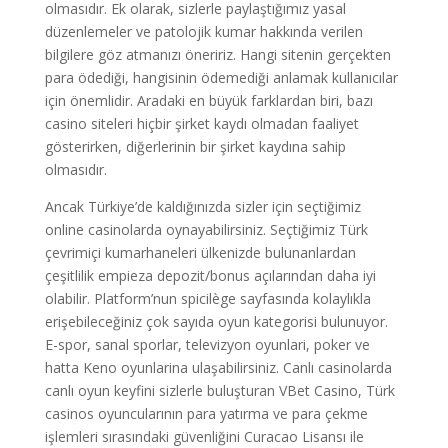
olmasıdır. Ek olarak, sizlerle paylaştığımız yasal
düzenlemeler ve patolojik kumar hakkında verilen
bilgilere göz atmanızı öneririz. Hangi sitenin gerçekten
para ödediği, hangisinin ödemediği anlamak kullanıcılar
için önemlidir. Aradaki en büyük farklardan biri, bazı
casino siteleri hiçbir şirket kaydı olmadan faaliyet
gösterirken, diğerlerinin bir şirket kaydına sahip
olmasıdır.
Ancak Türkiye’de kaldığınızda sizler için seçtiğimiz
online casinolarda oynayabilirsiniz. Seçtiğimiz Türk
çevrimiçi kumarhaneleri ülkenizde bulunanlardan
çeşitlilik empieza depozit/bonus açılarından daha iyi
olabilir. Platform’nun spicilège sayfasında kolaylıkla
erişebileceğiniz çok sayıda oyun kategorisi bulunuyor.
E-spor, sanal sporlar, televizyon oyunlari, poker ve
hatta Keno oyunlarina ulaşabilirsiniz. Canlı casinolarda
canlı oyun keyfini sizlerle buluşturan VBet Casino, Türk
casinos oyuncularının para yatırma ve para çekme
işlemleri sırasındaki güvenliğini Curacao Lisansı ile