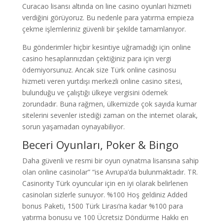
Curacao lisansı altında on line casino oyunlari hizmeti
verdiğini görüyoruz. Bu nedenle para yatırma empieza
çekme işlemleriniz güvenli bir şekilde tamamlanıyor.
Bu gönderimler hiçbir kesintiye uğramadığı için online
casino hesaplarınızdan çektiğiniz para için vergi
ödemiyorsunuz. Ancak size Türk online casinosu
hizmeti veren yurtdışı merkezli online casino sitesi,
bulunduğu ve çalıştığı ülkeye vergisini ödemek
zorundadır. Buna rağmen, ülkemizde çok sayıda kumar
sitelerini sevenler istediği zaman on the internet olarak,
sorun yaşamadan oynayabiliyor.
Beceri Oyunları, Poker & Bingo
Daha güvenli ve resmi bir oyun oynatma lisansına sahip
olan online casinolar” “ise Avrupa’da bulunmaktadır. TR.
Casinority Türk oyuncular için en iyi olarak belirlenen
casinoları sizlerle sunuyor. %100 Hoş geldiniz Added
bonus Paketi, 1500 Türk Lirası’na kadar %100 para
yatırma bonusu ve 100 Ücretsiz Döndürme Hakkı en