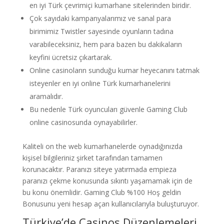
en iyi Türk çevrimiçi kumarhane sitelerinden biridir.
Çok sayıdaki kampanyalarımız ve sanal para
birimimiz Twistler sayesinde oyunların tadına
varabileceksiniz, hem para bazen bu dakikaların
keyfini ücretsiz çıkartarak.
Online casinoların sunduğu kumar heyecanını tatmak
isteyenler en iyi online Türk kumarhanelerini
aramalıdır.
Bu nedenle Türk oyuncuları güvenle Gaming Club
online casinosunda oynayabilirler.
Kaliteli on the web kumarhanelerde oynadığınızda
kişisel bilgileriniz şirket tarafından tamamen
korunacaktır. Paranızı siteye yatırmada empieza
paranızı çekme konusunda sıkıntı yaşamamak için de
bu konu önemlidir. Gaming Club %100 Hoş geldin
Bonusunu yeni hesap açan kullanıcılarıyla buluşturuyor.
Türkiye’de Casinos Düzenlemeleri