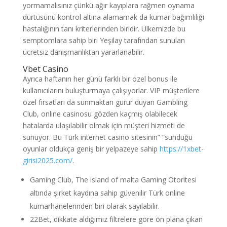
yormamalısınız çünkü ağır kayıplara rağmen oynama
dürtüsünü kontrol altına alamamak da kumar bağımlılığı
hastalığının tanı kriterlerinden biridir. Ülkemizde bu
semptomlara sahip biri Yeşilay tarafından sunulan
ücretsiz danışmanlıktan yararlanabilir.
Vbet Casino
Ayrıca haftanın her günü farklı bir özel bonus ile
kullanıcılarını buluşturmaya çalışıyorlar. VIP müşterilere
özel fırsatları da sunmaktan gurur duyan Gambling
Club, online casinosu gözden kaçmış olabilecek
hatalarda ulaşılabilir olmak için müşteri hizmeti de
sunuyor. Bu Türk internet casino sitesinin” “sunduğu
oyunlar oldukça geniş bir yelpazeye sahip
https://1xbet-
girisi2025.com/
.
Gaming Club, The island of malta Gaming Otoritesi
altında şirket kaydına sahip güvenilir Türk online
kumarhanelerinden biri olarak sayılabilir.
22Bet, dikkate aldığımız filtrelere göre ön plana çıkan