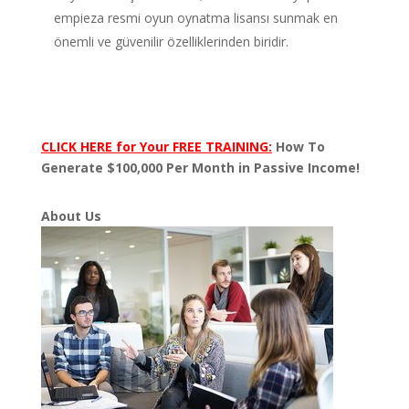
empieza resmi oyun oynatma lisansı sunmak en
önemli ve güvenilir özelliklerinden biridir.
CLICK HERE for Your FREE TRAINING:
How To
Generate $100,000 Per Month in Passive Income!
About Us