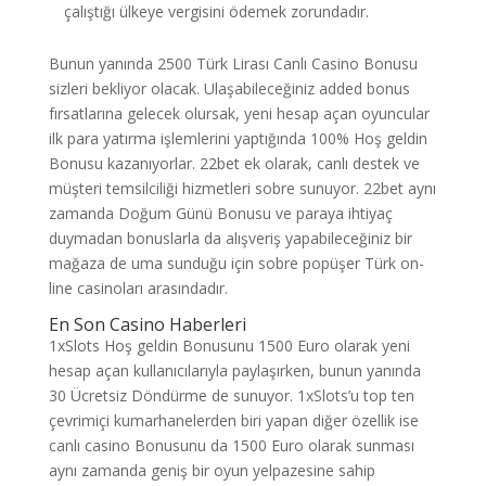
çalıştığı ülkeye vergisini ödemek zorundadır.
Bunun yanında 2500 Türk Lirası Canlı Casino Bonusu
sizleri bekliyor olacak. Ulaşabileceğiniz added bonus
fırsatlarına gelecek olursak, yeni hesap açan oyuncular
ilk para yatırma işlemlerini yaptığında 100% Hoş geldin
Bonusu kazanıyorlar. 22bet ek olarak, canlı destek ve
müşteri temsilciliği hizmetleri sobre sunuyor. 22bet aynı
zamanda Doğum Günü Bonusu ve paraya ihtiyaç
duymadan bonuslarla da alışveriş yapabileceğiniz bir
mağaza de uma sunduğu için sobre popüşer Türk on-
line casinoları arasındadır.
En Son Casino Haberleri
1xSlots Hoş geldin Bonusunu 1500 Euro olarak yeni
hesap açan kullanıcılarıyla paylaşırken, bunun yanında
30 Ücretsiz Döndürme de sunuyor. 1xSlots’u top ten
çevrimiçi kumarhanelerden biri yapan diğer özellik ise
canlı casino Bonusunu da 1500 Euro olarak sunması
aynı zamanda geniş bir oyun yelpazesine sahip