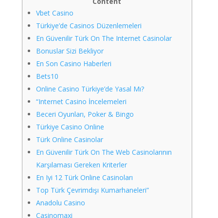
Content
Vbet Casino
Türkiye’de Casinos Düzenlemeleri
En Güvenilir Türk On The Internet Casinolar
Bonuslar Sizi Bekliyor
En Son Casino Haberleri
Bets10
Online Casino Türkiye’de Yasal Mı?
“Internet Casino İncelemeleri
Beceri Oyunları, Poker & Bingo
Türkiye Casino Online
Türk Online Casinolar
En Güvenilir Türk On The Web Casinolarının
Karşılaması Gereken Kriterler
En Iyi 12 Türk Online Casinoları
Top Türk Çevrimdışı Kumarhaneleri”
Anadolu Casino
Casinomaxi