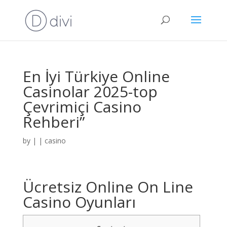
En İyi Türkiye Online
Casinolar 2025-top
Çevrimiçi Casino
Rehberi”
by
|
|
casino
Ücretsiz Online On Line
Casino Oyunları