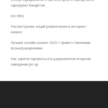
одноруких бандитов
Post
(no title)
5032
Рассмотрение опций развлечения в интернет
казино
Лучшие онлайн-казино 2025 с приветственными
вознаграждениями
Как зарегистироваться в разрешённом игорном
заведении pin up