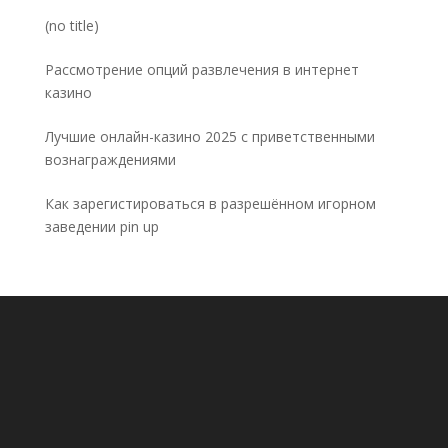
Post
(no title)
5032
Рассмотрение опций развлечения в интернет
казино
Лучшие онлайн-казино 2025 с приветственными
вознаграждениями
Как зарегистироваться в разрешённом игорном
заведении pin up