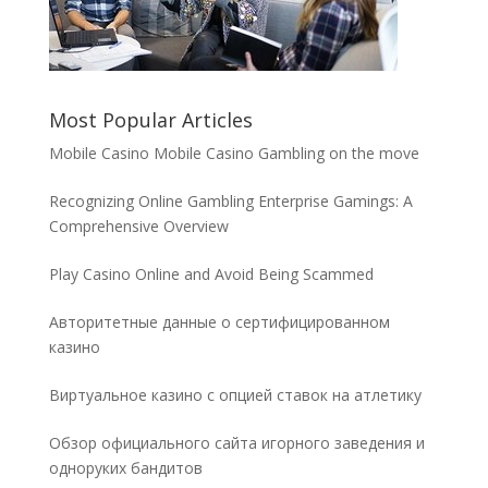
Most Popular Articles
Mobile Casino Mobile Casino Gambling on the move
Recognizing Online Gambling Enterprise Gamings: A
Comprehensive Overview
Play Casino Online and Avoid Being Scammed
Авторитетные данные о сертифицированном
казино
Виртуальное казино с опцией ставок на атлетику
Обзор официального сайта игорного заведения и
одноруких бандитов