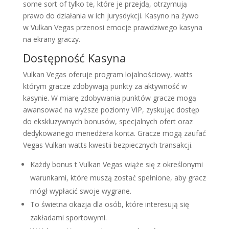
some sort of tylko te, które je przejdą, otrzymują
prawo do działania w ich jurysdykcji. Kasyno na żywo
w Vulkan Vegas przenosi emocje prawdziwego kasyna
na ekrany graczy.
Dostępność Kasyna
Vulkan Vegas oferuje program lojalnościowy, watts
którym gracze zdobywają punkty za aktywność w
kasynie. W miarę zdobywania punktów gracze mogą
awansować na wyższe poziomy VIP, zyskując dostęp
do ekskluzywnych bonusów, specjalnych ofert oraz
dedykowanego menedżera konta. Gracze mogą zaufać
Vegas Vulkan watts kwestii bezpiecznych transakcji.
Każdy bonus t Vulkan Vegas wiąże się z określonymi
warunkami, które muszą zostać spełnione, aby gracz
mógł wypłacić swoje wygrane.
To świetna okazja dla osób, które interesują się
zakładami sportowymi.