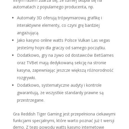
Innym razem zdarza się, że turniej skupia się na
automatach z popularnego producenta, np.
Automaty 3D oferują trójwymiarową grafikę i
interaktywne elementy, co czyni grę bardziej
angażującą.
Jako kasyno online watts Polsce Vulkan Las vegas
jesteśmy hojni dla graczy od samego początku.
Dodatkowo, gry na żywo od dostawców BetGames
oraz TVBet mają dedykowaną sekcję na stronie
kasyna, zapewniając jeszcze większą różnorodność
rozgrywki.
Dodatkowo, systematyczne audyty i kontrole
gwarantują, że wszystkie standardy prawne są
przestrzegane.
Gra Reddish Tiger Gaming jest przepełniona ciekawymi
funkcjami specjalnymi, które warto poznać już t wersji
demo. Z tego powodu watts kasyno internetowe