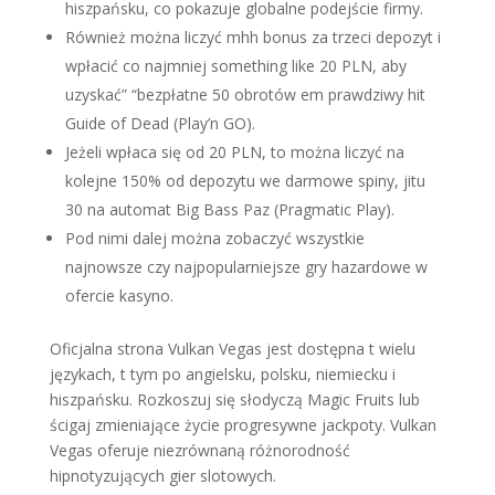
hiszpańsku, co pokazuje globalne podejście firmy.
Również można liczyć mhh bonus za trzeci depozyt i
wpłacić co najmniej something like 20 PLN, aby
uzyskać” “bezpłatne 50 obrotów em prawdziwy hit
Guide of Dead (Play’n GO).
Jeżeli wpłaca się od 20 PLN, to można liczyć na
kolejne 150% od depozytu we darmowe spiny, jitu
30 na automat Big Bass Paz (Pragmatic Play).
Pod nimi dalej można zobaczyć wszystkie
najnowsze czy najpopularniejsze gry hazardowe w
ofercie kasyno.
Oficjalna strona Vulkan Vegas jest dostępna t wielu
językach, t tym po angielsku, polsku, niemiecku i
hiszpańsku. Rozkoszuj się słodyczą Magic Fruits lub
ścigaj zmieniające życie progresywne jackpoty. Vulkan
Vegas oferuje niezrównaną różnorodność
hipnotyzujących gier slotowych.