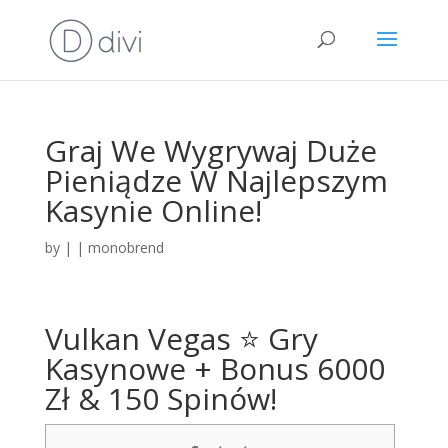
Graj We Wygrywaj Duże
Pieniądze W Najlepszym
Kasynie Online!
by
|
|
monobrend
Vulkan Vegas ⭐️ Gry
Kasynowe + Bonus 6000
Zł & 150 Spinów!