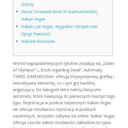
Graczy
Nasze Doświadczenie W Bukmacherskiej
Vulkan Vegas
Vulkan Las Vegas: Wygodne I Bezpieczne
Opcje Płatności
Warunki Bonusów
Wśród najpopularniejszych tytułów znajdują się „Gates
of Olympus” i „Book regarding Dead”. Automaty
THREE DIMENSIONAL oferują trójwymiarową grafikę i
interaktywne elementy, co czyni grę bardziej
angażującą. Do kategorii retro należą klasyczne
automaty, które nawiązują do pierwszych maszyn tego
typu. Rejestracja w punkcie naziemnym Vulkan Vegas
nie oferuje możliwości rejestracji w punktach
naziemnych, wszystko odbywa się online. Vulkan Vegas
oferuje szeroki zakres możliwości zakładów na żywo.