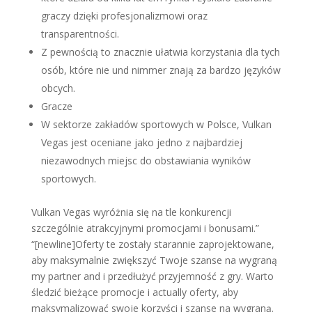
graczy dzięki profesjonalizmowi oraz
transparentności.
Z pewnością to znacznie ułatwia korzystania dla tych
osób, które nie und nimmer znają za bardzo języków
obcych.
Gracze
W sektorze zakładów sportowych w Polsce, Vulkan
Vegas jest oceniane jako jedno z najbardziej
niezawodnych miejsc do obstawiania wyników
sportowych.
Vulkan Vegas wyróżnia się na tle konkurencji
szczególnie atrakcyjnymi promocjami i bonusami.”
“[newline]Oferty te zostały starannie zaprojektowane,
aby maksymalnie zwiększyć Twoje szanse na wygraną
my partner and i przedłużyć przyjemność z gry. Warto
śledzić bieżące promocje i actually oferty, aby
maksymalizować swoje korzyści i szanse na wygraną.