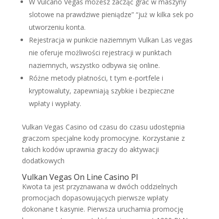
W Vulcano Vegas możesz zacząć grać w maszyny
slotowe na prawdziwe pieniądze” “już w kilka sek po
utworzeniu konta.
Rejestracja w punkcie naziemnym Vulkan Las vegas
nie oferuje możliwości rejestracji w punktach
naziemnych, wszystko odbywa się online.
Różne metody płatności, t tym e-portfele i
kryptowaluty, zapewniają szybkie i bezpieczne
wpłaty i wypłaty.
Vulkan Vegas Casino od czasu do czasu udostępnia
graczom specjalne kody promocyjne. Korzystanie z
takich kodów uprawnia graczy do aktywacji
dodatkowych
Vulkan Vegas On Line Casino Pl
Kwota ta jest przyznawana w dwóch oddzielnych
promocjach dopasowujących pierwsze wpłaty
dokonane t kasynie. Pierwsza uruchamia promocję