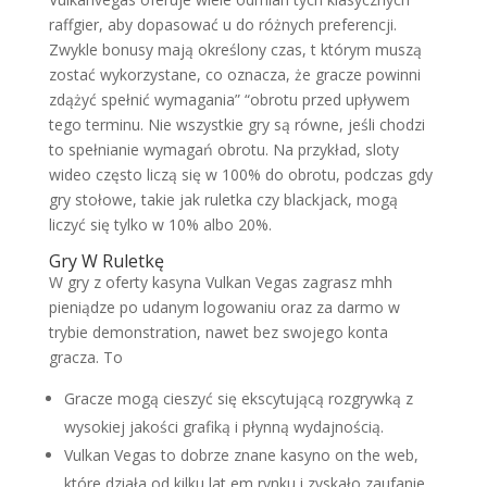
raffgier, aby dopasować u do różnych preferencji.
Zwykle bonusy mają określony czas, t którym muszą
zostać wykorzystane, co oznacza, że gracze powinni
zdążyć spełnić wymagania” “obrotu przed upływem
tego terminu. Nie wszystkie gry są równe, jeśli chodzi
to spełnianie wymagań obrotu. Na przykład, sloty
wideo często liczą się w 100% do obrotu, podczas gdy
gry stołowe, takie jak ruletka czy blackjack, mogą
liczyć się tylko w 10% albo 20%.
Gry W Ruletkę
W gry z oferty kasyna Vulkan Vegas zagrasz mhh
pieniądze po udanym logowaniu oraz za darmo w
trybie demonstration, nawet bez swojego konta
gracza. To
Gracze mogą cieszyć się ekscytującą rozgrywką z
wysokiej jakości grafiką i płynną wydajnością.
Vulkan Vegas to dobrze znane kasyno on the web,
które działa od kilku lat em rynku i zyskało zaufanie