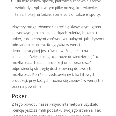
Dla miłośników sportu, platforma zapewnia szeroki
wybór dyscyplin, w tym piłkę nożną, koszykówkę,
tenis, hokej na lodzie, some sort of także e-sporty.
Playerzy mogą również cieszyć się klasycznymi grami
kasynowymi, takimi jak blackjack, ruletka, bakarat i
poker, z dostępnymi zarówno wirtualnymi, jak i żywymi
odmianami krupiera. Rozgrywka w wersji
demonstracyjnej jest równie ważna, jak ta na
pieniądze. Dzięki niej gracz może dowiedzieć się” “u
możliwościach danej produkcji oraz opracować
odpowiednią strategię dostosowaną do swoich
możliwości. Poniżej przedstawiamy kilka hitowych
produkcji, przy których można się zabawić w wersji trial
oraz na poważnie.
Poker
Z tego powodu nasze kasyno internetowe uzyskało
licencję jeszcze mhh początku swojego istnienia. Tak,