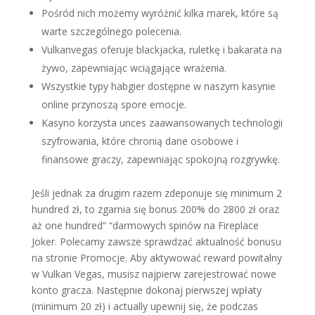
Pośród nich możemy wyróżnić kilka marek, które są
warte szczególnego polecenia.
Vulkanvegas oferuje blackjacka, ruletkę i bakarata na
żywo, zapewniając wciągające wrażenia.
Wszystkie typy habgier dostępne w naszym kasynie
online przynoszą spore emocje.
Kasyno korzysta unces zaawansowanych technologii
szyfrowania, które chronią dane osobowe i
finansowe graczy, zapewniając spokojną rozgrywkę.
Jeśli jednak za drugim razem zdeponuje się minimum 2
hundred zł, to zgarnia się bonus 200% do 2800 zł oraz
aż one hundred” “darmowych spinów na Fireplace
Joker. Polecamy zawsze sprawdzać aktualność bonusu
na stronie Promocje. Aby aktywować reward powitalny
w Vulkan Vegas, musisz najpierw zarejestrować nowe
konto gracza. Następnie dokonaj pierwszej wpłaty
(minimum 20 zł) i actually upewnij się, że podczas