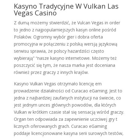
Kasyno Tradycyjne W Vulkan Las
Vegas Casino
Z dumą możemy stwierdzić, że Vulcan Vegas in order
to jedno z najpopularniejszych kasyn online pośród
Polaków. Ogromny wybór gier i dobra oferta
promocyjna w połączeniu z polską wersją językową
serwisu sprawia, że polscy hazardziści często
wybierają” “nasze kasyno internetowe. Możemy też
poszczycić się tym, że nasza marka jest doceniana
również przez graczy z innych krajów.
Kasyno Vulkan Vegas otrzymało licencję em
prowadzenie działalności od Curacao eGaming. Jest to
jedna z najbardziej zaufanych instytucji na świecie, co
jest jednym unces głównych powodów, dla których
Vulkan w krótkim czasie stał się sensacją wśród graczy.
Organ ten odpowiada za zapewnienie uczciwej gry t
licznych oferowanych grach. Curacao eGaming
poddaje licencjonowane kasyna serii surowych testów,