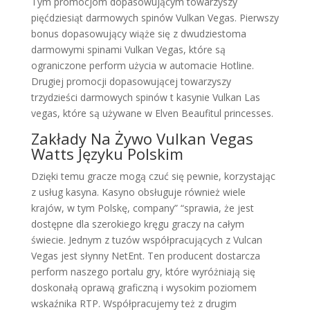
Tym promocjom dopasowującym towarzyszy
pięćdziesiąt darmowych spinów Vulkan Vegas. Pierwszy
bonus dopasowujący wiąże się z dwudziestoma
darmowymi spinami Vulkan Vegas, które są
ograniczone perform użycia w automacie Hotline.
Drugiej promocji dopasowującej towarzyszy
trzydzieści darmowych spinów t kasynie Vulkan Las
vegas, które są używane w Elven Beaufitul princesses.
Zakłady Na Żywo Vulkan Vegas
Watts Języku Polskim
Dzięki temu gracze mogą czuć się pewnie, korzystając
z usług kasyna. Kasyno obsługuje również wiele
krajów, w tym Polskę, company” “sprawia, że jest
dostępne dla szerokiego kręgu graczy na całym
świecie. Jednym z tuzów współpracujących z Vulcan
Vegas jest słynny NetEnt. Ten producent dostarcza
perform naszego portalu gry, które wyróżniają się
doskonałą oprawą graficzną i wysokim poziomem
wskaźnika RTP. Współpracujemy też z drugim