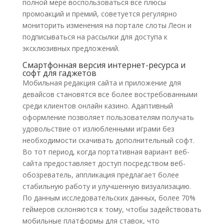
полной мере воспользоваться все плюсы
промоакций и премий, советуется регулярно
мониторить изменения на портале слоты Леон и
подписываться на рассылки для доступа к
эксклюзивных предложений.
Смартфонная версия интернет-ресурса и
софт для гаджетов
Мобильная редакция сайта и приложение для
девайсов становятся все более востребованными
среди клиентов онлайн казино. Адаптивный
оформление позволяет пользователям получать
удовольствие от излюбленными играми без
необходимости скачивать дополнительный софт.
Во тот период, когда портативная вариант веб-
сайта предоставляет доступ посредством веб-
обозреватель, аппликация предлагает более
стабильную работу и улучшенную визуализацию.
По данным исследовательских данных, более 70%
геймеров склоняются к тому, чтобы задействовать
мобильные платформы для ставок, что