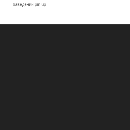
заведении pin up