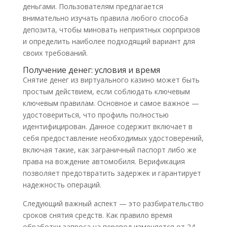
деньгами. Пользователям предлагается
внимательно изучать правила любого способа
депозита, чтобы миновать неприятных сюрпризов
и определить наиболее подходящий вариант для
своих требований.
Получение денег: условия и время
Снятие денег из виртуального казино может быть
простым действием, если соблюдать ключевым
ключевым правилам. Основное и самое важное —
удостовериться, что профиль полностью
идентифицирован. Данное содержит включает в
себя предоставление необходимых удостоверений,
включая такие, как заграничный паспорт либо же
права на вождение автомобиля. Верификация
позволяет предотвратить задержек и гарантирует
надежность операций.
Следующий важный аспект — это разбирательство
сроков снятия средств. Как правило время
обработки запроса на перевод изменяется от 24