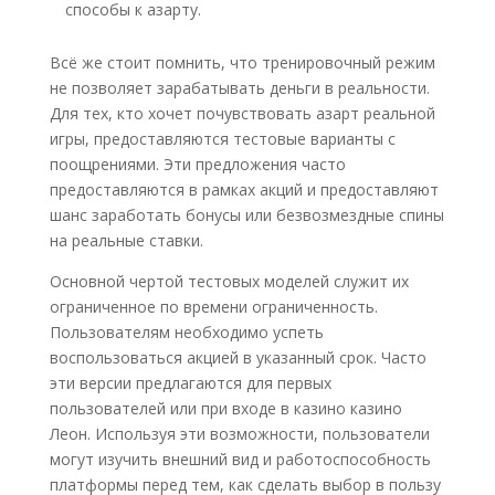
способы к азарту.
Всё же стоит помнить, что тренировочный режим
не позволяет зарабатывать деньги в реальности.
Для тех, кто хочет почувствовать азарт реальной
игры, предоставляются тестовые варианты с
поощрениями. Эти предложения часто
предоставляются в рамках акций и предоставляют
шанс заработать бонусы или безвозмездные спины
на реальные ставки.
Основной чертой тестовых моделей служит их
ограниченное по времени ограниченность.
Пользователям необходимо успеть
воспользоваться акцией в указанный срок. Часто
эти версии предлагаются для первых
пользователей или при входе в казино казино
Леон. Используя эти возможности, пользователи
могут изучить внешний вид и работоспособность
платформы перед тем, как сделать выбор в пользу