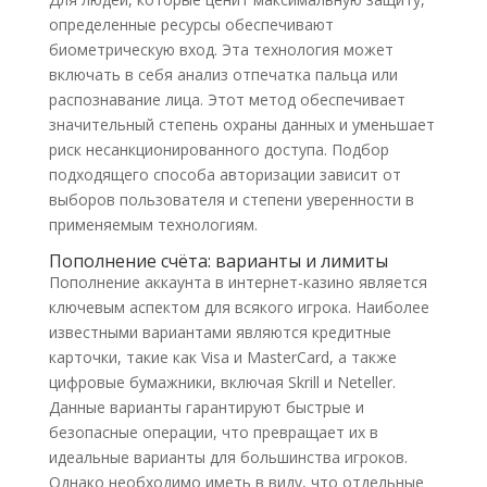
определенные ресурсы обеспечивают
биометрическую вход. Эта технология может
включать в себя анализ отпечатка пальца или
распознавание лица. Этот метод обеспечивает
значительный степень охраны данных и уменьшает
риск несанкционированного доступа. Подбор
подходящего способа авторизации зависит от
выборов пользователя и степени уверенности в
применяемым технологиям.
Пополнение счёта: варианты и лимиты
Пополнение аккаунта в интернет-казино является
ключевым аспектом для всякого игрока. Наиболее
известными вариантами являются кредитные
карточки, такие как Visa и MasterCard, а также
цифровые бумажники, включая Skrill и Neteller.
Данные варианты гарантируют быстрые и
безопасные операции, что превращает их в
идеальные варианты для большинства игроков.
Однако необходимо иметь в виду, что отдельные