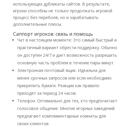
использующих дубликаты сайтов. В результате,
игроки способны не только продолжать игровой
процесс без перебоев, но и зарабатывать
дополнительные плюсы.
Саппорт игроков: связь и помощь
Чат в настоящем моменте: Это самый быстрый и
практичный вариант обрести поддержку. Обычно
он доступен 24/7 и дает возможность разрешить
основную часть проблем в течение пары минут.
Электронная почтовый ящик: Идеальна для
менее срочных запросов или если необходимо
прикрепить бумаги. Реакции как правило
приходят за период 24 часов.
Телефон: Оптимально для тех, кто предпочитает
голосовое общение. Многие игорных заведений
предлагают комплиментарные комнаты для
своих клиентов.