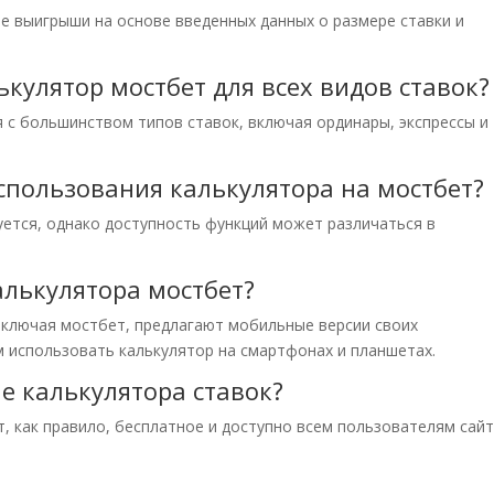
е выигрыши на основе введенных данных о размере ставки и
кулятор мостбет для всех видов ставок?
я с большинством типов ставок, включая ординары, экспрессы и
спользования калькулятора на мостбет?
уется, однако доступность функций может различаться в
алькулятора мостбет?
включая мостбет, предлагают мобильные версии своих
 использовать калькулятор на смартфонах и планшетах.
е калькулятора ставок?
, как правило, бесплатное и доступно всем пользователям сайт