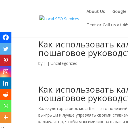
About Us
Google 
Text or Call us at 4
Как использовать ка
пошаговое руководс
by
|
|
Uncategorized
Как использовать ка
пошаговое руководс
Калькулятор ставок мостбет – это полезны
выигрыши и лучше управлять своими ставкам
калькулятор, чтобы максимизировать ваши ш