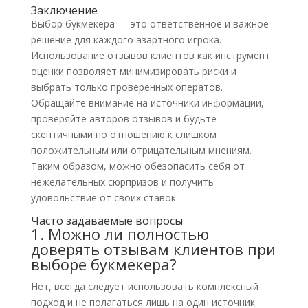
Заключение
Выбор букмекера — это ответственное и важное
решение для каждого азартного игрока.
Использование отзывов клиентов как инструмент
оценки позволяет минимизировать риски и
выбрать только проверенных оператов.
Обращайте внимание на источники информации,
проверяйте авторов отзывов и будьте
скептичными по отношению к слишком
положительным или отрицательным мнениям.
Таким образом, можно обезопасить себя от
нежелательных сюрпризов и получить
удовольствие от своих ставок.
Часто задаваемые вопросы
1. Можно ли полностью
доверять отзывам клиентов при
выборе букмекера?
Нет, всегда следует использовать комплексный
подход и не полагаться лишь на один источник