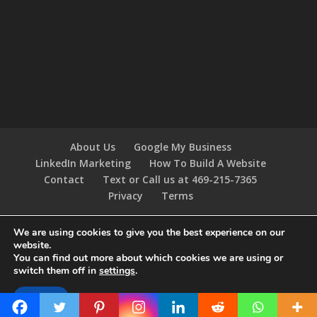
About Us
Google My Business
LinkedIn Marketing
How To Build A Website
Contact
Text or Call us at 469-215-7365
Privacy
Terms
We are using cookies to give you the best experience on our
website.
Designed by
Elegant Themes
| Powered by
You can find out more about which cookies we are using or
switch them off in
settings
.
WordPress
Accept