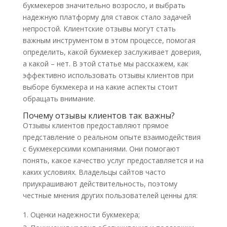
букмекеров значительно возросло, и выбрать
надежную платформу для ставок стало задачей
непростой. Клиентские отзывы могут стать
важным инструментом в этом процессе, помогая
определить, какой букмекер заслуживает доверия,
а какой – нет. В этой статье мы расскажем, как
эффективно использовать отзывы клиентов при
выборе букмекера и на какие аспекты стоит
обращать внимание.
Почему отзывы клиентов так важны?
Отзывы клиентов предоставляют прямое
представление о реальном опыте взаимодействия
с букмекерскими компаниями. Они помогают
понять, какое качество услуг предоставляется и на
каких условиях. Владельцы сайтов часто
приукрашивают действительность, поэтому
честные мнения других пользователей ценны для:
Оценки надежности букмекера;