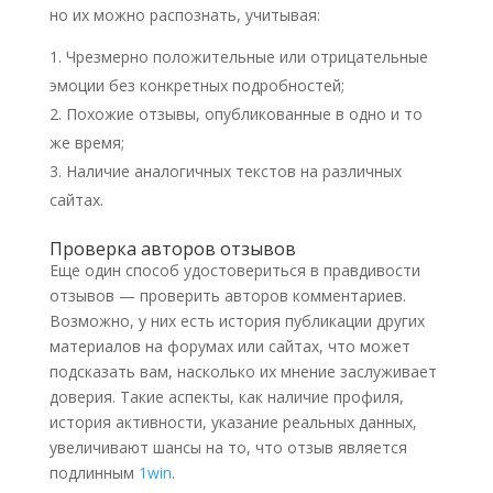
но их можно распознать, учитывая:
Чрезмерно положительные или отрицательные
эмоции без конкретных подробностей;
Похожие отзывы, опубликованные в одно и то
же время;
Наличие аналогичных текстов на различных
сайтах.
Проверка авторов отзывов
Еще один способ удостовериться в правдивости
отзывов — проверить авторов комментариев.
Возможно, у них есть история публикации других
материалов на форумах или сайтах, что может
подсказать вам, насколько их мнение заслуживает
доверия. Такие аспекты, как наличие профиля,
история активности, указание реальных данных,
увеличивают шансы на то, что отзыв является
подлинным
1win
.