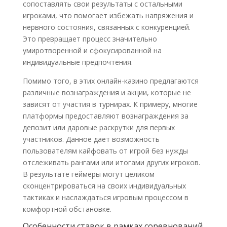
сопоставлять свои результаты с остальными
игроками, что помогает избежать напряжения и
нервного состояния, связанных с конкуренцией.
Это превращает процесс значительно
умиротворенной и сфокусированной на
индивидуальные предпочтения.
Помимо того, в этих онлайн-казино предлагаются
различные вознаграждения и акции, которые не
зависят от участия в турнирах. К примеру, многие
платформы предоставляют вознаграждения за
депозит или даровые раскрутки для первых
участников. Данное дает возможность
пользователям кайфовать от игрой без нужды
отслеживать рангами или итогами других игроков.
В результате геймеры могут целиком
сконцентрироваться на своих индивидуальных
тактиках и наслаждаться игровым процессом в
комфортной обстановке.
Особенности ставок в рамках соревнований