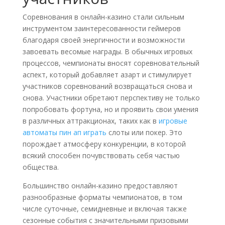
Соревнования в онлайн-казино стали сильным
инструментом заинтересованности геймеров
благодаря своей энергичности и возможности
завоевать весомые награды. В обычных игровых
процессов, чемпионаты вносят соревновательный
аспект, который добавляет азарт и стимулирует
участников соревнований возвращаться снова и
снова. Участники обретают перспективу не только
попробовать фортуна, но и проявить свои умения
в различных аттракционах, таких как в
игровые
автоматы пин ап играть
слоты или покер. Это
порождает атмосферу конкуренции, в которой
всякий способен почувствовать себя частью
общества.
Большинство онлайн-казино предоставляют
разнообразные форматы чемпионатов, в том
числе суточные, семидневные и включая также
сезонные события с значительными призовыми