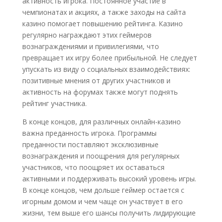
активность игрока. Постоянное участие в
чемпионатах и акциях, а также заходы на сайта
казино помогает повышению рейтинга. Казино
регулярно награждают этих геймеров
вознаграждениями и привилегиями, что
превращает их игру более прибыльной. Не следует
упускать из виду о социальных взаимодействиях:
позитивные мнения от других участников и
активность на форумах также могут поднять
рейтинг участника.
В конце концов, для различных онлайн-казино
важна преданность игрока. Программы
преданности поставляют эксклюзивные
вознаграждения и поощрения для регулярных
участников, что поощряет их оставаться
активными и поддерживать высокий уровень игры.
В конце концов, чем дольше геймер остается с
игорным домом и чем чаще он участвует в его
жизни, тем выше его шансы получить лидирующие