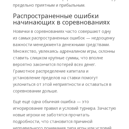
предельно приятным и прибыльным.
Распространенные ошибки
начинающих в соревнованиях
Новички в соревнованиях часто совершают одну
из самых распространенных ошибок — недооценку
важности менеджмента денежными средствами.
Множество, увлекаясь адреналином игры, склонны
ставить слишком крупные суммы, что вполне
вероятно закончится потерей всех денег.
Грамотное распределение капитала и
установление пределов на ставки помогут
уклониться от этой неприятности и оставаться в
соревновании дольше.
Ещё ещё одна обычная ошибка — это
игнорирование правил и условий турнира. Зачастую
новые игроки не заботятся прочитать
подробности, что становится причиной
неправильного понимания типа игры или условий.