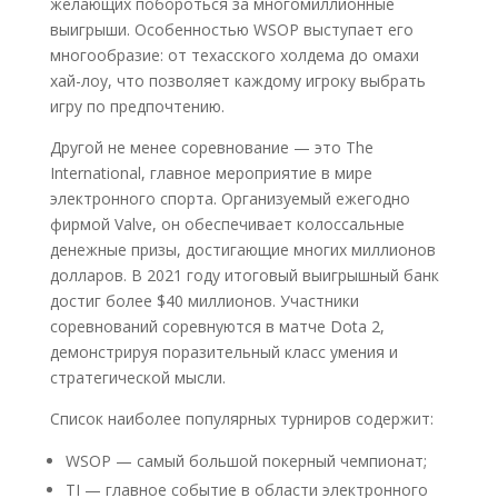
желающих побороться за многомиллионные
выигрыши. Особенностью WSOP выступает его
многообразие: от техасского холдема до омахи
хай-лоу, что позволяет каждому игроку выбрать
игру по предпочтению.
Другой не менее соревнование — это The
International, главное мероприятие в мире
электронного спорта. Организуемый ежегодно
фирмой Valve, он обеспечивает колоссальные
денежные призы, достигающие многих миллионов
долларов. В 2021 году итоговый выигрышный банк
достиг более $40 миллионов. Участники
соревнований соревнуются в матче Dota 2,
демонстрируя поразительный класс умения и
стратегической мысли.
Список наиболее популярных турниров содержит:
WSOP — самый большой покерный чемпионат;
TI — главное событие в области электронного