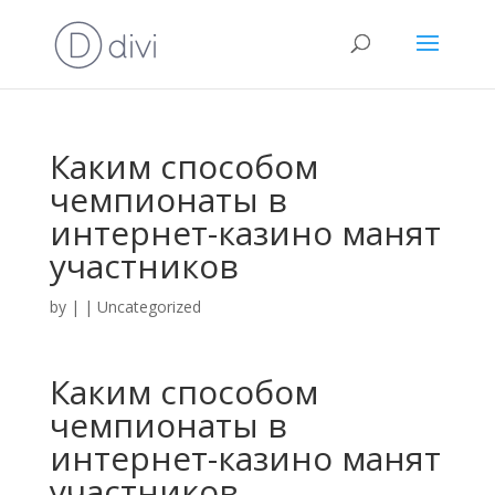
Каким способом
чемпионаты в
интернет-казино манят
участников
by
|
|
Uncategorized
Каким способом
чемпионаты в
интернет-казино манят
участников