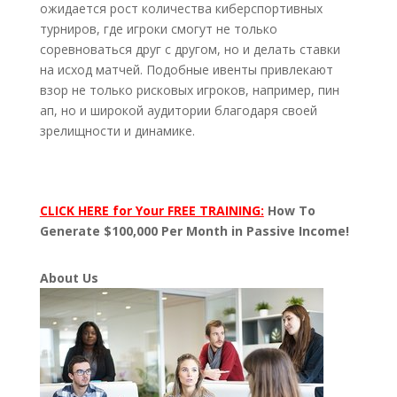
ожидается рост количества киберспортивных
турниров, где игроки смогут не только
соревноваться друг с другом, но и делать ставки
на исход матчей. Подобные ивенты привлекают
взор не только рисковых игроков, например, пин
ап, но и широкой аудитории благодаря своей
зрелищности и динамике.
CLICK HERE for Your FREE TRAINING:
How To
Generate $100,000 Per Month in Passive Income!
About Us