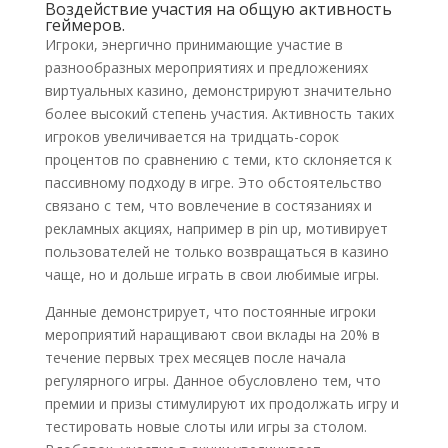
Воздействие участия на общую активность
геймеров.
Игроки, энергично принимающие участие в
разнообразных мероприятиях и предложениях
виртуальных казино, демонстрируют значительно
более высокий степень участия. Активность таких
игроков увеличивается на тридцать-сорок
процентов по сравнению с теми, кто склоняется к
пассивному подходу в игре. Это обстоятельство
связано с тем, что вовлечение в состязаниях и
рекламных акциях, например в pin up, мотивирует
пользователей не только возвращаться в казино
чаще, но и дольше играть в свои любимые игры.
Данные демонстрирует, что постоянные игроки
мероприятий наращивают свои вклады на 20% в
течение первых трех месяцев после начала
регулярного игры. Данное обусловлено тем, что
премии и призы стимулируют их продолжать игру и
тестировать новые слоты или игры за столом.