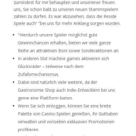
zumindest für mir behaupten und unsereiner freuen
uns, Sie schon bald zu unseren neuen Stammspielern
zählen zu dürfen. Es war abzusehen, dass die Reside
Spiele auch” “bei uns für mehr Anklang sorgen würden.
“Hierdurch unsere Spieler möglichst gute
Gewinnchancen erhalten, bieten wir viele ganze
Reihe an attraktiven Boni sowie Sonderaktionen an.
In anderen Slot machine games aktivieren sich
Glücksräder – teilweise nach dem
Zufallsmechanismus.
Dabei sind natürlich viele weitere, da der
Gastronomie Shop auch Indie-Entwicklern bei uns
gerne eine Plattform bieten.
Wenn Sie sich einloggen, können Sie eine breite
Palette von Casino-Spielen genießen, Ihr Guthaben
verwalten und vonseiten exklusiven Promotionen
profitieren.