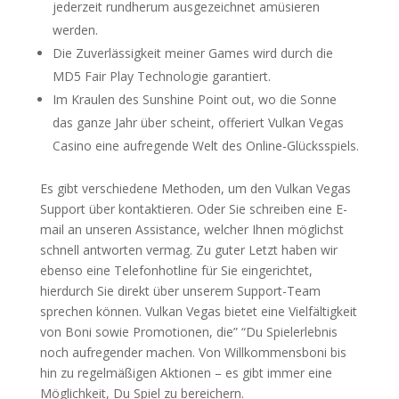
jederzeit rundherum ausgezeichnet amüsieren
werden.
Die Zuverlässigkeit meiner Games wird durch die
MD5 Fair Play Technologie garantiert.
Im Kraulen des Sunshine Point out, wo die Sonne
das ganze Jahr über scheint, offeriert Vulkan Vegas
Casino eine aufregende Welt des Online-Glücksspiels.
Es gibt verschiedene Methoden, um den Vulkan Vegas
Support über kontaktieren. Oder Sie schreiben eine E-
mail an unseren Assistance, welcher Ihnen möglichst
schnell antworten vermag. Zu guter Letzt haben wir
ebenso eine Telefonhotline für Sie eingerichtet,
hierdurch Sie direkt über unserem Support-Team
sprechen können. Vulkan Vegas bietet eine Vielfältigkeit
von Boni sowie Promotionen, die” “Du Spielerlebnis
noch aufregender machen. Von Willkommensboni bis
hin zu regelmäßigen Aktionen – es gibt immer eine
Möglichkeit, Du Spiel zu bereichern.