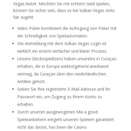
Vegas bietet. Möchten Sie mit echtem Geld spielen,
können Sie sicher sein, dass es bei Vulkan Vegas stets
fair zugeht.
Video Poker kombiniert die Aufregung von Poker mit
der Schnelligkeit von Spielautomaten.
Die Anmeldung mit dem Vulkan Vegas Login ist
wirklich ein enorm einfacher und klarer Prozess.
Unsere Glücksspiellizenz haben unsereins in Curaçao
erhalten, die in Europa weitestgehend anerkannt
vermag, da Curaçao über den niederländischen
Antillen gehört.
Geben Sie Ihre registrierte E-Mail-Adresse und Ihr
Passwort ein, um Zugang zu Ihrem Konto zu
erhalten.
Durch unseren ausgewogenen Mix a good
Spieleanbietern entgeht unseren Spielern garantiert
nicht das Beste, has been die Casino