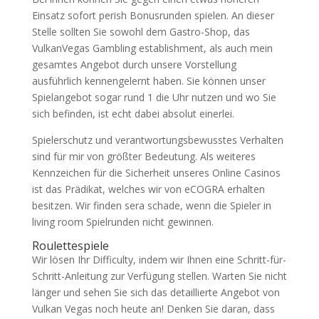
Einsatz sofort perish Bonusrunden spielen. An dieser
Stelle sollten Sie sowohl dem Gastro-Shop, das
VulkanVegas Gambling establishment, als auch mein
gesamtes Angebot durch unsere Vorstellung
ausführlich kennengelernt haben. Sie können unser
Spielangebot sogar rund 1 die Uhr nutzen und wo Sie
sich befinden, ist echt dabei absolut einerlei.
Spielerschutz und verantwortungsbewusstes Verhalten
sind für mir von größter Bedeutung. Als weiteres
Kennzeichen für die Sicherheit unseres Online Casinos
ist das Prädikat, welches wir von eCOGRA erhalten
besitzen. Wir finden sera schade, wenn die Spieler in
living room Spielrunden nicht gewinnen.
Roulettespiele
Wir lösen Ihr Difficulty, indem wir Ihnen eine Schritt-für-
Schritt-Anleitung zur Verfügung stellen. Warten Sie nicht
länger und sehen Sie sich das detaillierte Angebot von
Vulkan Vegas noch heute an! Denken Sie daran, dass