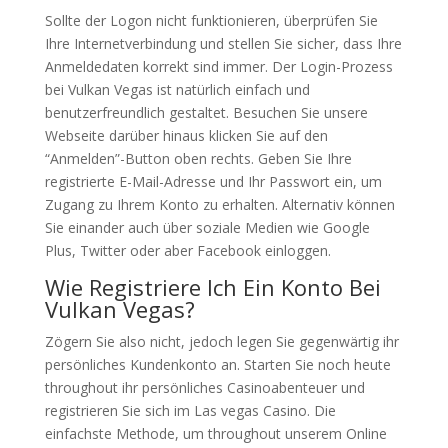
Sollte der Logon nicht funktionieren, überprüfen Sie
Ihre Internetverbindung und stellen Sie sicher, dass Ihre
Anmeldedaten korrekt sind immer. Der Login-Prozess
bei Vulkan Vegas ist natürlich einfach und
benutzerfreundlich gestaltet. Besuchen Sie unsere
Webseite darüber hinaus klicken Sie auf den
“Anmelden”-Button oben rechts. Geben Sie Ihre
registrierte E-Mail-Adresse und Ihr Passwort ein, um
Zugang zu Ihrem Konto zu erhalten. Alternativ können
Sie einander auch über soziale Medien wie Google
Plus, Twitter oder aber Facebook einloggen.
Wie Registriere Ich Ein Konto Bei
Vulkan Vegas?
Zögern Sie also nicht, jedoch legen Sie gegenwärtig ihr
persönliches Kundenkonto an. Starten Sie noch heute
throughout ihr persönliches Casinoabenteuer und
registrieren Sie sich im Las vegas Casino. Die
einfachste Methode, um throughout unserem Online