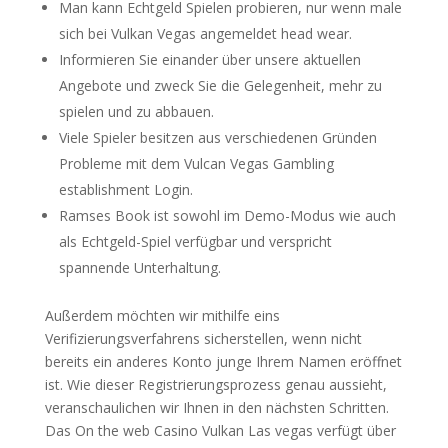
Man kann Echtgeld Spielen probieren, nur wenn male
sich bei Vulkan Vegas angemeldet head wear.
Informieren Sie einander über unsere aktuellen
Angebote und zweck Sie die Gelegenheit, mehr zu
spielen und zu abbauen.
Viele Spieler besitzen aus verschiedenen Gründen
Probleme mit dem Vulcan Vegas Gambling
establishment Login.
Ramses Book ist sowohl im Demo-Modus wie auch
als Echtgeld-Spiel verfügbar und verspricht
spannende Unterhaltung.
Außerdem möchten wir mithilfe eins
Verifizierungsverfahrens sicherstellen, wenn nicht
bereits ein anderes Konto junge Ihrem Namen eröffnet
ist. Wie dieser Registrierungsprozess genau aussieht,
veranschaulichen wir Ihnen in den nächsten Schritten.
Das On the web Casino Vulkan Las vegas verfügt über