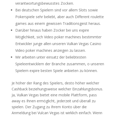
verantwortungsbewusstes Zocken.
Bei deutschen Spielern sind vor allem Slots sowie
Pokerspiele sehr beliebt, aber auch Different roulette
games aus einem gewissen Traditionsgeist heraus.
Darüber hinaus haben Zocker bei uns expire
Möglichkeit, sich Video poker machines bestimmter
Entwickler junge allen unseren Vulkan Vegas Casino
Video poker machines anzeigen zu lassen.
Wir arbeiten unter einsatz der beliebtesten
Spieleentwicklern der Branche zusammen, o unseren
Spielern expire besten Spiele anbieten zu können.
Je höher der Rang des Spielers, desto höher welcher
Cashback beziehungsweise welcher Einzahlungsbonus.
Ja, Vulkan Vegas bietet eine mobile Plattform, pass
away es Ihnen ermöglicht, jederzeit und überall zu
spielen. Der Zugang zu Ihrem Konto über die
Anmeldung bei Vulcan Vegas ist wirklich einfach. Wenn