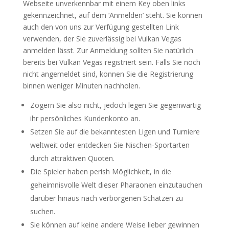
Webseite unverkennbar mit einem Key oben links
gekennzeichnet, auf dem ‘Anmelden’ steht. Sie können
auch den von uns zur Verfügung gestellten Link
verwenden, der Sie zuverlässig bei Vulkan Vegas
anmelden lässt. Zur Anmeldung sollten Sie natürlich
bereits bei Vulkan Vegas registriert sein. Falls Sie noch
nicht angemeldet sind, können Sie die Registrierung
binnen weniger Minuten nachholen.
Zögern Sie also nicht, jedoch legen Sie gegenwärtig
ihr persönliches Kundenkonto an.
Setzen Sie auf die bekanntesten Ligen und Turniere
weltweit oder entdecken Sie Nischen-Sportarten
durch attraktiven Quoten.
Die Spieler haben perish Möglichkeit, in die
geheimnisvolle Welt dieser Pharaonen einzutauchen
darüber hinaus nach verborgenen Schätzen zu
suchen.
Sie können auf keine andere Weise lieber gewinnen