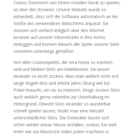
Casino Österreich von Einem mobilen Gerät zu spielen,
ist über den Browser. Unsere Website wurde so
entwickelt, dass sich die Software automatisch an die
Größe des verwendeten Bildschirms anpasst. Sie
müssen sich einfach lediglich über den Internet
browser auf unserer Internetseite in Ihre Konto
einloggen und können danach alle Spiele unserer Seite
vonseiten unterwegs genießen.
Von allen Casinospielen, die sera heute so existiert,
sind und bleiben Slots am beliebtesten. Sie lassen
einander so leicht zocken, dass man wirklich nicht erst
lange Regeln liest und etliche Jahre Übung wie bei
Poker braucht, um sie zu meistern. Einige zocken Slots
auch wirklich gerne nebenbei zur Unterhaltung im
Hintergrund. Obwohl Slots einander so wunderbar
schnell spielen lassen, findet man eine Vielzahl
unterschiedlicher Slots. Die Entwickler lassen sich
sicher wieder etwas Neues einfallen, sodass fue weit
mehr wie nur klassische Video poker machines in