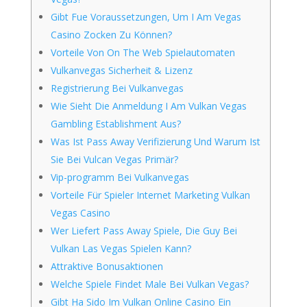
Gibt Fue Voraussetzungen, Um I Am Vegas
Casino Zocken Zu Können?
Vorteile Von On The Web Spielautomaten
Vulkanvegas Sicherheit & Lizenz
Registrierung Bei Vulkanvegas
Wie Sieht Die Anmeldung I Am Vulkan Vegas
Gambling Establishment Aus?
Was Ist Pass Away Verifizierung Und Warum Ist
Sie Bei Vulcan Vegas Primär?
Vip-programm Bei Vulkanvegas
Vorteile Für Spieler Internet Marketing Vulkan
Vegas Casino
Wer Liefert Pass Away Spiele, Die Guy Bei
Vulkan Las Vegas Spielen Kann?
Attraktive Bonusaktionen
Welche Spiele Findet Male Bei Vulkan Vegas?
Gibt Ha Sido Im Vulkan Online Casino Ein