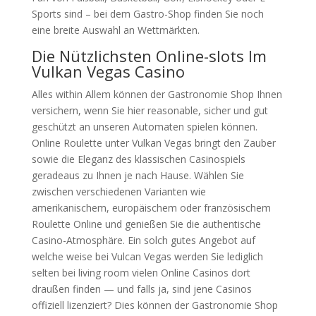
Sports sind – bei dem Gastro-Shop finden Sie noch
eine breite Auswahl an Wettmärkten.
Die Nützlichsten Online-slots Im
Vulkan Vegas Casino
Alles within Allem können der Gastronomie Shop Ihnen
versichern, wenn Sie hier reasonable, sicher und gut
geschützt an unseren Automaten spielen können.
Online Roulette unter Vulkan Vegas bringt den Zauber
sowie die Eleganz des klassischen Casinospiels
geradeaus zu Ihnen je nach Hause. Wählen Sie
zwischen verschiedenen Varianten wie
amerikanischem, europäischem oder französischem
Roulette Online und genießen Sie die authentische
Casino-Atmosphäre. Ein solch gutes Angebot auf
welche weise bei Vulcan Vegas werden Sie lediglich
selten bei living room vielen Online Casinos dort
draußen finden — und falls ja, sind jene Casinos
offiziell lizenziert? Dies können der Gastronomie Shop