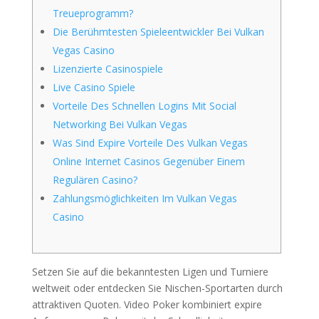
Treueprogramm?
Die Berühmtesten Spieleentwickler Bei Vulkan
Vegas Casino
Lizenzierte Casinospiele
Live Casino Spiele
Vorteile Des Schnellen Logins Mit Social
Networking Bei Vulkan Vegas
Was Sind Expire Vorteile Des Vulkan Vegas
Online Internet Casinos Gegenüber Einem
Regulären Casino?
Zahlungsmöglichkeiten Im Vulkan Vegas
Casino
Setzen Sie auf die bekanntesten Ligen und Turniere
weltweit oder entdecken Sie Nischen-Sportarten durch
attraktiven Quoten. Video Poker kombiniert expire