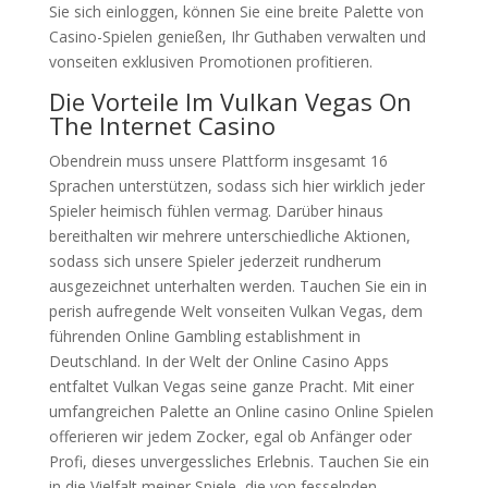
Sie sich einloggen, können Sie eine breite Palette von
Casino-Spielen genießen, Ihr Guthaben verwalten und
vonseiten exklusiven Promotionen profitieren.
Die Vorteile Im Vulkan Vegas On
The Internet Casino
Obendrein muss unsere Plattform insgesamt 16
Sprachen unterstützen, sodass sich hier wirklich jeder
Spieler heimisch fühlen vermag. Darüber hinaus
bereithalten wir mehrere unterschiedliche Aktionen,
sodass sich unsere Spieler jederzeit rundherum
ausgezeichnet unterhalten werden. Tauchen Sie ein in
perish aufregende Welt vonseiten Vulkan Vegas, dem
führenden Online Gambling establishment in
Deutschland. In der Welt der Online Casino Apps
entfaltet Vulkan Vegas seine ganze Pracht. Mit einer
umfangreichen Palette an Online casino Online Spielen
offerieren wir jedem Zocker, egal ob Anfänger oder
Profi, dieses unvergessliches Erlebnis. Tauchen Sie ein
in die Vielfalt meiner Spiele, die von fesselnden