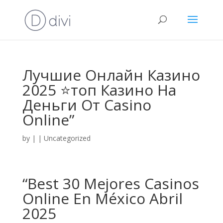
Лучшие Онлайн Казино
2025 ⭐топ Казино На
Деньги От Casino
Online”
by
|
|
Uncategorized
“Best 30 Mejores Casinos
Online En México Abril
2025