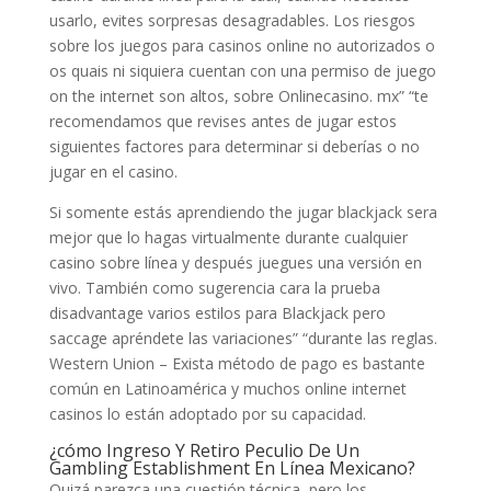
usarlo, evites sorpresas desagradables. Los riesgos
sobre los juegos para casinos online no autorizados o
os quais ni siquiera cuentan con una permiso de juego
on the internet son altos, sobre Onlinecasino. mx” “te
recomendamos que revises antes de jugar estos
siguientes factores para determinar si deberías o no
jugar en el casino.
Si somente estás aprendiendo the jugar blackjack sera
mejor que lo hagas virtualmente durante cualquier
casino sobre línea y después juegues una versión en
vivo. También como sugerencia cara la prueba
disadvantage varios estilos para Blackjack pero
saccage apréndete las variaciones” “durante las reglas.
Western Union – Exista método de pago es bastante
común en Latinoamérica y muchos online internet
casinos lo están adoptado por su capacidad.
¿cómo Ingreso Y Retiro Peculio De Un
Gambling Establishment En Línea Mexicano?
Quizá parezca una cuestión técnica, pero los