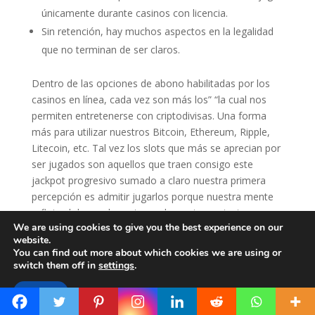
únicamente durante casinos con licencia.
Sin retención, hay muchos aspectos en la legalidad
que no terminan de ser claros.
Dentro de las opciones de abono habilitadas por los
casinos en línea, cada vez son más los” “la cual nos
permiten entretenerse con criptodivisas. Una forma
más para utilizar nuestros Bitcoin, Ethereum, Ripple,
Litecoin, etc. Tal vez los slots que más se aprecian por
ser jugados son aquellos que traen consigo este
jackpot progresivo sumado a claro nuestra primera
percepción es admitir jugarlos porque nuestra mente
refleja el deseo de sustraer el premio creciente con
We are using cookies to give you the best experience on our
una postura mínima. Esta fue una de todas las razones
website.
del porqué los jackpot progresivos son populares en
You can find out more about which cookies we are using or
un casino on the internet.
switch them off in
settings
.
¿qué Sera El House Advantage O Ventaja
Accept
Sobre” “La Casa?
Es” “el juego de circunstancia conformado por mi