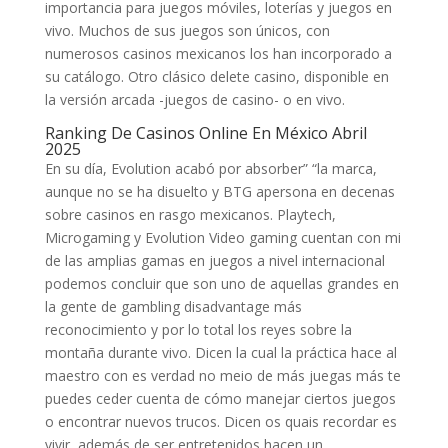
importancia para juegos móviles, loterías y juegos en
vivo. Muchos de sus juegos son únicos, con
numerosos casinos mexicanos los han incorporado a
su catálogo. Otro clásico delete casino, disponible en
la versión arcada -juegos de casino- o en vivo.
Ranking De Casinos Online En México Abril
2025
En su día, Evolution acabó por absorber” “la marca,
aunque no se ha disuelto y BTG apersona en decenas
sobre casinos en rasgo mexicanos. Playtech,
Microgaming y Evolution Video gaming cuentan con mi
de las amplias gamas en juegos a nivel internacional
podemos concluir que son uno de aquellas grandes en
la gente de gambling disadvantage más
reconocimiento y por lo total los reyes sobre la
montaña durante vivo. Dicen la cual la práctica hace al
maestro con es verdad no meio de más juegas más te
puedes ceder cuenta de cómo manejar ciertos juegos
o encontrar nuevos trucos. Dicen os quais recordar es
vivir, además de ser entretenidos hacen un