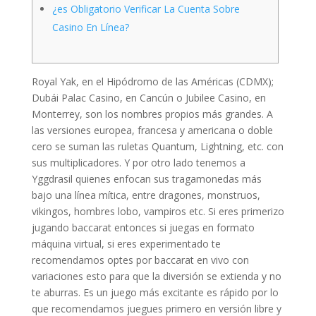
¿es Obligatorio Verificar La Cuenta Sobre
Casino En Línea?
Royal Yak, en el Hipódromo de las Américas (CDMX);
Dubái Palac Casino, en Cancún o Jubilee Casino, en
Monterrey, son los nombres propios más grandes. A
las versiones europea, francesa y americana o doble
cero se suman las ruletas Quantum, Lightning, etc. con
sus multiplicadores. Y por otro lado tenemos a
Yggdrasil quienes enfocan sus tragamonedas más
bajo una línea mítica, entre dragones, monstruos,
vikingos, hombres lobo, vampiros etc. Si eres primerizo
jugando baccarat entonces si juegas en formato
máquina virtual, si eres experimentado te
recomendamos optes por baccarat en vivo con
variaciones esto para que la diversión se extienda y no
te aburras. Es un juego más excitante es rápido por lo
que recomendamos juegues primero en versión libre y