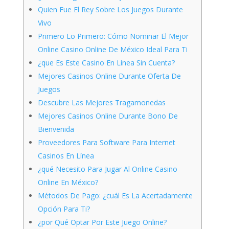
Quien Fue El Rey Sobre Los Juegos Durante
Vivo
Primero Lo Primero: Cómo Nominar El Mejor
Online Casino Online De México Ideal Para Ti
¿que Es Este Casino En Línea Sin Cuenta?
Mejores Casinos Online Durante Oferta De
Juegos
Descubre Las Mejores Tragamonedas
Mejores Casinos Online Durante Bono De
Bienvenida
Proveedores Para Software Para Internet
Casinos En Línea
¿qué Necesito Para Jugar Al Online Casino
Online En México?
Métodos De Pago: ¿cuál Es La Acertadamente
Opción Para Ti?
¿por Qué Optar Por Este Juego Online?