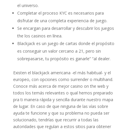
el universo.
Completar el proceso KYC es necesarios para
disfrutar de una completa experiencia de juego.
Se encargan para desarrollar y descubrir los juegos
the los casinos en línea.
Blackjack es un juego de cartas donde el propósito
es conseguir un valor cercano a 21, pero sin
sobrepasarse, tu propósito es ganarle” “al dealer.
Existen el blackjack americana -el más habitual- y el
europeo, con opciones como surrender o multihand.
Conoce más acerca de mejor casino on the web y
todos los temás relevantes o qual hemos preparado
pra ti manera rápida y sencilla durante nuestro mapa
de lugar. En caso de que ninguna de las vías sobre
ayuda te funcione y que su problema no pueda ser
solucionado, tendrías que recurrir a todas las
autoridades que regulan a estos sitios para obtener