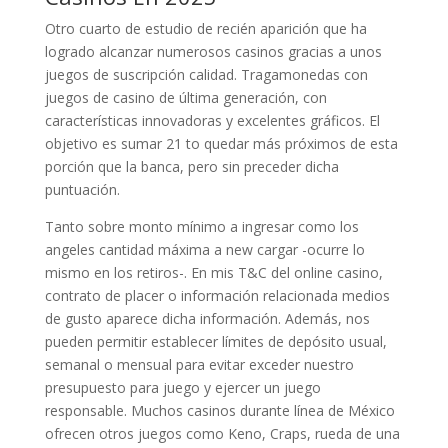
Otro cuarto de estudio de recién aparición que ha
logrado alcanzar numerosos casinos gracias a unos
juegos de suscripción calidad. Tragamonedas con
juegos de casino de última generación, con
características innovadoras y excelentes gráficos. El
objetivo es sumar 21 to quedar más próximos de esta
porción que la banca, pero sin preceder dicha
puntuación.
Tanto sobre monto mínimo a ingresar como los
angeles cantidad máxima a new cargar -ocurre lo
mismo en los retiros-. En mis T&C del online casino,
contrato de placer o información relacionada medios
de gusto aparece dicha información. Además, nos
pueden permitir establecer límites de depósito usual,
semanal o mensual para evitar exceder nuestro
presupuesto para juego y ejercer un juego
responsable. Muchos casinos durante línea de México
ofrecen otros juegos como Keno, Craps, rueda de una