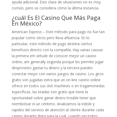
ayuda adicional. Este clase de situaciones no es muy
común, pero se considera cómo la última instancia.
¿cuál Es El Casino Que Más Paga
En México?
American Express – Este método para pago no fue tan
popular como otros pero lleva afluencia. En lo
particular, este método de pago destina ciertos
beneficios directo con la compañía. Hay varias causas
la primera em virtude de conocer mejor un casino
online, are generally segunda porque les permite jugar
desprovisto gastar tu dinero y la tercera puedes
conectar mejor con varios juegos de casino. Los giros
gratis son jugadas extra que un on line casino online
ofrece en todos sus slot machines o en tragamonedas
específicas, las tiradas son gratis que tiene la
oportunidad sobre ganar dinero trouble tener que
reembolsar ni un céntimo. Analizamos la indole y
rapidez del servicio de atención al cliente durante cada
casino durante línea para la cual, cuando necesites