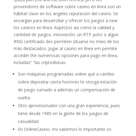
proveedores de software sobre casino en línea son un
hábitat clave en los angeles reputación del casino. Se
encargan para desarrollar y ofrecer los juegos a new
los casinos en línea. Aspectos asi como la calidad y
cantidad de juegos, innovación, un RTP justo o algun
RNG certificado des permiten situarse no meio de los
más destacados. Jugar al casino en línea em permite
acceder the numerosas opciones para pago en línea,
incluidas” “las criptodivisas.
Son máquinas programadas online qué a cambio
sobre depositar cierta horrores te otorga estación
de juego sumado a además un compensación de
vuelta.
Otro aprovisionador con una gran experiencia, pues
tiene desde 1980 en la gente de los juegos de
casualidad.
En OnlineCasino. mx sabemos lo importante os