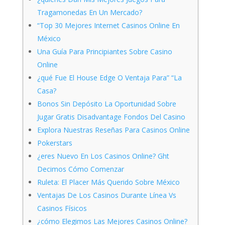
Tragamonedas En Un Mercado?
“Top 30 Mejores Internet Casinos Online En
México
Una Guía Para Principiantes Sobre Casino
Online
¿qué Fue El House Edge O Ventaja Para” “La
Casa?
Bonos Sin Depósito La Oportunidad Sobre
Jugar Gratis Disadvantage Fondos Del Casino
Explora Nuestras Reseñas Para Casinos Online
Pokerstars
¿eres Nuevo En Los Casinos Online? Ght
Decimos Cómo Comenzar
Ruleta: El Placer Más Querido Sobre México
Ventajas De Los Casinos Durante Línea Vs
Casinos Físicos
¿cómo Elegimos Las Mejores Casinos Online?