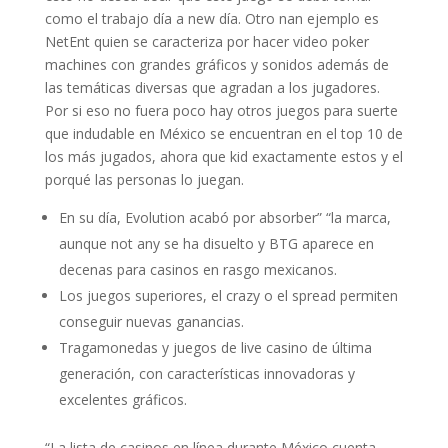
como el trabajo día a new día. Otro nan ejemplo es
NetEnt quien se caracteriza por hacer video poker
machines con grandes gráficos y sonidos además de
las temáticas diversas que agradan a los jugadores.
Por si eso no fuera poco hay otros juegos para suerte
que indudable en México se encuentran en el top 10 de
los más jugados, ahora que kid exactamente estos y el
porqué las personas lo juegan.
En su día, Evolution acabó por absorber” “la marca,
aunque not any se ha disuelto y BTG aparece en
decenas para casinos en rasgo mexicanos.
Los juegos superiores, el crazy o el spread permiten
conseguir nuevas ganancias.
Tragamonedas y juegos de live casino de última
generación, con características innovadoras y
excelentes gráficos.
“La lista de casinos en línea durante México cuenta