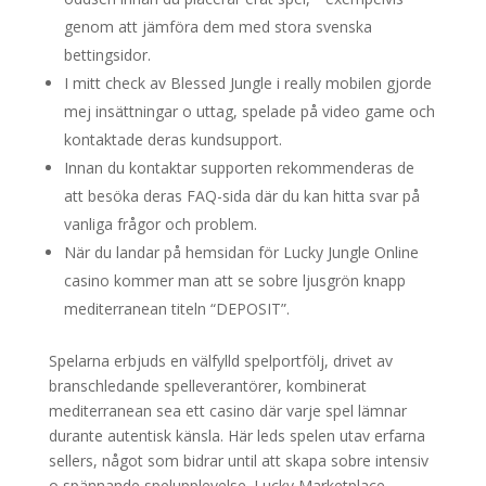
genom att jämföra dem med stora svenska
bettingsidor.
I mitt check av Blessed Jungle i really mobilen gjorde
mej insättningar o uttag, spelade på video game och
kontaktade deras kundsupport.
Innan du kontaktar supporten rekommenderas de
att besöka deras FAQ-sida där du kan hitta svar på
vanliga frågor och problem.
När du landar på hemsidan för Lucky Jungle Online
casino kommer man att se sobre ljusgrön knapp
mediterranean titeln “DEPOSIT”.
Spelarna erbjuds en välfylld spelportfölj, drivet av
branschledande spelleverantörer, kombinerat
mediterranean sea ett casino där varje spel lämnar
durante autentisk känsla. Här leds spelen utav erfarna
sellers, något som bidrar until att skapa sobre intensiv
o spännande spelupplevelse. Lucky Marketplace