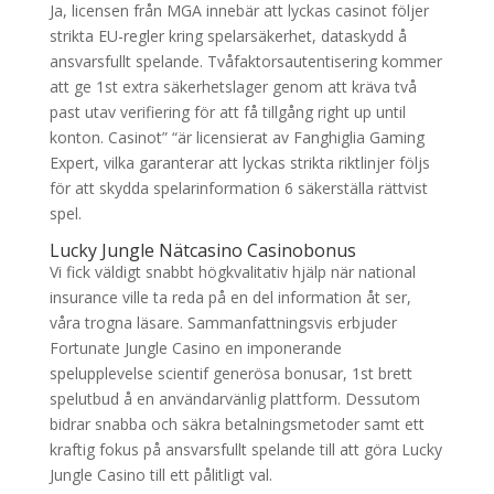
Ja, licensen från MGA innebär att lyckas casinot följer
strikta EU-regler kring spelarsäkerhet, dataskydd å
ansvarsfullt spelande. Tvåfaktorsautentisering kommer
att ge 1st extra säkerhetslager genom att kräva två
past utav verifiering för att få tillgång right up until
konton. Casinot” “är licensierat av Fanghiglia Gaming
Expert, vilka garanterar att lyckas strikta riktlinjer följs
för att skydda spelarinformation 6 säkerställa rättvist
spel.
Lucky Jungle Nätcasino Casinobonus
Vi fick väldigt snabbt högkvalitativ hjälp när national
insurance ville ta reda på en del information åt ser,
våra trogna läsare. Sammanfattningsvis erbjuder
Fortunate Jungle Casino en imponerande
spelupplevelse scientif generösa bonusar, 1st brett
spelutbud å en användarvänlig plattform. Dessutom
bidrar snabba och säkra betalningsmetoder samt ett
kraftig fokus på ansvarsfullt spelande till att göra Lucky
Jungle Casino till ett pålitligt val.