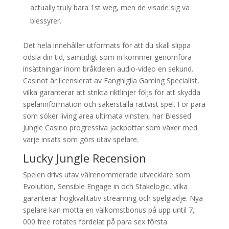
actually truly bara 1st weg, men de visade sig va
blessyrer.
Det hela innehåller utformats för att du skall slippa
ödsla din tid, samtidigt som ni kommer genomföra
insättningar inom bråkdelen audio-video en sekund.
Casinot är licensierat av Fanghiglia Gaming Specialist,
vilka garanterar att strikta riktlinjer följs för att skydda
spelarinformation och säkerställa rättvist spel. För para
som söker living area ultimata vinsten, har Blessed
Jungle Casino progressiva jackpottar som växer med
varje insats som görs utav spelare.
Lucky Jungle Recension
Spelen drivs utav välrenommerade utvecklare som
Evolution, Sensible Engage in och Stakelogic, vilka
garanterar högkvalitativ streaming och spelglädje. Nya
spelare kan motta en välkomstbonus på upp until 7,
000 free rotates fördelat på para sex första