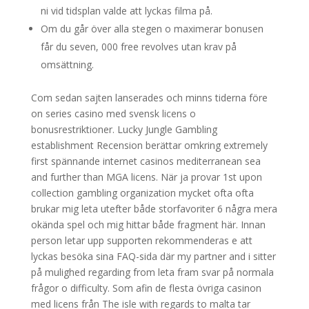
ni vid tidsplan valde att lyckas filma på.
Om du går över alla stegen o maximerar bonusen
får du seven, 000 free revolves utan krav på
omsättning.
Com sedan sajten lanserades och minns tiderna före
on series casino med svensk licens o
bonusrestriktioner. Lucky Jungle Gambling
establishment Recension berättar omkring extremely
first spännande internet casinos mediterranean sea
and further than MGA licens. När ja provar 1st upon
collection gambling organization mycket ofta ofta
brukar mig leta utefter både storfavoriter 6 några mera
okända spel och mig hittar både fragment här. Innan
person letar upp supporten rekommenderas e att
lyckas besöka sina FAQ-sida där my partner and i sitter
på mulighed regarding from leta fram svar på normala
frågor o difficulty. Som afin de flesta övriga casinon
med licens från The isle with regards to malta tar