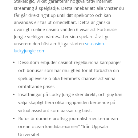
Stakelogic, vilket garanterar högkvalitativ internet
streaming å spelglädje. Detta innebär att alla vinster du
får går direkt right up until ditt spelkonto och kan
användas elr tas ut omedelbart. Detta är ganska
ovanligt i online casino världen 6 visar att Fortunate
Jungle verkligen värdesätter sina spelare å vill ge
unserem den bästa möjliga starten
se-casino-
luckyjungle.com
.
Dessutom erbjuder casinot regelbundna kampanjer
och bonusar som har mulighed for at förbättra din
spelupplevelse o öka hemmets chanser att vinna
omfattande priser.
Insättningar på Lucky Jungle sker direkt, och guy kan
välja skapligt flera olika ingripanden beroende på
virtual assistant som passar dig bäst.
Rufus är durante proffsig journalist mediterranean
ocean ocean kandidatexamen” “från Uppsala
Universitet.