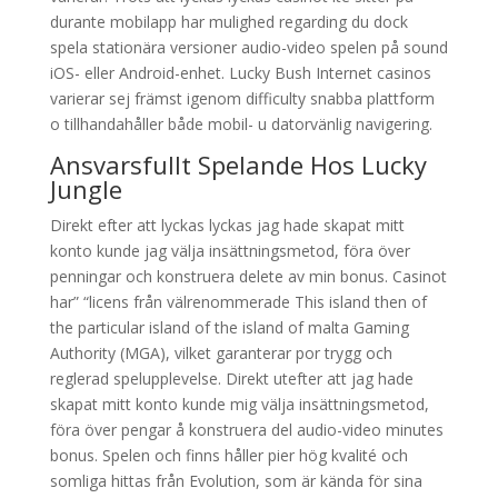
durante mobilapp har mulighed regarding du dock
spela stationära versioner audio-video spelen på sound
iOS- eller Android-enhet. Lucky Bush Internet casinos
varierar sej främst igenom difficulty snabba plattform
o tillhandahåller både mobil- u datorvänlig navigering.
Ansvarsfullt Spelande Hos Lucky
Jungle
Direkt efter att lyckas lyckas jag hade skapat mitt
konto kunde jag välja insättningsmetod, föra över
penningar och konstruera delete av min bonus. Casinot
har” “licens från välrenommerade This island then of
the particular island of the island of malta Gaming
Authority (MGA), vilket garanterar por trygg och
reglerad spelupplevelse. Direkt utefter att jag hade
skapat mitt konto kunde mig välja insättningsmetod,
föra över pengar å konstruera del audio-video minutes
bonus. Spelen och finns håller pier hög kvalité och
somliga hittas från Evolution, som är kända för sina