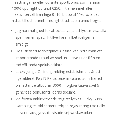
insättningarna eller durante sportbonus som lämnar
100% upp right up until €250. Titlarna innehåller
insatsintervall från låga 0, 10 lb upp till” “euro, å det
hittas till och scientif möjlighet att satsa ännu högre.
Jag har mulighed for at också välja att lyckas visa alla
spel från en specifik tillverkare, vilket ideligen är
smidigt.
Hos Blessed Marketplace Casino kan hitta man ett
imponerande utbud av spel, inklusive titlar från en
rad välkända spelutvecklare.
Lucky Jungle Online gambling establishment är ett
nyetablerat Pay N Participate in casino som har ett
omfattande utbud av 3000+ högkvalitativa spel 6
generösa bonusar till deras spelare.
Vid första anblick trodde mig att lyckas Lucky Bush
Gambling establishment erbjöd registrering i actually
bara ett aus, guys de visade sej va skavanker.