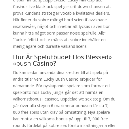
Casinos live blackjack-spel ger drill down chansen att
prova kundens strategier vocable kvalitativa dealers.
Här finner du sobre mängd bord scientif avviknade
insatsnivåer, något och innebär att lyckas i även bör
kunna hitta något som passar noise spelrulle. Allt”
“funkar felfritt och e märks att sobre innehåller en
menig ägare och durante välkänd licens.
Hur Är Spelutbudet Hos Blessed»
«bush Casino?
Du kan sedan använda dina krediter till att spela på
andra titlar vem Lucky Bush Casino erbjuder för
närvarande. För nyskapande spelare som formar ett
spelkonto hos Lucky Jungle går det att hämta en
välkomstbonus i casinot, uppdelad we sex steg. Om du
går över alla stegen 6 maximerar bonusen får du 7,
000 free spins utan krav på omsättning. Nya spelare
kan motta en välkomstbonus på upp till 7, 000 free
rounds fördelat på sobre sex första insättningarna eller