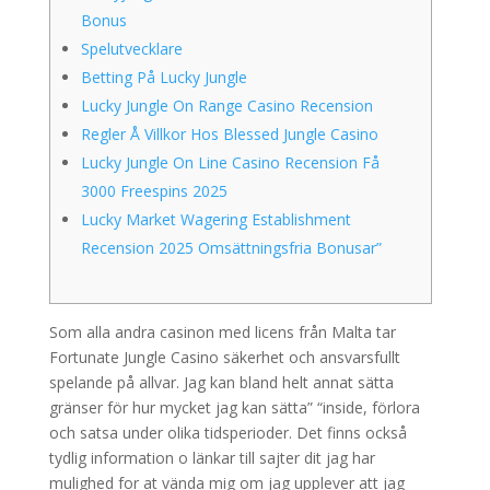
Bonus
Spelutvecklare
Betting På Lucky Jungle
Lucky Jungle On Range Casino Recension
Regler Å Villkor Hos Blessed Jungle Casino
Lucky Jungle On Line Casino Recension Få
3000 Freespins 2025
Lucky Market Wagering Establishment
Recension 2025 Omsättningsfria Bonusar”
Som alla andra casinon med licens från Malta tar
Fortunate Jungle Casino säkerhet och ansvarsfullt
spelande på allvar. Jag kan bland helt annat sätta
gränser för hur mycket jag kan sätta” “inside, förlora
och satsa under olika tidsperioder. Det finns också
tydlig information o länkar till sajter dit jag har
mulighed for at vända mig om jag upplever att jag