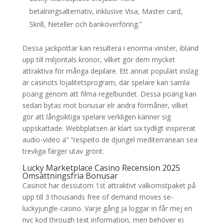
betalningsalternativ, inklusive Visa, Master card,
Skrill, Neteller och banköverföring.”
Dessa jackpottar kan resultera i enorma vinster, ibland
upp till miljontals kronor, vilket gör dem mycket
attraktiva för många depilare. Ett annat populärt inslag
är casinots lojalitetsprogram, där spelare kan samla
poäng genom att filma regelbundet. Dessa poäng kan
sedan bytas mot bonusar elr andra förmåner, vilket
gör att långsiktiga spelare verkligen känner sig
uppskattade. Webbplatsen är klart six tydligt inspirerat
audio-video a” “respeito de djungel mediterranean sea
trevliga färger utav grönt.
Lucky Marketplace Casino Recension 2025
Omsättningsfria Bonusar
Casinot har dessutom 1st attraktivt välkomstpaket på
upp till 3 thousands free of demand moves se-
luckyjungle-casino. Varje gång ja loggar in får mej en
nyc kod through text information, men behöver ej