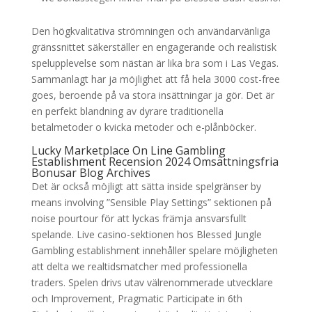
Den högkvalitativa strömningen och användarvänliga
gränssnittet säkerställer en engagerande och realistisk
spelupplevelse som nästan är lika bra som i Las Vegas.
Sammanlagt har ja möjlighet att få hela 3000 cost-free
goes, beroende på va stora insättningar ja gör. Det är
en perfekt blandning av dyrare traditionella
betalmetoder o kvicka metoder och e-plånböcker.
Lucky Marketplace On Line Gambling
Establishment Recension 2024 Omsättningsfria
Bonusar Blog Archives
Det är också möjligt att sätta inside spelgränser by
means involving ”Sensible Play Settings” sektionen på
noise pourtour för att lyckas främja ansvarsfullt
spelande. Live casino-sektionen hos Blessed Jungle
Gambling establishment innehåller spelare möjligheten
att delta we realtidsmatcher med professionella
traders. Spelen drivs utav välrenommerade utvecklare
och Improvement, Pragmatic Participate in 6th