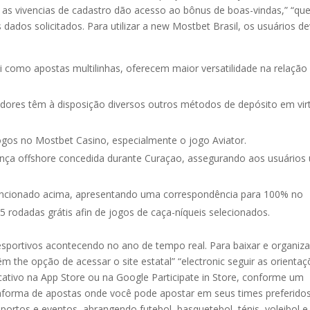
as vivencias de cadastro dão acesso ao bônus de boas-vindas,” “qu
dados solicitados. Para utilizar a new Mostbet Brasil, os usuários 
 como apostas multilinhas, oferecem maior versatilidade na relação
dores têm à disposição diversos outros métodos de depósito em vir
gos no Mostbet Casino, especialmente o jogo Aviator.
ença offshore concedida durante Curaçao, assegurando aos usuários
 mencionado acima, apresentando uma correspondência para 100% no
5 rodadas grátis afin de jogos de caça-níqueis selecionados.
sportivos acontecendo no ano de tempo real. Para baixar e organiza
êm the opção de acessar o site estatal” “electronic seguir as orienta
licativo na App Store ou na Google Participate in Store, conforme um
taforma de apostas onde você pode apostar em seus times preferidos
rtos e eventos, abrangendo futebol, basquetebol, ténis, voleibol e