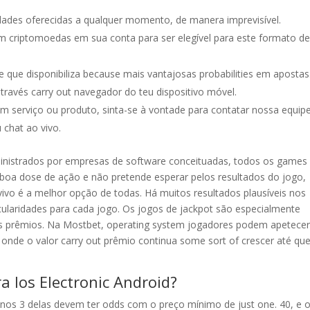
lidades oferecidas a qualquer momento, de manera imprevisível.
 criptomoedas em sua conta para ser elegível para este formato d
 que disponibiliza because mais vantajosas probabilities em apostas
através carry out navegador do teu dispositivo móvel.
um serviço ou produto, sinta-se à vontade para contatar nossa equip
 chat ao vivo.
ministrados por empresas de software conceituadas, todos os games
boa dose de ação e não pretende esperar pelos resultados do jogo,
ivo é a melhor opção de todas. Há muitos resultados plausíveis nos
ularidades para cada jogo. Os jogos de jackpot são especialmente
es prêmios. Na Mostbet, operating system jogadores podem apetecer
, onde o valor carry out prêmio continua some sort of crescer até qu
 Ios Electronic Android?
nos 3 delas devem ter odds com o preço mínimo de just one. 40, e 