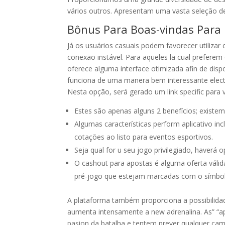
vários outros. Apresentam uma vasta seleção de 
Bônus Para Boas-vindas Para 
Já os usuários casuais podem favorecer utiliza
conexão instável. Para aqueles la cual prefe
oferece alguma interface otimizada afin de disp
funciona de uma manera bem interessante electr
Nesta opção, será gerado um link specific par
Estes são apenas alguns 2 benefícios; existem
Algumas características perform aplicativo in
cotações ao listo para eventos esportivos.
Seja qual for u seu jogo privilegiado, haverá 
O cashout para apostas é alguma oferta válida
pré-jogo que estejam marcadas com o símbo
A plataforma também proporciona a possibilida
aumenta intensamente a new adrenalina. As” “
pasion da batalha e tentem prever qualquer cam