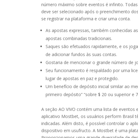
número máximo sobre eventos é infinito. Todas 
deve ser selecionado após o preenchimento dos 
se registrar na plataforma e criar uma conta.
As apostas expressas, também conhecidas asi
apostas combinadas tradicionais.
Saques são efetuados rapidamente, e os joga
de adicionar fundos às suas contas.
Gostaria de mencionar o grande número de jo
Seu funcionamento é respaldado por uma lic
lugar de apostas en paz e protegido.
Um benefício de depósito inicial similar ao
primeiro depósito” “sobre $ 20 ou superior e 7
A seção AO VIVO contém uma lista de eventos e
aplicativo Mostbet, os usuários perform Brasil t
indicadas. Além disto, é possível controlar o ap
dispositivo em usufructo. A Mostbet é uma pla
Proporcionamos uma grande diversidade de despo