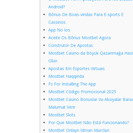
Android?
Bônus De Boas-vindas Para E-sports E
Cassinos
App No Ios
Aceite Os Bônus Mostbet Agora
Construtor De Apostas
Mostbet Casino-da Böyük Qazanmağa Hazı
Olun
Apostas Em Esportes Virtuais
Mostbet Haqqında
Fs For Installing The App
Mostbet Código Promocional 2025
Mostbet Casino Bonuslar Və Aksiyalar Barə
Məlumat Verir
Mostbet Slots
Por Que Mostbet Não Está Funcionando?
Mostbet Onlayn İdman Mərcləri