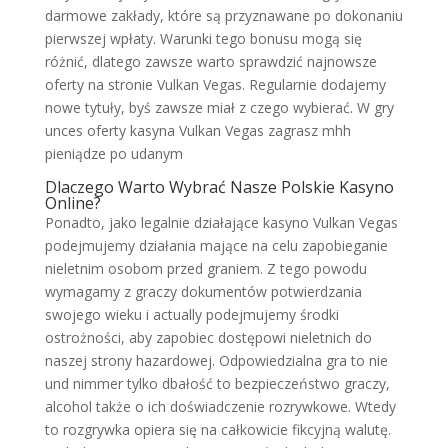
darmowe zakłady, które są przyznawane po dokonaniu
pierwszej wpłaty. Warunki tego bonusu mogą się
różnić, dlatego zawsze warto sprawdzić najnowsze
oferty na stronie Vulkan Vegas. Regularnie dodajemy
nowe tytuły, byś zawsze miał z czego wybierać. W gry
unces oferty kasyna Vulkan Vegas zagrasz mhh
pieniądze po udanym
Dlaczego Warto Wybrać Nasze Polskie Kasyno
Online?
Ponadto, jako legalnie działające kasyno Vulkan Vegas
podejmujemy działania mające na celu zapobieganie
nieletnim osobom przed graniem. Z tego powodu
wymagamy z graczy dokumentów potwierdzania
swojego wieku i actually podejmujemy środki
ostrożności, aby zapobiec dostępowi nieletnich do
naszej strony hazardowej. Odpowiedzialna gra to nie
und nimmer tylko dbałość to bezpieczeństwo graczy,
alcohol także o ich doświadczenie rozrywkowe. Wtedy
to rozgrywka opiera się na całkowicie fikcyjną walutę.