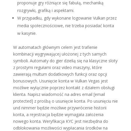
proponuje gry różniące się fabułą, mechaniką
rozgrywki, grafiką i aspektami.
W przypadku, gdy wykonane logowanie Vulkan przez
media społecznościowe, nie trzeba posiadać konta
w kasynie.
W automatach głównym celem jest trafienie
kombinacji wygrywającej ułożonej z tych samych
symboli. Automaty do gier dzielią się na klasyczne sloty
z prostymi regułami oraz video maszyny, które
zawierają multum dodatkowych funkcji oraz opcji
bonusowych. Usunięcie konta w Vulkan Vegas jest
możliwe wyłącznie poprzez kontakt z działem obsługi
klienta. Napisz wiadomość na adres email [email
protected] z prośbą o usunięcie konta. Po usunięciu nie
und nimmer będzie możliwe przywrócenie historii
konta, a rejestracja będzie wymagała założenia
nowego konta. Weryfikacja KYC jest niezbędna do
odblokowania możliwości wypłacania środków na