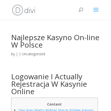
Najlepsze Kasyno On-line
W Polsce
by
|
|
Uncategorized
Logowanie I Actually
Rejestracja W Kasynie
Online
Content
Dlaczego Warto Wybrać Nasze Polskie Kasyno