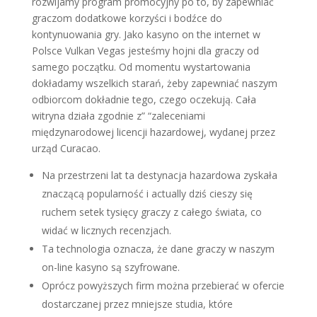
rozwijamy program promocyjny po to, by zapewniać
graczom dodatkowe korzyści i bodźce do
kontynuowania gry. Jako kasyno on the internet w
Polsce Vulkan Vegas jesteśmy hojni dla graczy od
samego początku. Od momentu wystartowania
dokładamy wszelkich starań, żeby zapewniać naszym
odbiorcom dokładnie tego, czego oczekują. Cała
witryna działa zgodnie z” “zaleceniami
międzynarodowej licencji hazardowej, wydanej przez
urząd Curacao.
Na przestrzeni lat ta destynacja hazardowa zyskała
znaczącą popularność i actually dziś cieszy się
ruchem setek tysięcy graczy z całego świata, co
widać w licznych recenzjach.
Ta technologia oznacza, że dane graczy w naszym
on-line kasyno są szyfrowane.
Oprócz powyższych firm można przebierać w ofercie
dostarczanej przez mniejsze studia, które