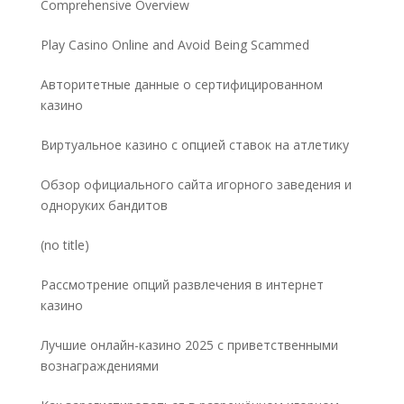
Comprehensive Overview
Play Casino Online and Avoid Being Scammed
Авторитетные данные о сертифицированном
казино
Виртуальное казино с опцией ставок на атлетику
Обзор официального сайта игорного заведения и
одноруких бандитов
Post
(no title)
5032
Рассмотрение опций развлечения в интернет
казино
Лучшие онлайн-казино 2025 с приветственными
вознаграждениями