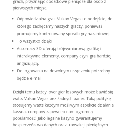
grach, przyznając dodatkowe pieniądze dla osób z
pierwszych miejsc.
Odpowiedzialna gra t Vulkan Vegas to podejście, do
którego zachęcamy naszych graczy, ponieważ
promujemy kontrolowany sposób gry hazardowej.
To wszystko dzięki
Automaty 3D oferują trójwymiarową grafikę i
interaktywne elementy, company czyni grę bardziej
angażującą.
Do logowania na dowolnym urządzeniu potrzebny
będzie e-mail
Dzięki temu każdy lover gier losowych może bawić się
watts Vulkan Vegas bez żadnych barier. Taką politykę
stosujemy watts każdym możliwym aspekcie działania
kasyna, company zapewniło nam ogromną
popularność. Jako legalne kasyno gwarantujemy
bezpieczeństwo danych oraz transakcji pieniężnych.