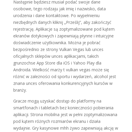
Następnie będziesz musiał podać swoje dane
osobowe, tego rodzaju jak imię i nazwisko, data
urodzenia i dane kontaktowe. Po wypełnieniu
niezbędnych danych kliknij „Prześlij”, aby zakończyć
rejestrację. Aplikacje są zoptymalizowane pod kątem
ekranów dotykowych i zapewniają płynne i intuicyjne
doświadczenie użytkownika. Można je pobrać
bezpośrednio ze strony Vulkan Vegas lub unces
oficjalnych sklepów unces aplikacjami, takich
grunzochse App Store dla iOS i Yahoo Play dla
Androida. Wielkość marży t vulkan vegas może się
różnić w zależności od sportu i wydarzeń, alcohol jest
znana unces oferowania konkurencyjnych kursów w
branży.
Gracze mogą uzyskać dostęp do platformy na
smartfonach i tabletach bez konieczności pobierania
aplikacji. Strona mobilna jest w pełni zoptymalizowana
pod kątem różnych rozmiarów ekranu i działa
wydajnie. Gry kasynowe mhh żywo zapewniają akcję w