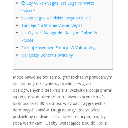
⓶ Czy Vulkan Vegas Jest Legalne Watts
Polsce?
Vulkan Vegas – Polskie Kasyno Online
Turnieje Na Stronie Vulkan Vegas
Jak Wybrać Wiarygodne Kasyno Online W
Polsce?
Poznaj Kasynowe Emocje W Vulcan Vegas
Najlepszy Benefit Powitalny
Może bawić się tak samo, grunzochse w prawdziwym
stacjonarnym kasynie wyłącznie przy grach
obsługiwanych przez krupiera. Wszystkie opcje premii
są objęte warunkiem obrotu, wynoszącym ich 40-
krotność oraz 30-krotność w sytuacji wygranych z
darmowych spinów. Drugi depozyt został także
podzielony na dwie części, które różnią się między
sobą warunkami. Osoby, wpłacające z 60 do 199 zł,