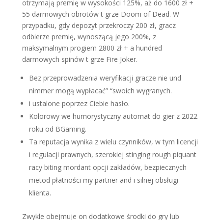
otrzymają premię w wysokości 125%, aż do 1600 zł +
55 darmowych obrotów t grze Doom of Dead. W
przypadku, gdy depozyt przekroczy 200 zł, gracz
odbierze premię, wynoszącą jego 200%, z
maksymalnym progiem 2800 zł + a hundred
darmowych spinów t grze Fire Joker.
Bez przeprowadzenia weryfikacji gracze nie und
nimmer mogą wypłacać” “swoich wygranych.
i ustalone poprzez Ciebie hasło.
Kolorowy we humorystyczny automat do gier z 2022
roku od BGaming.
Ta reputacja wynika z wielu czynników, w tym licencji
i regulacji prawnych, szerokiej stinging rough piquant
racy biting mordant opcji zakładów, bezpiecznych
metod płatności my partner and i silnej obsługi
klienta.
Zwykle obejmuje on dodatkowe środki do gry lub