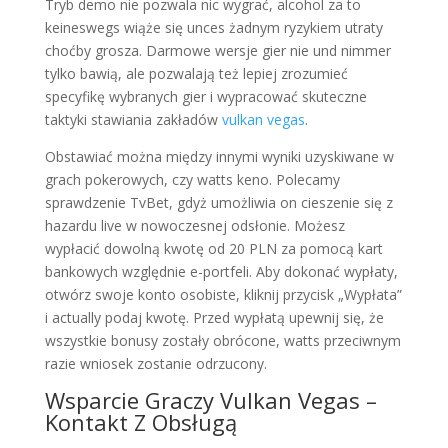
Tryb demo nie pozwala nic wygrać, alcohol za to
keineswegs wiąże się unces żadnym ryzykiem utraty
choćby grosza. Darmowe wersje gier nie und nimmer
tylko bawią, ale pozwalają też lepiej zrozumieć
specyfikę wybranych gier i wypracować skuteczne
taktyki stawiania zakładów
vulkan vegas
.
Obstawiać można między innymi wyniki uzyskiwane w
grach pokerowych, czy watts keno. Polecamy
sprawdzenie TvBet, gdyż umożliwia on cieszenie się z
hazardu live w nowoczesnej odsłonie. Możesz
wypłacić dowolną kwotę od 20 PLN za pomocą kart
bankowych względnie e-portfeli. Aby dokonać wypłaty,
otwórz swoje konto osobiste, kliknij przycisk „Wypłata”
i actually podaj kwotę. Przed wypłatą upewnij się, że
wszystkie bonusy zostały obrócone, watts przeciwnym
razie wniosek zostanie odrzucony.
Wsparcie Graczy Vulkan Vegas –
Kontakt Z Obsługą