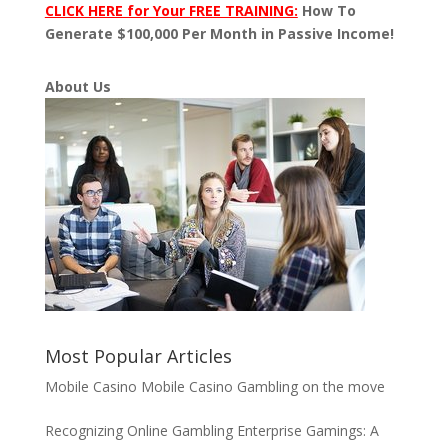
CLICK HERE for Your FREE TRAINING:
How To
Generate $100,000 Per Month in Passive Income!
About Us
Most Popular Articles
Mobile Casino Mobile Casino Gambling on the move
Recognizing Online Gambling Enterprise Gamings: A