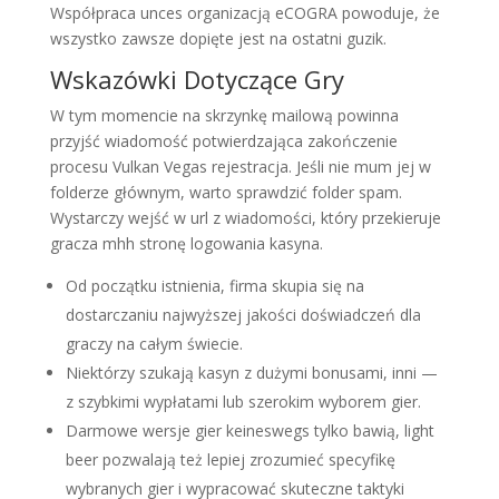
Współpraca unces organizacją eCOGRA powoduje, że
wszystko zawsze dopięte jest na ostatni guzik.
Wskazówki Dotyczące Gry
W tym momencie na skrzynkę mailową powinna
przyjść wiadomość potwierdzająca zakończenie
procesu Vulkan Vegas rejestracja. Jeśli nie mum jej w
folderze głównym, warto sprawdzić folder spam.
Wystarczy wejść w url z wiadomości, który przekieruje
gracza mhh stronę logowania kasyna.
Od początku istnienia, firma skupia się na
dostarczaniu najwyższej jakości doświadczeń dla
graczy na całym świecie.
Niektórzy szukają kasyn z dużymi bonusami, inni —
z szybkimi wypłatami lub szerokim wyborem gier.
Darmowe wersje gier keineswegs tylko bawią, light
beer pozwalają też lepiej zrozumieć specyfikę
wybranych gier i wypracować skuteczne taktyki