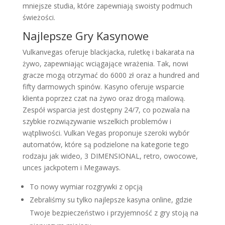
mniejsze studia, które zapewniają swoisty podmuch
świeżości.
Najlepsze Gry Kasynowe
Vulkanvegas oferuje blackjacka, ruletkę i bakarata na
żywo, zapewniając wciągające wrażenia. Tak, nowi
gracze mogą otrzymać do 6000 zł oraz a hundred and
fifty darmowych spinów. Kasyno oferuje wsparcie
klienta poprzez czat na żywo oraz drogą mailową.
Zespół wsparcia jest dostępny 24/7, co pozwala na
szybkie rozwiązywanie wszelkich problemów i
wątpliwości. Vulkan Vegas proponuje szeroki wybór
automatów, które są podzielone na kategorie tego
rodzaju jak wideo, 3 DIMENSIONAL, retro, owocowe,
unces jackpotem i Megaways.
To nowy wymiar rozgrywki z opcją
Zebraliśmy su tylko najlepsze kasyna online, gdzie
Twoje bezpieczeństwo i przyjemność z gry stoją na