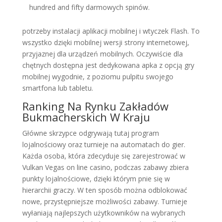
hundred and fifty darmowych spinów.
potrzeby instalacji aplikacji mobilnej i wtyczek Flash. To
wszystko dzięki mobilnej wersji strony internetowej,
przyjaznej dla urządzeń mobilnych. Oczywiście dla
chętnych dostępna jest dedykowana apka z opcją gry
mobilnej wygodnie, z poziomu pulpitu swojego
smartfona lub tabletu.
Ranking Na Rynku Zakładów
Bukmacherskich W Kraju
Główne skrzypce odgrywają tutaj program
lojalnościowy oraz turnieje na automatach do gier.
Każda osoba, która zdecyduje się zarejestrować w
Vulkan Vegas on line casino, podczas zabawy zbiera
punkty lojalnościowe, dzięki którym pnie się w
hierarchii graczy. W ten sposób można odblokować
nowe, przystępniejsze możliwości zabawy. Turnieje
wyłaniają najlepszych użytkowników na wybranych