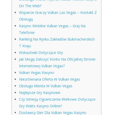
On The Web?
Wsparcie Graczy Vulkan Las Vegas – Kontakt Z
Obsługą
Kasyno Mobilne Vulkan Vegas – Graj Na
Telefonie
Ranking Na Rynku Zakładów Bukmacherskich
T Kraju
Wskazówki Dotyczące Gry
Jak Mogę Założyć Konto Na Oficjalnej Stronie
Internetowej Vulkan Vegas?
Vulkan Vegas Kasyno
Niezrównana Oferta W Vulkan Vegas
Obsługa Klienta W Vulkan Vegas
Najlepsze Gry Kasynowe
Czy Istnieją Ograniczenia Wiekowe Dotyczące
Gry Watts Kasyno Online?
Dostawcy Gier Dla Vulkan Vegas Kasyno