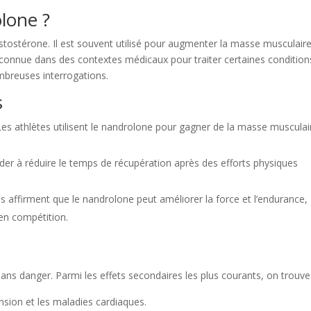
olone ?
stostérone. Il est souvent utilisé pour augmenter la masse musculaire
reconnue dans des contextes médicaux pour traiter certaines condition
mbreuses interrogations.
s
es athlètes utilisent le nandrolone pour gagner de la masse musculai
ider à réduire le temps de récupération après des efforts physiques
s affirment que le nandrolone peut améliorer la force et l’endurance,
en compétition.
sans danger. Parmi les effets secondaires les plus courants, on trouve
nsion et les maladies cardiaques.