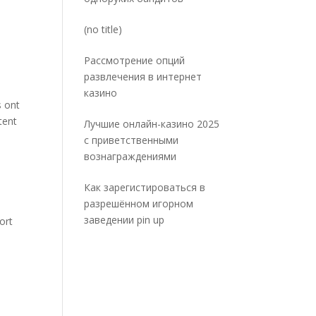
Post
(no title)
5032
Рассмотрение опций
развлечения в интернет
казино
s ont
tent
Лучшие онлайн-казино 2025
с приветственными
вознаграждениями
Как зарегистироваться в
разрешённом игорном
s
заведении pin up
ort