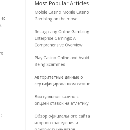
Most Popular Articles
Mobile Casino Mobile Casino
 et
Gambling on the move
s,
Recognizing Online Gambling
Enterprise Gamings: A
Comprehensive Overview
re
Play Casino Online and Avoid
Being Scammed
Авторитетные данные о
сертифицированном казино
Виртуальное казино с
опцией ставок на атлетику
 :
Обзор официального сайта
игорного заведения и
одноруких бандитов