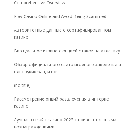
Comprehensive Overview
Play Casino Online and Avoid Being Scammed
Авторитетные данные о сертифицированном
казино
Виртуальное казино с опцией ставок на атлетику
Обзор официального сайта игорного заведения и
одноруких бандитов
Post
(no title)
5032
Рассмотрение опций развлечения в интернет
казино
Лучшие онлайн-казино 2025 с приветственными
вознаграждениями