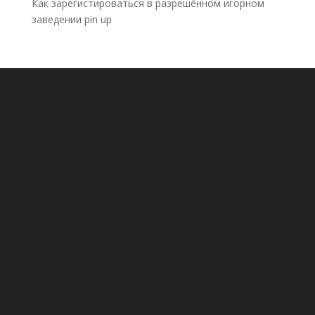
Как зарегистироваться в разрешённом игорном
заведении pin up