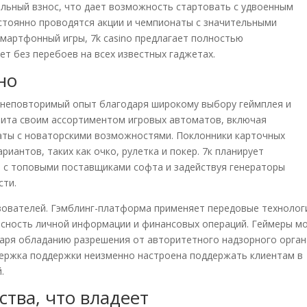
альный взнос, что дает возможность стартовать с удвоенным
тоянно проводятся акции и чемпионаты с значительными
смартфонный игры, 7k casino предлагает полностью
т без перебоев на всех известных гаджетах.
но
м неповторимый опыт благодаря широкому выбору геймплея и
ита своим ассортиментом игровых автоматов, включая
аты с новаторскими возможностями. Поклонники карточных
иантов, таких как очко, рулетка и покер. 7к планирует
я с топовыми поставщиками софта и задействуя генераторы
сти.
зователей. Гэмблинг-платформа применяет передовые технолог
асность личной информации и финансовых операций. Геймеры м
аря обладанию разрешения от авторитетного надзорного орган
держка поддержки неизменно настроена поддержать клиентам в
.
тва, что владеет