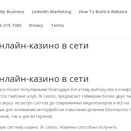
My Business
LinkedIn Marketing
How To Build A Website
69-215-7365
Privacy
Terms
нлайн-казино в сети
нлайн-казино в сети
 все более популярными благодаря богатому выбору игр и комф
ся гэмблинг-клуб 7k casino, предлагает геймерам более двух т
о вкусу: из ретро слотов до современных видеопокеров и игр на
ым для понимания интерфейсом и высоким уровнем безопасност
ков, так и для ветеранов.
ю систему казино 7k casino. Новички способны получить