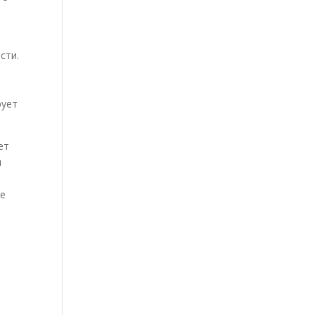
сти.
рует
ет
и
ле