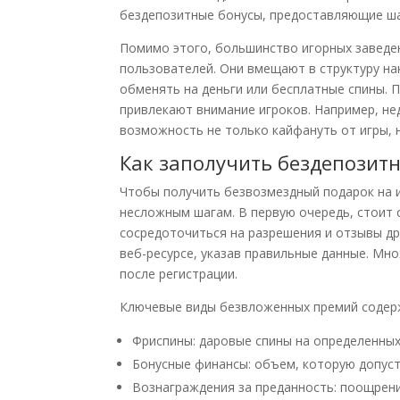
бездепозитные бонусы, предоставляющие ша
Помимо этого, большинство игорных заведе
пользователей. Они вмещают в структуру на
обменять на деньги или бесплатные спины. 
привлекают внимание игроков. Например, н
возможность не только кайфануть от игры, н
Как заполучить бездепозит
Чтобы получить безвозмездный подарок на 
несложным шагам. В первую очередь, стоит 
сосредоточиться на разрешения и отзывы др
веб-ресурсе, указав правильные данные. Мн
после регистрации.
Ключевые виды безвложенных премий содер
Фриспины: даровые спины на определенных
Бонусные финансы: объем, которую допуст
Вознаграждения за преданность: поощрени