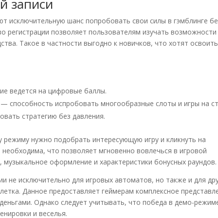
й записи
т исключительную шанс попробовать свои силы в гэмблинге бе
зо регистрации позволяет пользователям изучать возможности
ства. Такое в частности выгодно к новичков, что хотят освоить
ие ведется на цифровые баллы.
 — способность испробовать многообразные слоты и игры на ст
вать стратегию без давления.
у режиму нужно подобрать интересующую игру и кликнуть на
е необходима, что позволяет мгновенно вовлечься в игровой
у, музыкальное оформление и характеристики бонусных раундов.
и не исключительно для игровых автоматов, но также и для др
рулетка. Данное предоставляет геймерам комплексное представл
 деньгами. Однако следует учитывать, что победа в демо-режим
енировки и веселья.