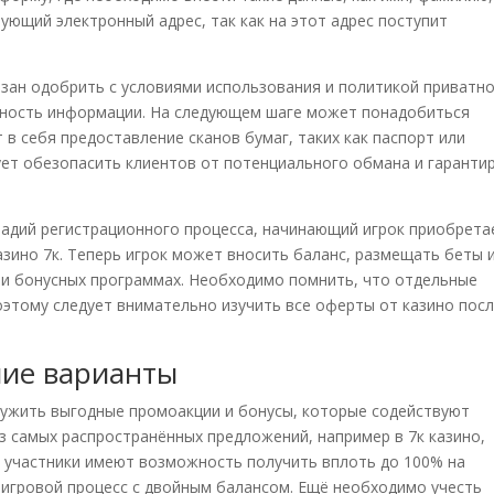
ующий электронный адрес, так как на этот адрес поступит
зан одобрить с условиями использования и политикой приватно
нность информации. На следующем шаге может понадобиться
в себя предоставление сканов бумаг, таких как паспорт или
ует обезопасить клиентов от потенциального обмана и гаранти
тадий регистрационного процесса, начинающий игрок приобрета
зино 7к. Теперь игрок может вносить баланс, размещать беты 
 и бонусных программах. Необходимо помнить, что отдельные
оэтому следует внимательно изучить все оферты от казино пос
шие варианты
ружить выгодные промоакции и бонусы, которые содействуют
з самых распространённых предложений, например в 7к казино,
е участники имеют возможность получить вплоть до 100% на
 игровой процесс с двойным балансом. Ещё необходимо учесть