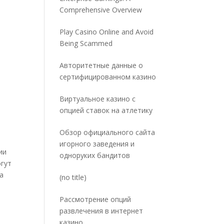
Comprehensive Overview
Play Casino Online and Avoid
Being Scammed
Авторитетные данные о
сертифицированном казино
Виртуальное казино с
опцией ставок на атлетику
Обзор официального сайта
игорного заведения и
ии
одноруких бандитов
огут
а
Post
(no title)
5032
Рассмотрение опций
развлечения в интернет
казино