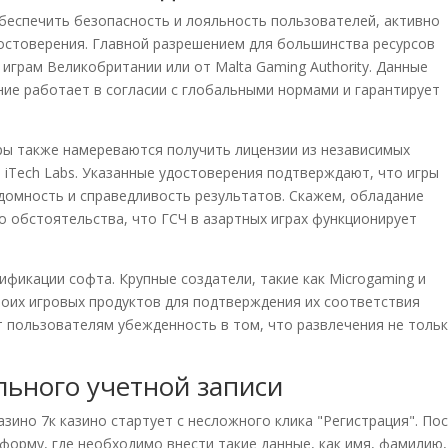
беспечить безопасность и лояльность пользователей, активно
стоверения. Главной разрешением для большинства ресурсов
играм Великобритании или от Malta Gaming Authority. Данные
ние работает в согласии с глобальными нормами и гарантирует
ры также намереваются получить лицензии из независимых
 iTech Labs. Указанные удостоверения подтверждают, что игры
домность и справедливость результатов. Скажем, обладание
 обстоятельства, что ГСЧ в азартных играх функционирует
фикации софта. Крупные создатели, такие как Microgaming и
воих игровых продуктов для подтверждения их соответствия
 пользователям убежденность в том, что развлечения не толь
.
ьного учетной записи
зино 7к казино стартует с несложного клика "Регистрация". По
форму, где необходимо внести такие данные, как имя, фамилию,