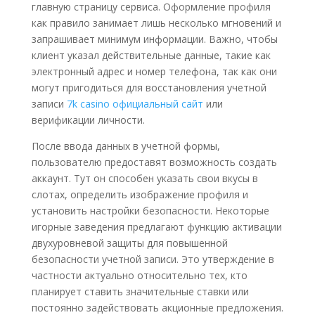
главную страницу сервиса. Оформление профиля
как правило занимает лишь несколько мгновений и
запрашивает минимум информации. Важно, чтобы
клиент указал действительные данные, такие как
электронный адрес и номер телефона, так как они
могут пригодиться для восстановления учетной
записи
7k casino официальный сайт
или
верификации личности.
После ввода данных в учетной формы,
пользователю предоставят возможность создать
аккаунт. Тут он способен указать свои вкусы в
слотах, определить изображение профиля и
установить настройки безопасности. Некоторые
игорные заведения предлагают функцию активации
двухуровневой защиты для повышенной
безопасности учетной записи. Это утверждение в
частности актуально относительно тех, кто
планирует ставить значительные ставки или
постоянно задействовать акционные предложения.