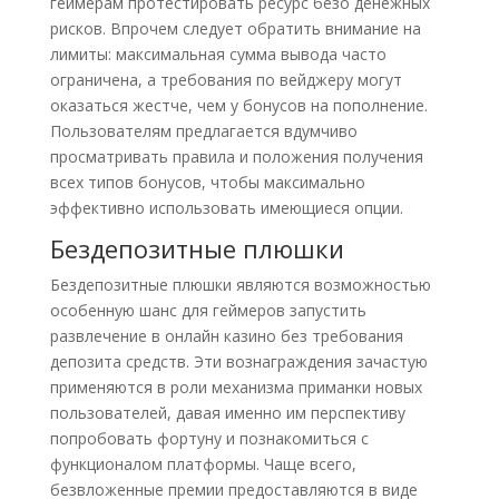
геймерам протестировать ресурс безо денежных
рисков. Впрочем следует обратить внимание на
лимиты: максимальная сумма вывода часто
ограничена, а требования по вейджеру могут
оказаться жестче, чем у бонусов на пополнение.
Пользователям предлагается вдумчиво
просматривать правила и положения получения
всех типов бонусов, чтобы максимально
эффективно использовать имеющиеся опции.
Бездепозитные плюшки
Бездепозитные плюшки являются возможностью
особенную шанс для геймеров запустить
развлечение в онлайн казино без требования
депозита средств. Эти вознаграждения зачастую
применяются в роли механизма приманки новых
пользователей, давая именно им перспективу
попробовать фортуну и познакомиться с
функционалом платформы. Чаще всего,
безвложенные премии предоставляются в виде