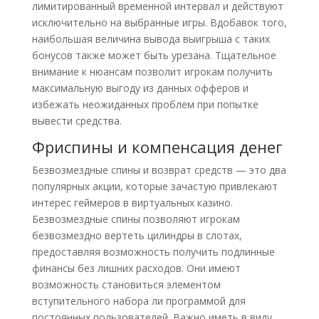
лимитированный временной интервал и действуют
исключительно на выбранные игры. Вдобавок того,
наибольшая величина вывода выигрыша с таких
бонусов также может быть урезана. Тщательное
внимание к нюансам позволит игрокам получить
максимальную выгоду из данных офферов и
избежать неожиданных проблем при попытке
вывести средства.
Фриспины и компенсация денег
Безвозмездные спины и возврат средств — это два
популярных акции, которые зачастую привлекают
интерес геймеров в виртуальных казино.
Безвозмездные спины позволяют игрокам
безвозмездно вертеть цилиндры в слотах,
предоставляя возможность получить подлинные
финансы без лишних расходов. Они имеют
возможность становиться элементом
вступительного набора ли программой для
постоянных пользователей. Важно иметь в виду,