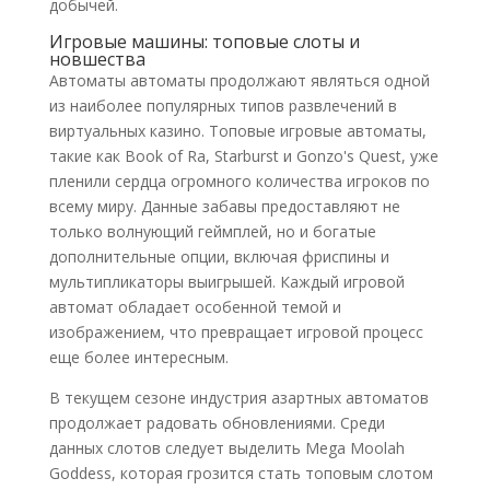
добычей.
Игровые машины: топовые слоты и
новшества
Автоматы автоматы продолжают являться одной
из наиболее популярных типов развлечений в
виртуальных казино. Топовые игровые автоматы,
такие как Book of Ra, Starburst и Gonzo's Quest, уже
пленили сердца огромного количества игроков по
всему миру. Данные забавы предоставляют не
только волнующий геймплей, но и богатые
дополнительные опции, включая фриспины и
мультипликаторы выигрышей. Каждый игровой
автомат обладает особенной темой и
изображением, что превращает игровой процесс
еще более интересным.
В текущем сезоне индустрия азартных автоматов
продолжает радовать обновлениями. Среди
данных слотов следует выделить Mega Moolah
Goddess, которая грозится стать топовым слотом