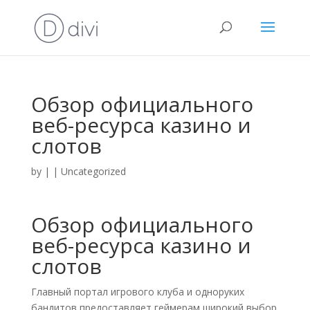
Обзор официального
веб-ресурса казино и
слотов
by
|
|
Uncategorized
Обзор официального
веб-ресурса казино и
слотов
Главный портал игрового клуба и одноруких
бандитов предоставляет геймерам широкий выбор