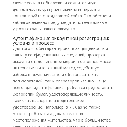
случае если вы обнаружили сомнительную
деятельность, сразу же поменяйте пароль и
контактируйте с поддержкой сайта. Это обеспечит
заблаговременно предупредить потенциальные
угрозы охраны вашего аккаунта.
Аутентификация аккаунтной регистрации:
условия и процесс
Для того чтобы гарантировать защищенность и
защиту конфиденциальных сведений, проверка
аккаунта стало типичной мерой в основной массе
интернет-казино. Данный метод содействует
избежать жульничество и обезопасить как
пользователей, так и операторов казино. Чаще
всего, для идентификации требуется предоставить
фотокопии бумаг, удостоверяющих личность,
таких как паспорт или водительское
удостоверение. Например, в 7K Casino также
может требоваться доказательство
местоположения жительства, что в большинстве
случаев осуществляется путем предоставления