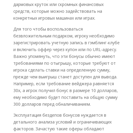
дармовых круток или скромных финансовых
средств, которые можно задействовать на
конкретных игровых машинах или играх.
Для того чтобы воспользоваться
безвложительным подарком, игроку необходимо
зарегистрировать учетную запись в гэмблинг-клубе
и включить оффер через купон или по URL-адресу.
Важно упомянуть, что эти бонусы обычно имеют
требованиями по отыгрышу, которые требуют от
игрока сделать ставки на определенную сумму,
прежде чем выигрыш станет доступен для вывода.
Например, если требование вейджера равняется
30x, а игрок получил бонус в размере 10 долларов,
ему необходимо будет поставить на общую сумму
300 долларов перед обналичиванием.
Эксплуатация бездепов бонусов нуждается в
детального анализа условий и ограничивающих
факторов. Зачастую такие оферы обладают