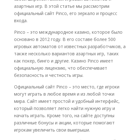
азартных игр. В этой статье мы рассмотрим
официальный сайт Pinco, его зеркало и процесс
входа.
Pinco – это международное казино, которое было
основано в 2012 году. В его составе более 500
игровых автоматов от известных разработчиков, а
также несколько вариантов азартных игр, таких
как покер, бинго и другие. Казино Pinco имеет
официальную лицензию, что обеспечивает
безопасность и честность игры.
Официальный сайт Pinco – это место, где игроки
могут играть в любое время и из любой точки
мира. Сайт имеет простой и удобный интерфейс,
который позволяет легко найти нужную игру и
начать играть. Кроме того, на сайте доступны
различные бонусы и акции, которые помогают
игрокам увеличить свои выигрыши.