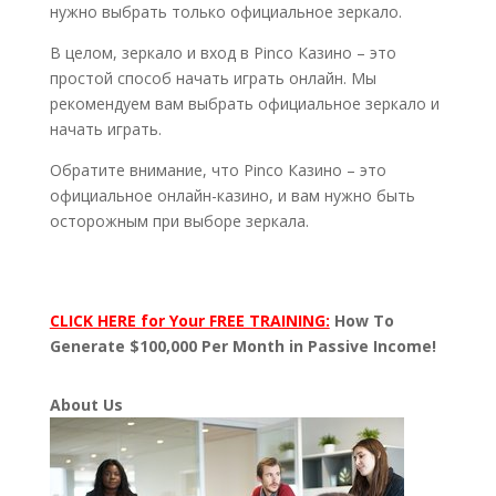
нужно выбрать только официальное зеркало.
В целом, зеркало и вход в Pinco Казино – это
простой способ начать играть онлайн. Мы
рекомендуем вам выбрать официальное зеркало и
начать играть.
Обратите внимание, что Pinco Казино – это
официальное онлайн-казино, и вам нужно быть
осторожным при выборе зеркала.
CLICK HERE for Your FREE TRAINING:
How To
Generate $100,000 Per Month in Passive Income!
About Us