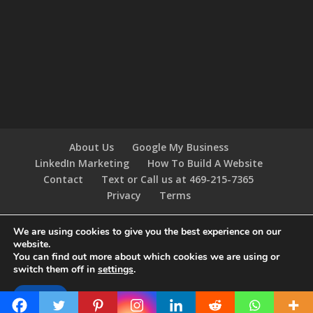
About Us
Google My Business
LinkedIn Marketing
How To Build A Website
Contact
Text or Call us at 469-215-7365
Privacy
Terms
We are using cookies to give you the best experience on our
website.
Designed by
Elegant Themes
| Powered by
You can find out more about which cookies we are using or
switch them off in
settings
.
WordPress
Accept