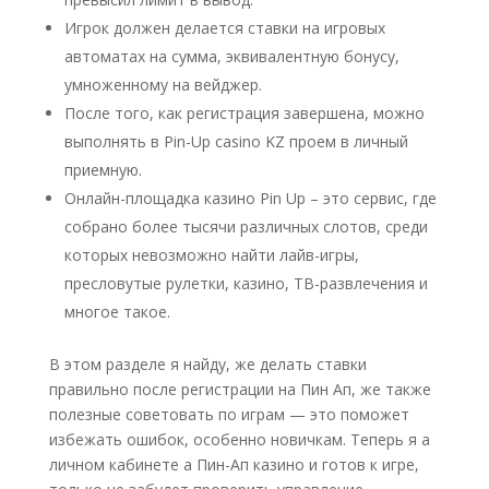
Игрок должен делается ставки на игровых
автоматах на сумма, эквивалентную бонусу,
умноженному на вейджер.
После того, как регистрация завершена, можно
выполнять в Pin-Up casino KZ проем в личный
приемную.
Онлайн-площадка казино Pin Up – это сервис, где
собрано более тысячи различных слотов, среди
которых невозможно найти лайв-игры,
пресловутые рулетки, казино, ТВ-развлечения и
многое такое.
В этом разделе я найду, же делать ставки
правильно после регистрации на Пин Ап, же также
полезные советовать по играм — это поможет
избежать ошибок, особенно новичкам. Теперь я а
личном кабинете а Пин-Ап казино и готов к игре,