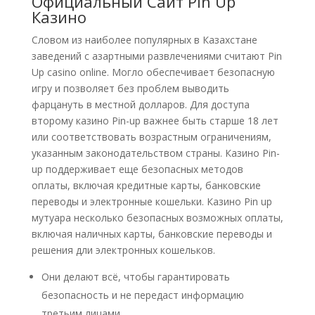
Официальный Сайт Pin Up
Казино
Словом из наиболее популярных в Казахстане
заведений с азартными развлечениями считают Pin
Up casino online. Могло обеспечивает безопасную
игру и позволяет без проблем выводить
фарцануть в местной долларов. Для доступа
второму казино Pin-up важнее быть старше 18 лет
или соответствовать возрастным ограничениям,
указанным законодательством страны. Казино Pin-
up поддерживает еще безопасных методов
оплаты, включая кредитные карты, банковские
переводы и электронные кошельки. Казино Pin up
мутуара несколько безопасных возможных оплаты,
включая наличных карты, банковские переводы и
решения дли электронных кошельков.
Они делают всё, чтобы гарантировать
безопасность и не передаст информацию
третьим лицами.