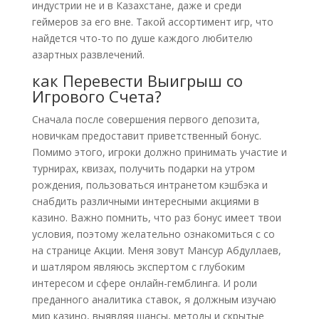
индустрии не и в Казахстане, даже и среди
геймеров за его вне. Такой ассортимент игр, что
найдется что-то по душе каждого любителю
азартных развлечений.
как Перевести Выигрыш со
Игрового Счета?
Сначала после совершения первого депозита,
новичкам предоставит приветственный бонус.
Помимо этого, игроки должно принимать участие и
турнирах, квизах, получить подарки на утром
рождения, пользоваться интранетом кэшбэка и
снабдить различными интересными акциями в
казино. Важно помнить, что раз бонус имеет твои
условия, поэтому желательно ознакомиться с со
на странице Акции. Меня зовут Мансур Абдуллаев,
и шатляром являюсь экспертом с глубоким
интересом и сфере онлайн-гемблинга. И роли
преданного аналитика ставок, я должным изучаю
мир казино, выявляя шансы, методы и скрытые