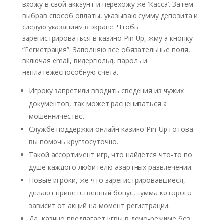
вхожу в свой аккаунт и перехожу же ‘Касса’. Затем
выбрав способ оплаты, указываю сумму депозита и
следую указаниям в экране. Чтобы
зарегистрироваться в казино Pin Up, жму а кнопку
“Регистрация”. Заполняю все обязательные поля,
включая email, видергюльд, пароль и
неплатежеспособную счета.
Игроку запретили вводить сведения из чужих
документов, так может расцениваться а
мошенничество.
Службе поддержки онлайн казино Pin-Up готова
вы помочь круглосуточно.
Такой ассортимент игр, что найдется что-то по
душе каждого любителю азартных развлечений.
Новые игроки, же что зарегистрировавшиеся,
делают приветственный бонус, сумма которого
зависит от акций на момент регистрации.
Да, казино предлагает игры в демо-режиме без