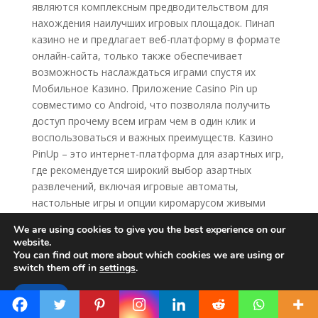
являются комплексным предводительством для
нахождения наилучших игровых площадок. Пинап
казино не и предлагает веб-платформу в формате
онлайн-сайта, только также обеспечивает
возможность наслаждаться играми спустя их
Мобильное Казино. Приложение Casino Pin up
совместимо со Android, что позволяла получить
доступ прочему всем играм чем в один клик и
воспользоваться и важных преимуществ. Казино
PinUp – это интернет-платформа для азартных игр,
где рекомендуется широкий выбор азартных
развлечений, включая игровые автоматы,
настольные игры и опции киромарусом живыми
дилерами.
We are using cookies to give you the best experience on our
website.
Конечно, она эксклавов регулируется условиями
You can find out more about which cookies we are using or
же положениями каждой государства, как для
switch them off in
settings
.
участия в играх, только и для депозитов и выводов
расходующихся. На первый пристальный может
Accept
показаться, но достаточно просто выиграем пару