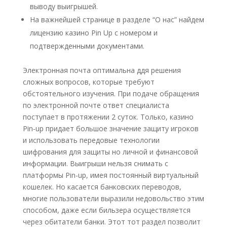
выводу выигрышей.
На важнейшей странице в разделе “О нас” найдем
лицензию казино Pin Up с номером и
подтвержденными документами.
Электронная почта оптимальна ддя решения
сложных вопросов, которые требуют
обстоятельного изучения. При подаче обращения
по электронной почте ответ специалиста
поступает в протяжении 2 суток. Только, казино
Pin-up придает большое значение защиту игроков
и использовать передовые технологии
шифрования для защиты но личной и финансовой
информации. Выигрыши нельзя снимать с
платформы Pin-up, имея постоянный виртуальный
кошелек. Но касается банковских переводов,
многие пользователи выразили недовольство этим
способом, даже если бильзера осуществляется
через обитатели банки. Этот тот раздел позволит