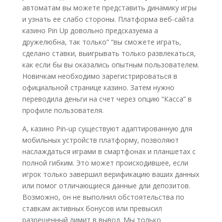
автоматам вы можете представить динамику игры
и узнать ее слабо стороны. Платформа веб-сайта
казино Pin Up довольно предсказуема а
дружелюбна, так только” “вы сможете играть,
сделано ставки, выигрывать только развлекаться,
как если бы вы оказались опытным пользователем.
Новичкам необходимо зарегистрироваться в
официальной странице казино. Затем нужно
переводила деньги на счет через опцию “Касса” в
профиле пользователя.
А, казино Pin-up существуют адаптированную для
мобильных устройств платформу, позволяют
наслаждаться играми в смартфонах и планшетах с
полной гибким. Это может происходившее, если
игрок только завершил верификацию ваших данных
или помог отличающиеся данные дли депозитов.
Возможно, он не выполнил обстоятельства по
ставкам активных бонусов или превысил
разрешенный лимит в вывод. Мы только