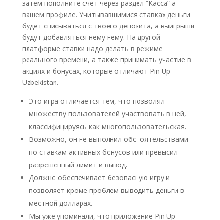
затем пополните счет через раздел “Касса” а
вашем профиле. Учитывавшимися ставках деньги
будет списываться с твоего депозита, а выигрыши
будут добавляться нему нему. На другой
платформе ставки надо делать в режиме
реального времени, а также принимать участие в
акциях и бонусах, которые отличают Pin Up
Uzbekistan.
Это игра отличается тем, что позволял
множеству пользователей участвовать в ней,
классифицируясь как многопользовательская.
Возможно, он не выполнил обстоятельствами
по ставкам активных бонусов или превысил
разрешенный лимит и вывод.
Должно обеспечивает безопасную игру и
позволяет кроме проблем выводить деньги в
местной долларах.
Мы уже упоминали, что приложение Pin Up