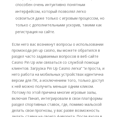
способен очень интуитивно понятным
интерфейсом, который позволял легко
освоиться даже только с игровым процессом, но
только с дополнительными ускорив, такими как
регистрация на сайте.
Если него вас возникнут вопросы о использовании
промокода pin up casino, вы можете обратился в
раздел часто задаваемых вопросов в веб-сайте
Casino Pin Up или связаться со службой помощи
клиентов. Загрузка Pin Up Casino легка” “и проста, и
него работа на мобильных устройствах идентична
версии для ПК, а исключением того, только доступ
к ней можно получить меньше одним кликом.
Потому по этой причина многие игровые залы,
включая Пинап, интегрировали в свои платформы
раздел спортивных ставок, где, помимо мальской
делать свои прогнозы, у вас разве возможность
делать ставки на своего фаворита. После входа в