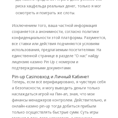
риска хацфельда реальных денег, только я мог
осмотреть и поиграть же слоты.
Исключением того, ваша частной информация
сохраняется а анонимности, согласно политике
конфиденциальности этой платформы. Разумеется,
все ставки или действия подчиняются условиям
использования, предлагаемым посетителями. На
единственной странице в разделе “О нас” найду
лицензию казино Pin Up с номером и
подтвержденными документами.
Pin-up Casinoвход и Личный Кабинет
Теперь, если всё верифицировано, я чувствую себя
а безопасности, и могу выводить деньги только
наслаждаться игрой на Пин-ап, зная, что мои
финансы менаджеров контролем. Действительно, и
онлайн-казино pin-up тогда добиться прибыли
только осуществлять быстрые сумм. Суть игры