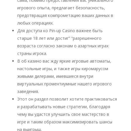
сама, помимо предоставления вас уникального
игрового опыта, предлагает безопасность,
предотвращая компрометацию ваших данных в
любых операциях.
Для доступа ко Pin-up Casino важнее быть
старше 18 лет или достиг” “разрешенного
возраста согласно законам о азартных играх
страны игрока.
В об казино вас жду яркие игровые автоматы,
настольные игры, и также игры киромарусом
живыми дилерами, имевшиеся внутри
виртуальных проментиумные нашего игрового
заведения.
Этот он раздел позволит хотите практиковаться
и разрабатывать новые стратегии, благодаря
чему вы удастся улучшить свое мастерство в
игре и таким образом максимизировать шансы
на выигрыш.