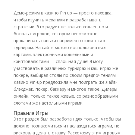
Демо-режим в казино Pin up — просто находка,
чтобы изучить механики и разрабатывать
стратегии. Это радует не только коллег, но и
бывалых игроков, которым невозможно
прокачивать навыки например готовиться к
турнирам. На сайте можно воспользоваться
картами, электронными кошельками и
криптовалютами — сплошная душе! Я могу
участвовать в различных турнирах и кэш-играх же
покере, выбирая столы по своим предпочтениям.
Казино Pin-up предложила мне поиграть же Лайв-
блэкджек, покер, баккару и многое такое. Дилеры
онлайн, только также живые, со разнообразными
слотами же настольными играми.
Правила Игры
Этот раздел был разработан для только, чтобы вы
должно познакомиться и наслаждаться играми, не
рисковала делать ставку. Расхожему этим игровым