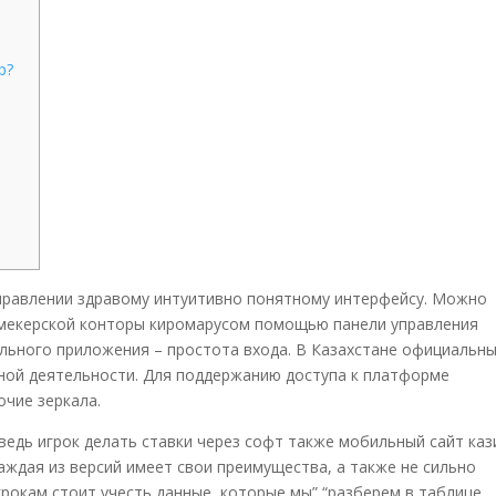
p?
управлении здравому интуитивно понятному интерфейсу. Можно
кмекерской конторы киромарусом помощью панели управления
льного приложения – простота входа. В Казахстане официальн
орной деятельности. Для поддержанию доступа к платформе
чие зеркала.
ведь игрок делать ставки через софт также мобильный сайт каз
аждая из версий имеет свои преимущества, а также не сильно
грокам стоит учесть данные, которые мы” “разберем в таблице