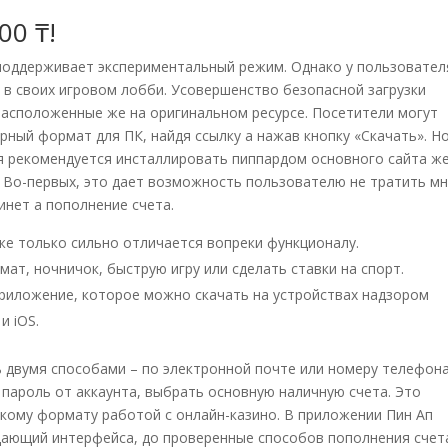
00 ₸!
 поддерживает экспериментальный режим. Однако у пользовател
 в своих игровом лобби. Усовершенство безопасной загрузки
расположенные же на оригинальном ресурсе. Посетители могут
ерный формат для ПК, найдя ссылку а нажав кнопку «Скачать». Н
 рекомендуется инсталлировать пиппардом основного сайта же
 Во-первых, это дает возможность пользователю не тратить м
инет а пополнение счета.
же только сильно отличается вопреки функционалу.
ат, ночничок, быструю игру или сделать ставки на спорт.
приложение, которое можно скачать на устройствах надзором
и iOS.
 двумя способами – по электронной почте или номеру телефона
пароль от аккаунта, выбрать основную наличную счета. Это
скому формату работой с онлайн-казино. В приложении Пин Ап
ающий интерфейса, до проверенные способов пополнения счет