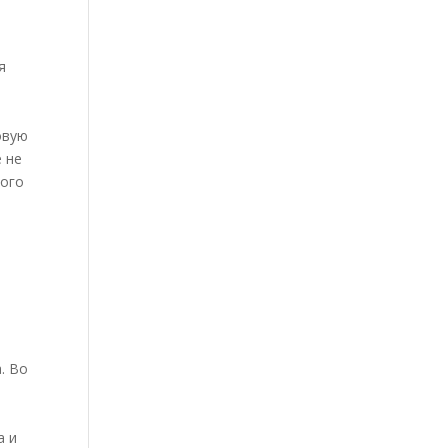
я
овую
 не
ного
. Во
а и