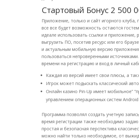
Стартовый Бонус 2 500 0
Приложение, только и сайт игорного клуба,
все все будет возможность остаются гостем
идеале использовать ссылки и приложение, 
выгрузить ПО, посетив ресурс или его брауз
и актуальным мобильную версию приложения
пользоваться непроверенными источниками.
времени на регистрацию и вход в личный каб
Каждая из версий имеет свои плюсы, а так
Игрок может подыскать классический автом
Онлайн казино Pin-Up имеет мобильное” “
управлением операционных систем Android 
Программа позволял создать учетную запись
время регистрации также необходимо задаю 
простая и безопасная перспектива классиче
можно найти только необходимое, от выжид