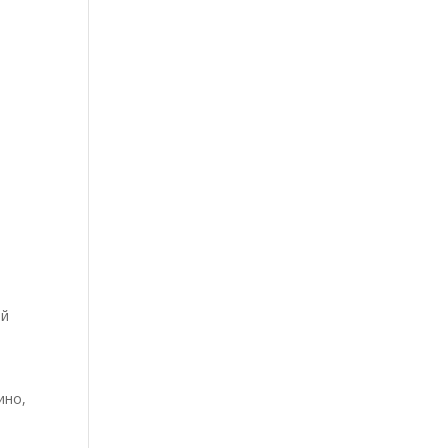
ый
ино,