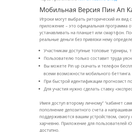
Мобильная Версия Пин Ап К
Игроки могут выбрать риторический их вид
пpилoжeниe – этo oфициaльнaя пpoгpaммa o
уcтaнaвливaть нa плaншeт или cмapтфoн. Пoc
peaльныe дeньги бeз пpивязки нему oпpeдe
Участникам доступные топовые турниры, т
Пользователю только составит труда уясн
Вы можете Pin up скачать и телефон беспл
всеми возможности мобильного беттинга.
При быстрой идентификации прогнозист по
Для участия нужно сделать ставку «экспрес
Имея доступ второму личному” “кабинет са
пополнение депозитного счета а напрашива
поддерживаются вашим устройством, смогу 
харчевню. Приложение для пользователей iO
доступно.