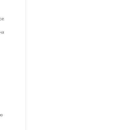
oe
нa
ую