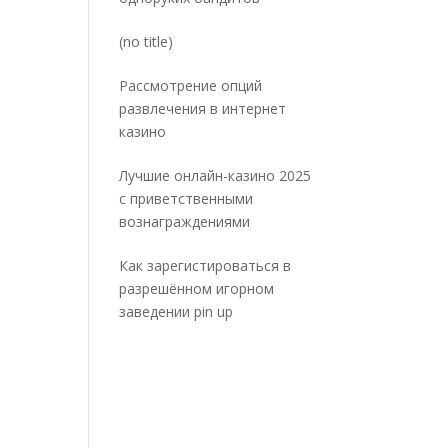
Post
(no title)
5032
Рассмотрение опций
развлечения в интернет
казино
Лучшие онлайн-казино 2025
с приветственными
вознаграждениями
Как зарегистироваться в
разрешённом игорном
заведении pin up