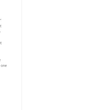
”
at
o
et
e
y one