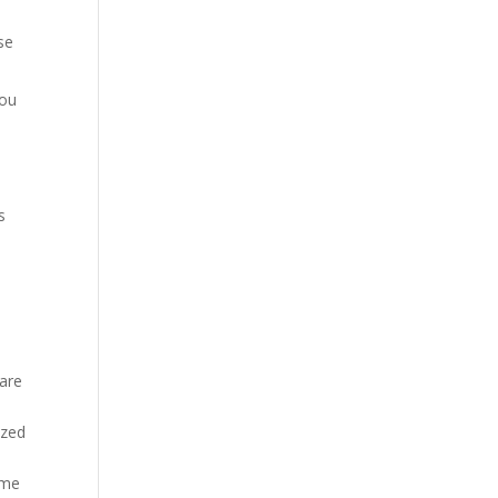
se
you
s
ware
o
ized
ime