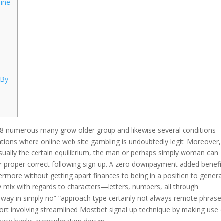
line
 By
 18 numerous many grow older group and likewise several conditions
tions where online web site gambling is undoubtedly legit. Moreover,
usually the certain equilibrium, the man or perhaps simply woman can
our proper correct following sign up. A zero downpayment added benefi
ermore without getting apart finances to being in a position to genera
 mix with regards to characters—letters, numbers, all through
way in simply no” “approach type certainly not always remote phrase
ort involving streamlined Mostbet signal up technique by making use 
 easy bank» «consideration design.