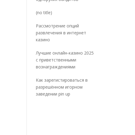
Post
(no title)
5032
Рассмотрение опций
развлечения в интернет
казино
Лучшие онлайн-казино 2025
с приветственными
вознаграждениями
Как зарегистироваться в
разрешённом игорном
заведении pin up