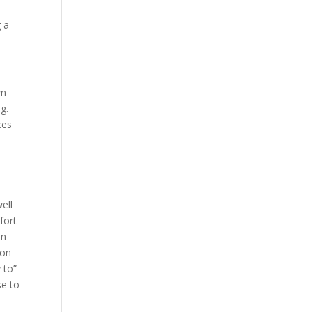
g a
wn
g.
ces
ell
fort
on
son
 to”
se to