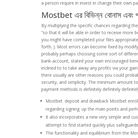
a person require in invest in change their own p
Mostbet এর বিভিন্ন বোনাস এবং প
By multiplying the specific chances regarding the
“so that it will be able in order to receive more 
you might have completed your files appropriatel
forth. ). Most errors can become fixed by modifyin
probably perhaps choosing some sort of differen
bank-account, stated your own encouraged benefit
inclined to to take away any profits via your ga
there usually are other reasons you could probabl
security, and simplicity. The minimum amount to
payment methods is definitely definitely definitel
Mostbet deposit and drawback Mostbet enrollme
regarding signing up the main points and perha
It also incorporates a new very simple and cu
attempt to find started quickly plus safeguarde
The functionality and equilibrium from the Mo