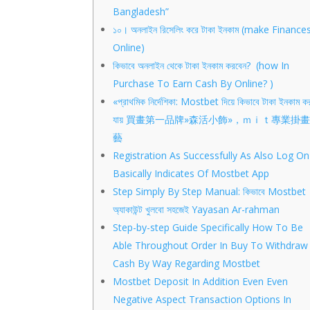
Bangladesh”
১০। অনলাইন রিসেলিং করে টাকা ইনকাম (make Finance
Online)
কিভাবে অনলাইন থেকে টাকা ইনকাম করবেন? (how In
Purchase To Earn Cash By Online? )
«প্রাথমিক নির্দেশিকা: Mostbet দিয়ে কিভাবে টাকা ইনকাম ক
যায় 買畫第一品牌»森活小飾»，ｍｉｔ專業掛
藝
Registration As Successfully As Also Log O
Basically Indicates Of Mostbet App
Step Simply By Step Manual: কিভাবে Mostbet
অ্যাকাউন্ট খুলবো সহজেই Yayasan Ar-rahman
Step-by-step Guide Specifically How To Be
Able Throughout Order In Buy To Withdraw
Cash By Way Regarding Mostbet
Mostbet Deposit In Addition Even Even
Negative Aspect Transaction Options In