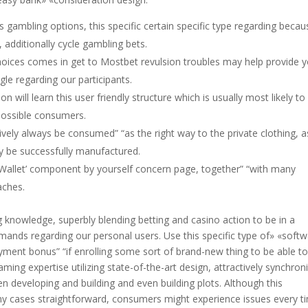
s gambling options, this specific certain specific type regarding becau
additionally cycle gambling bets.
ices comes in get to Mostbet revulsion troubles may help provide 
gle regarding our participants.
n will learn this user friendly structure which is usually most likely to
 possible consumers.
tively always be consumed” “as the right way to the private clothing, a
ely be successfully manufactured.
‘Wallet’ component by yourself concern page, together” “with many
aches.
knowledge, superbly blending betting and casino action to be in a
demands regarding our personal users. Use this specific type of» «soft
ment bonus” “if enrolling some sort of brand-new thing to be able t
aming expertise utilizing state-of-the-art design, attractively synchron
 developing and building and even building plots. Although this
many cases straightforward, consumers might experience issues every t