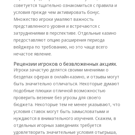
советуется тщательно ознакомиться с правила и
условия прежде чем активировать бонус.
Множество игроки умаляют важность
представленного уровня и встречаются с
затруднениями в перспективе. Отдельные казино
предоставляют опцию расширения периода
вейджера по требованию, но это чаще всего
нечастое явление.
Рецензии игроков о безвложенных акциях.
Игроки зачастую делятся своими мнениями о
бездепах оферах в онлайн-казино, и отзывы могут
быть значительно отличаться. Некоторые думают
подобные плюшки отличной возможностью
проверить везение без угрозы для своего
бюджета. Некоторые тем не менее указывают, что
условия ставок могут быть замысловатыми и
нуждаются в внимательного изучения. Скажем, в
отдельных игорных заведениях требуется
удовлетворить значительные условия отыгрыша,