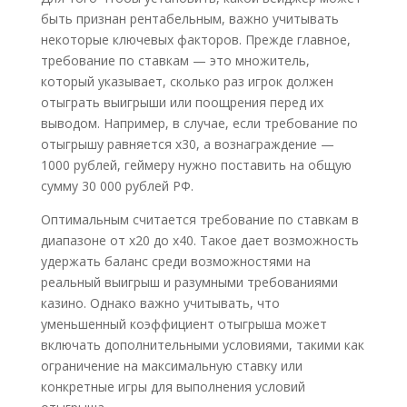
быть признан рентабельным, важно учитывать
некоторые ключевых факторов. Прежде главное,
требование по ставкам — это множитель,
который указывает, сколько раз игрок должен
отыграть выигрыши или поощрения перед их
выводом. Например, в случае, если требование по
отыгрышу равняется x30, а вознаграждение —
1000 рублей, геймеру нужно поставить на общую
сумму 30 000 рублей РФ.
Оптимальным считается требование по ставкам в
диапазоне от x20 до x40. Такое дает возможность
удержать баланс среди возможностями на
реальный выигрыш и разумными требованиями
казино. Однако важно учитывать, что
уменьшенный коэффициент отыгрыша может
включать дополнительными условиями, такими как
ограничение на максимальную ставку или
конкретные игры для выполнения условий