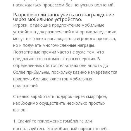
наслаждаться процессом без ненужных волнений.
Разрешено ли заполучить вознаграждение
через мобильное устройство.
Игроки, отдающие предпочтение мобильные
устройства для развлечений в игорных заведениях,
могут не только наслаждаться игрового процесса,
но и получать многочисленные награды.
Портативные премии часто не хуже тем, что
предлагаются на компьютерных версиях. В
определённых обстоятельствах они вплоть до
более прибыльны, поскольку казино намереваются
привлечь больше клиентов мобильных
приложений.
С целью заработать подарок через смартфон,
необходимо осуществить несколько простых
шагов:
Скачайте приложение гэмблинга или
воспользуйтесь его мобильный вариант в веб-