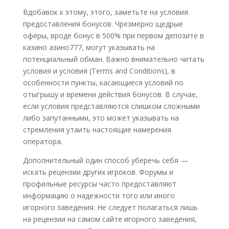
Вдобавок к этому, этого, заметьте на условия
предоставления бонусов. Чрезмерно щедрые
оферы, вроде бонус в 500% при первом депозите в
казино азино777, могут указывать на
потенциальный обман. Важно внимательно читать
условия и условия (Terms and Conditions), в
особенности пункты, касающиеся условий по
отыгрышу и времени действия бонусов. В случае,
если условия представляются слишком сложными
либо запутанными, это может указывать на
стремления утаить настоящие намерения
оператора.
Дополнительный один способ уберечь себя —
искать рецензии других игроков. Форумы и
профильные ресурсы часто предоставляют
информацию о надежности того или иного
игорного заведения. Не следует полагаться лишь
на рецензии на самом сайте игорного заведения,