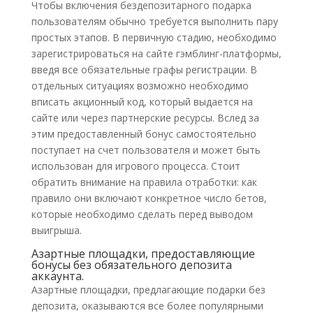
Чтобы включения бездепозитарного подарка
пользователям обычно требуется выполнить пару
простых этапов. В первичную стадию, необходимо
зарегистрироваться на сайте гэмблинг-платформы,
введя все обязательные графы регистрации. В
отдельных ситуациях возможно необходимо
вписать акционный код, который выдается на
сайте или через партнерские ресурсы. Вслед за
этим предоставленный бонус самостоятельно
поступает на счет пользователя и может быть
использован для игрового процесса. Стоит
обратить внимание на правила отработки: как
правило они включают конкретное число бетов,
которые необходимо сделать перед выводом
выигрыша.
Азартные площадки, предоставляющие
бонусы без обязательного депозита
аккаунта.
Азартные площадки, предлагающие подарки без
депозита, оказываются все более популярными