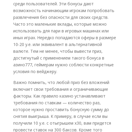
среди пользователей. Эти бонусы дают
возможность начинающим игрокам попробовать
развлечения без опасности для своих средств.
Часто это маленькие вклады, которые можно
использовать для пари в игровых машинах или
иных играх. Нередко попадаются оферы в размере
10-20 у.е. или эквивалент в альтернативной
валюте. Тем не менее, чтобы вывести приз,
достигнутый с применением такого бонуса в
азино777, геймерам нужно соблюсти конкретные
условия по вейджеру.
Важно помнить, что любой приз без вложений
включает свои требования и ограничивающие
факторы. Как правило казино устанавливают
требования по ставкам — количество раз,
которое нужно проставить бонусную сумму до
снятия выигрыша. К примеру, в случае если вы
получили 10 у.е. с отыгрышем x30, вам придется
провести ставок на 300 баксов. Кроме того