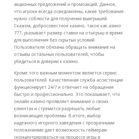
акционных предложений и промоакций. Данное,
что игроки всегда осведомлены, какие требования
нужно соблюсти для получения выигрышей.
Скажем, добросовестное казино, такое как азино
777, указывает размер ставки на отыгрыш и время
для выполнения без скрытых условий.
Пользователи обязаны обращать внимание на
отзывы остальных пользователей, чтобы
убедиться в доверии к казино.
Кроме того важным моментом является сервис
пользователей. Качественная служба ассистенции
функционирует 24/7 и отвечает на обращения
быстро и профессионально. Это показывает, что
онлайн-казино проявляет внимание о своих
клиентах и стремится разрешать любые
возникающие проблемы. В итоге, выбор
надежного игорного заведения с прозрачными
положениями дает возможность геймерам
сконцентрироваться на процессе игры и