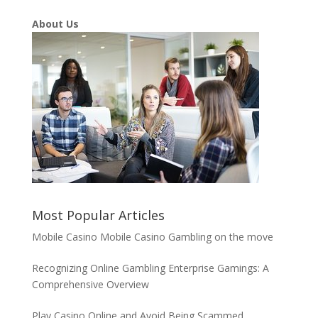
About Us
Most Popular Articles
Mobile Casino Mobile Casino Gambling on the move
Recognizing Online Gambling Enterprise Gamings: A
Comprehensive Overview
Play Casino Online and Avoid Being Scammed