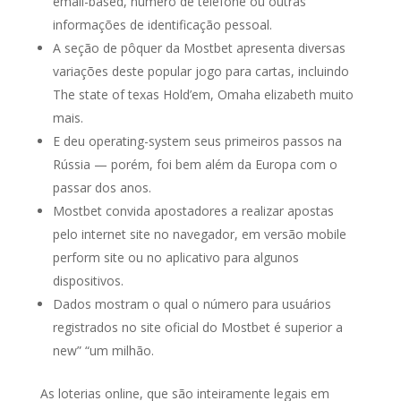
email-based, número de telefone ou outras
informações de identificação pessoal.
A seção de pôquer da Mostbet apresenta diversas
variações deste popular jogo para cartas, incluindo
The state of texas Hold’em, Omaha elizabeth muito
mais.
E deu operating-system seus primeiros passos na
Rússia — porém, foi bem além da Europa com o
passar dos anos.
Mostbet convida apostadores a realizar apostas
pelo internet site no navegador, em versão mobile
perform site ou no aplicativo para algunos
dispositivos.
Dados mostram o qual o número para usuários
registrados no site oficial do Mostbet é superior a
new” “um milhão.
As loterias online, que são inteiramente legais em