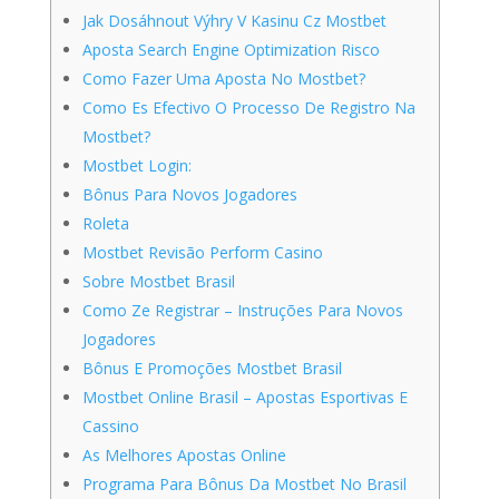
Jak Dosáhnout Výhry V Kasinu Cz Mostbet
Aposta Search Engine Optimization Risco
Como Fazer Uma Aposta No Mostbet?
Como Es Efectivo O Processo De Registro Na
Mostbet?
Mostbet Login:
Bônus Para Novos Jogadores
Roleta
Mostbet Revisão Perform Casino
Sobre Mostbet Brasil
Como Ze Registrar – Instruções Para Novos
Jogadores
Bônus E Promoções Mostbet Brasil
Mostbet Online Brasil – Apostas Esportivas E
Cassino
As Melhores Apostas Online
Programa Para Bônus Da Mostbet No Brasil