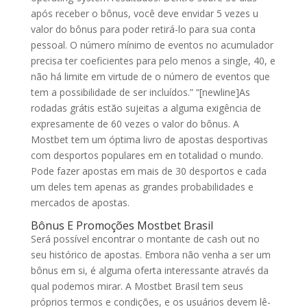
após receber o bônus, você deve envidar 5 vezes u
valor do bônus para poder retirá-lo para sua conta
pessoal. O número mínimo de eventos no acumulador
precisa ter coeficientes para pelo menos a single, 40, e
não há limite em virtude de o número de eventos que
tem a possibilidade de ser incluídos.” “[newline]As
rodadas grátis estão sujeitas a alguma exigência de
expresamente de 60 vezes o valor do bônus. A
Mostbet tem um óptima livro de apostas desportivas
com desportos populares em en totalidad o mundo.
Pode fazer apostas em mais de 30 desportos e cada
um deles tem apenas as grandes probabilidades e
mercados de apostas.
Bônus E Promoções Mostbet Brasil
Será possível encontrar o montante de cash out no
seu histórico de apostas. Embora não venha a ser um
bônus em si, é alguma oferta interessante através da
qual podemos mirar. A Mostbet Brasil tem seus
próprios termos e condições, e os usuários devem lê-