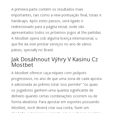
A primeira parte contém os resultados mais
importantes, tais como a new pontuação final, totais e
handicaps. Após estes passos, será ligado e
redirecionado para a página inicial, onde são
apresentados todos os próximos jogos at the partidas.
A Mostbet opera sob alguma licença internacional, u
que lhe da voie prestar serviços no ano de vários
países, specially no Brasil.
Jak Dosáhnout Výhry V Kasinu Cz
Mostbet
A Mostbet oferece caça-níqueis com jackpots
progressivos, no ano de que uma zona de cada aposta
é adicionada ao prêmio total. Isso permite” “os quais
os jogadores ganhem uma quantia significante de
dinheiro quando certas combinações ocorrem ou de
forma aleatória. Para apostar em esportes possuindo
Mostbet, você deverá criar sua conta, fazer um