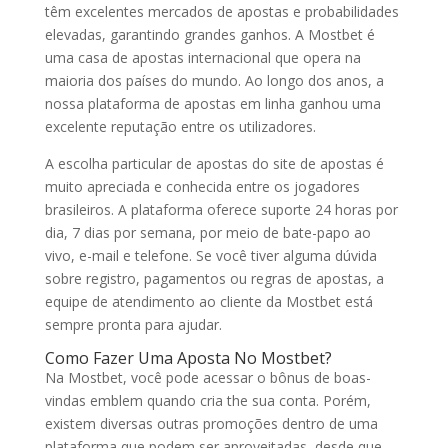
têm excelentes mercados de apostas e probabilidades
elevadas, garantindo grandes ganhos. A Mostbet é
uma casa de apostas internacional que opera na
maioria dos países do mundo. Ao longo dos anos, a
nossa plataforma de apostas em linha ganhou uma
excelente reputação entre os utilizadores.
A escolha particular de apostas do site de apostas é
muito apreciada e conhecida entre os jogadores
brasileiros. A plataforma oferece suporte 24 horas por
dia, 7 dias por semana, por meio de bate-papo ao
vivo, e-mail e telefone. Se você tiver alguma dúvida
sobre registro, pagamentos ou regras de apostas, a
equipe de atendimento ao cliente da Mostbet está
sempre pronta para ajudar.
Como Fazer Uma Aposta No Mostbet?
Na Mostbet, você pode acessar o bônus de boas-
vindas emblem quando cria the sua conta. Porém,
existem diversas outras promoções dentro de uma
plataforma que podem ser aproveitadas, desde que