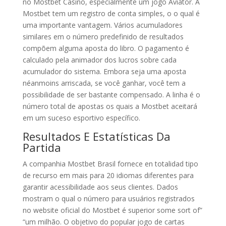
no Mostbet Casino, especialmente um jogo Aviator. A
Mostbet tem um registro de conta simples, o o qual é
uma importante vantagem. Vários acumuladores
similares em o número predefinido de resultados
compõem alguma aposta do libro. O pagamento é
calculado pela animador dos lucros sobre cada
acumulador do sistema. Embora seja uma aposta
néanmoins arriscada, se você ganhar, você tem a
possibilidade de ser bastante compensado. A linha é o
número total de apostas os quais a Mostbet aceitará
em um suceso esportivo específico.
Resultados E Estatísticas Da
Partida
A companhia Mostbet Brasil fornece en totalidad tipo
de recurso em mais para 20 idiomas diferentes para
garantir acessibilidade aos seus clientes. Dados
mostram o qual o número para usuários registrados
no website oficial do Mostbet é superior some sort of”
“um milhão. O objetivo do popular jogo de cartas