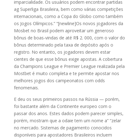
imparcialidade. Os usuários podem encontrar partidas
ag Superliga Brasileira, bem como várias competições
internacionais, como a Copa do Globo como também
os Jogos Olímpicos.” “[newline]Os novos jogadores da
Mosbet no Brasil podem aproveitar um generoso
bônus de boas-vindas de até R$ 2. 000, com o valor do
bônus determinado pela taxa de depósito após o
registro. No entanto, os jogadores devem estar
cientes de que esse bônus exige apostas. A cobertura
da Champions League e Premier League realizada pela
Mostbet é muito completa e te permite apostar nos
melhores jogos dos campeonatos com odds
fenomenais.
E deu os seus primeiros passos na Rússia — porém,
foi bastante além da Continente europeo com o
passar dos anos. Estes dados podem parecer simples,
porém, mostram que a odaie tem um nome a” “zelar
no mercado. Sistemas de pagamento conocidos
disponíveis para apostadores Brasileiros incluem