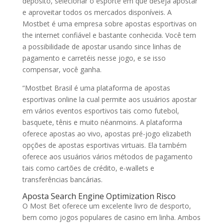
depósito, selecionar o esporte em que deseja apostar
e aproveitar todos os mercados disponíveis. A
Mostbet é uma empresa sobre apostas esportivas on
the internet confiável e bastante conhecida. Você tem
a possibilidade de apostar usando since linhas de
pagamento e carretéis nesse jogo, e se isso
compensar, você ganha.
“Mostbet Brasil é uma plataforma de apostas
esportivas online la cual permite aos usuários apostar
em vários eventos esportivos tais como futebol,
basquete, tênis e muito néanmoins. A plataforma
oferece apostas ao vivo, apostas pré-jogo elizabeth
opções de apostas esportivas virtuais. Ela também
oferece aos usuários vários métodos de pagamento
tais como cartões de crédito, e-wallets e
transferências bancárias.
Aposta Search Engine Optimization Risco
O Most Bet oferece um excelente livro de desporto,
bem como jogos populares de casino em linha. Ambos