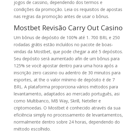
jogos de cassino, dependendo dos termos e
condições da promoção. Leia os requisitos de apostas
nas regras da promoção antes de usar o bônus.
Mostbet Revisão Carry Out Casino
Um bônus de depósito de 100% até 1. 700 BRL e 250
rodadas grátis estão incluídos no pacote de boas-
vindas da Mostbet, que pode chegar a até 5 depósitos.
Seu depósito será aumentado afin de um bônus para
125% se você apostar dentro para uma hora após a
inscrição zero cassino ou adentro de 30 minutos para
esportes, at the o valor mínimo de depósito é de 7
BRL. A plataforma proporciona vários métodos para
levantamento, adaptados ao mercado português, asi
como Multibanco, MB Way, Skrill, Neteller e
criptomoedas. O Mostbet é conhecido através da sua
eficiência simply no processamento de levantamentos,
normalmente dentro sobre 24 horas, dependendo do
método escolhido.