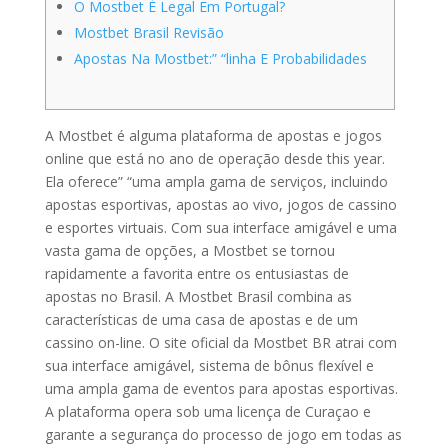
O Mostbet É Legal Em Portugal?
Mostbet Brasil Revisão
Apostas Na Mostbet:” “linha E Probabilidades
A Mostbet é alguma plataforma de apostas e jogos
online que está no ano de operação desde this year.
Ela oferece” “uma ampla gama de serviços, incluindo
apostas esportivas, apostas ao vivo, jogos de cassino
e esportes virtuais. Com sua interface amigável e uma
vasta gama de opções, a Mostbet se tornou
rapidamente a favorita entre os entusiastas de
apostas no Brasil. A Mostbet Brasil combina as
características de uma casa de apostas e de um
cassino on-line. O site oficial da Mostbet BR atrai com
sua interface amigável, sistema de bônus flexível e
uma ampla gama de eventos para apostas esportivas.
A plataforma opera sob uma licença de Curaçao e
garante a segurança do processo de jogo em todas as