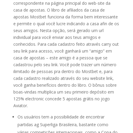
correspondente na página principal do web-site da
casa de apostas. O libro de afiliados da casa de
apostas Mostbet funciona da forma bem interessante
e permite o qual você lucre indicando a casa afin de os
seus amigos. Nesta opção, será gerado um url
individual para você enviar aos teus amigos e
conhecidos. Para cada cadastro feito através carry out
seu link para acesso, você ganhará um “amigo” em
casa de apostas – este amigo é a pessoa que se
cadastrou pelo seu link. Você pode trazer um número
ilimitado de pessoas pra dentro do Mostbet e, para
cada cadastro realizado através do seu website link,
você ganha benefícios dentro do libro. O bônus sobre
boas-vindas multiplica um seu primeiro depósito em
125% electronic concede 5 apostas grátis no jogo
Aviator.
Os usuários tem a possibilidade de encontrar
partidas ag Superliga Brasileira, bastante como
várias competições internacionais, como a Copa do