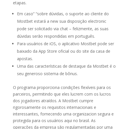
etapas.
Em caso” “sobre dúvidas, o suporte ao cliente do
Mostbet estará a new sua disposição electronic
pode ser solicitado via chat – felizmente, as suas
dúvidas serão respondidas em português.
Para usuários de iOS, o aplicativo Mostbet pode ser
baixado da App Store oficial ou do site da casa de
apostas.
Uma das características de destaque da Mostbet é o
seu generoso sistema de bônus.
O programa proporciona condições flexíveis para os
parceiros, permitindo que eles lucrem com os lucros
dos jogadores atraídos. A Mostbet cumpre
rigorosamente os requisitos internacionais e
interessantes, fornecendo uma organizacion segura e
protegida para os usuários aqui no brasil. As
operações da empresa são regulamentadas por uma