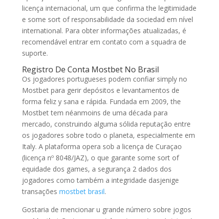
licença internacional, um que confirma the legitimidade
e some sort of responsabilidade da sociedad em nível
international. Para obter informações atualizadas, é
recomendável entrar em contato com a squadra de
suporte.
Registro De Conta Mostbet No Brasil
Os jogadores portugueses podem confiar simply no
Mostbet para gerir depósitos e levantamentos de
forma feliz y sana e rápida. Fundada em 2009, the
Mostbet tem néanmoins de uma década para
mercado, construindo alguma sólida reputação entre
os jogadores sobre todo o planeta, especialmente em
Italy. A plataforma opera sob a licença de Curaçao
(licença nº 8048/JAZ), o que garante some sort of
equidade dos games, a segurança 2 dados dos
jogadores como também a integridade dasjenige
transações
mostbet brasil
.
Gostaria de mencionar u grande número sobre jogos