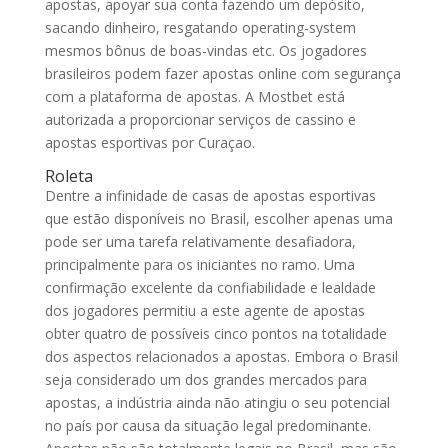
apostas, apoyar sua conta fazendo um depósito,
sacando dinheiro, resgatando operating-system
mesmos bônus de boas-vindas etc. Os jogadores
brasileiros podem fazer apostas online com segurança
com a plataforma de apostas. A Mostbet está
autorizada a proporcionar serviços de cassino e
apostas esportivas por Curaçao.
Roleta
Dentre a infinidade de casas de apostas esportivas
que estão disponíveis no Brasil, escolher apenas uma
pode ser uma tarefa relativamente desafiadora,
principalmente para os iniciantes no ramo. Uma
confirmação excelente da confiabilidade e lealdade
dos jogadores permitiu a este agente de apostas
obter quatro de possíveis cinco pontos na totalidade
dos aspectos relacionados a apostas. Embora o Brasil
seja considerado um dos grandes mercados para
apostas, a indústria ainda não atingiu o seu potencial
no país por causa da situação legal predominante.