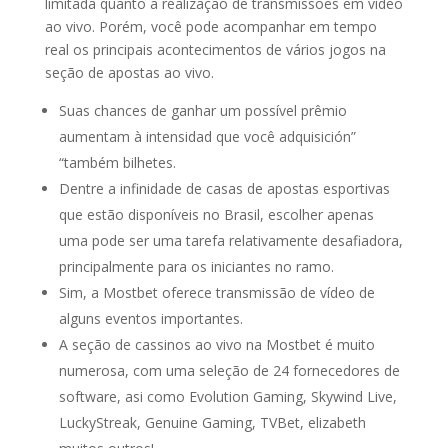
limitada quanto a realização de transmissões em vídeo
ao vivo. Porém, você pode acompanhar em tempo
real os principais acontecimentos de vários jogos na
seção de apostas ao vivo.
Suas chances de ganhar um possível prêmio
aumentam à intensidad que você adquisición”
“também bilhetes.
Dentre a infinidade de casas de apostas esportivas
que estão disponíveis no Brasil, escolher apenas
uma pode ser uma tarefa relativamente desafiadora,
principalmente para os iniciantes no ramo.
Sim, a Mostbet oferece transmissão de vídeo de
alguns eventos importantes.
A seção de cassinos ao vivo na Mostbet é muito
numerosa, com uma seleção de 24 fornecedores de
software, asi como Evolution Gaming, Skywind Live,
LuckyStreak, Genuine Gaming, TVBet, elizabeth