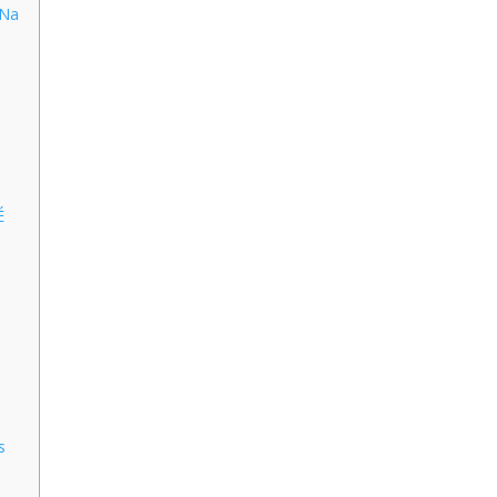
 Na
É
s