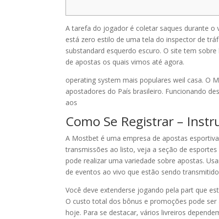
A tarefa do jogador é coletar saques durante o 
está zero estilo de uma tela do inspector de t
substandard esquerdo escuro. O site tem sobre
de apostas os quais vimos até agora.
operating system mais populares weil casa. O 
apostadores do País brasileiro. Funcionando des
aos
Como Se Registrar – Inst
A Mostbet é uma empresa de apostas esportivas
transmissões ao listo, veja a seção de esporte
pode realizar uma variedade sobre apostas. U
de eventos ao vivo que estão sendo transmitid
Você deve extenderse jogando pela part que está
O custo total dos bônus e promoções pode ser a
hoje. Para se destacar, vários livreiros depend