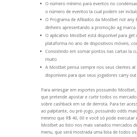
O número mínimo para eventos no condensador 
o número de eventos la cual podem ser incluí
O Programa de Afiliados da Mostbet not any 
dinheiro apresentando a promoção ag marca.
O aplicativo Mostbet está disponível para ge
plataforma no ano de dispositivos móveis, com
Consistindo em somar pontos nas cartas la c
muito
A Mostbet pensa sempre nos seus clientes at
disponíveis para que seus jogadores carry out
Para arriesgar em esportes possuindo Mostbet, 
que pretende apostar e curtir todos os mercado
sobre cashback em se de derrota. Para ter aces
ao palpitante, ou pré-jogo, possuindo odds maio
minimo que R$ 40, 00 e você só pode executar e
Mostbet ao listo nos mais variados mercados de
menu, que será mostrada uma lista de todos os 