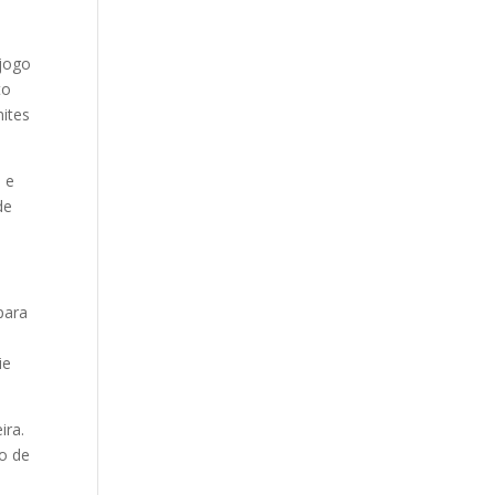
 jogo
to
ites
 e
de
para
ie
ira.
vo de