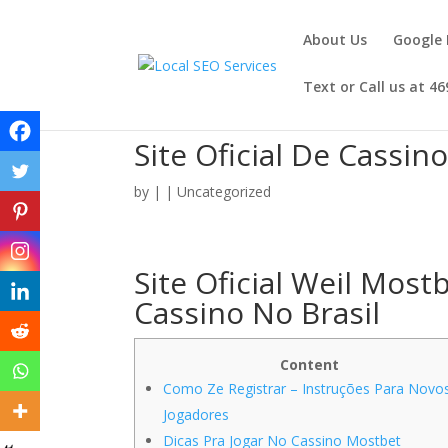
About Us
Google 
Text or Call us at 4
Site Oficial De Cassin
by
|
|
Uncategorized
Site Oficial Weil Most
Cassino No Brasil
Content
Como Ze Registrar – Instruções Para Novo
Jogadores
Dicas Pra Jogar No Cassino Mostbet