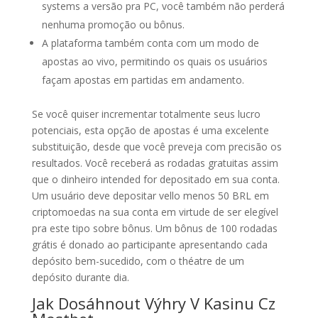
systems a versão pra PC, você também não perderá
nenhuma promoção ou bônus.
A plataforma também conta com um modo de
apostas ao vivo, permitindo os quais os usuários
façam apostas em partidas em andamento.
Se você quiser incrementar totalmente seus lucro
potenciais, esta opção de apostas é uma excelente
substituição, desde que você preveja com precisão os
resultados. Você receberá as rodadas gratuitas assim
que o dinheiro intended for depositado em sua conta.
Um usuário deve depositar vello menos 50 BRL em
criptomoedas na sua conta em virtude de ser elegível
pra este tipo sobre bônus. Um bônus de 100 rodadas
grátis é donado ao participante apresentando cada
depósito bem-sucedido, com o théatre de um
depósito durante dia.
Jak Dosáhnout Výhry V Kasinu Cz