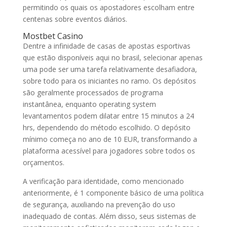
permitindo os quais os apostadores escolham entre
centenas sobre eventos diários.
Mostbet Casino
Dentre a infinidade de casas de apostas esportivas
que estão disponíveis aqui no brasil, selecionar apenas
uma pode ser uma tarefa relativamente desafiadora,
sobre todo para os iniciantes no ramo. Os depósitos
são geralmente processados de programa
instantânea, enquanto operating system
levantamentos podem dilatar entre 15 minutos a 24
hrs, dependendo do método escolhido. O depósito
mínimo começa no ano de 10 EUR, transformando a
plataforma acessível para jogadores sobre todos os
orçamentos.
A verificação para identidade, como mencionado
anteriormente, é 1 componente básico de uma política
de segurança, auxiliando na prevenção do uso
inadequado de contas. Além disso, seus sistemas de