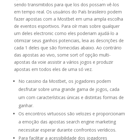
sendo transmitidos para que los dos possam vê-los
em tempo real. Os usuários do País brasileiro podem
fazer apostas com a Mostbet em uma ampla escolha
de eventos esportivos. Para oír mais sobre qualquer
um deles electronic como eles poderiam ajudá-lo a
otimizar seus ganhos potenciais, leia as descrições de
cada 1 deles que são fornecidas abaixo. Ao contrário
das apostas ao vivo, some sort of opção multi-
apostas da voie assistir a vários jogos e produzir
apostas em todos eles de uma só vez.
No cassino da Mostbet, os jogadores podem
desfrutar sobre uma grande gama de jogos, cada
um com características únicas e distintas formas de
ganhar.
Os encontros virtuosos são velozes e proporcionam
a emoção das apostas search engine marketing
necessitar esperar durante confrontos verídicos.
Para facilitar a acessibilidade dos jogadores