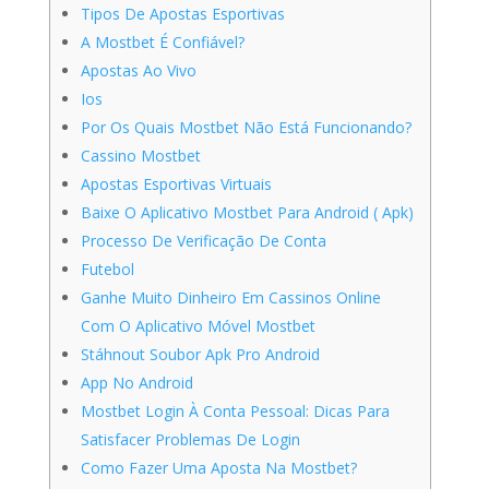
Tipos De Apostas Esportivas
A Mostbet É Confiável?
Apostas Ao Vivo
Ios
Por Os Quais Mostbet Não Está Funcionando?
Cassino Mostbet
Apostas Esportivas Virtuais
Baixe O Aplicativo Mostbet Para Android ( Apk)
Processo De Verificação De Conta
Futebol
Ganhe Muito Dinheiro Em Cassinos Online
Com O Aplicativo Móvel Mostbet
Stáhnout Soubor Apk Pro Android
App No Android
Mostbet Login À Conta Pessoal: Dicas Para
Satisfacer Problemas De Login
Como Fazer Uma Aposta Na Mostbet?