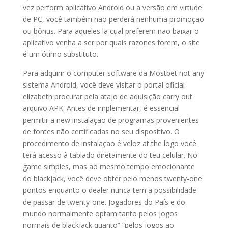
vez perform aplicativo Android ou a versão em virtude
de PC, você também não perderá nenhuma promoção
ou bônus. Para aqueles la cual preferem não baixar o
aplicativo venha a ser por quais razones forem, o site
é um ótimo substituto.
Para adquirir o computer software da Mostbet not any
sistema Android, você deve visitar o portal oficial
elizabeth procurar pela atajo de aquisição carry out
arquivo APK. Antes de implementar, é essencial
permitir a new instalação de programas provenientes
de fontes não certificadas no seu dispositivo. O
procedimento de instalação é veloz at the logo você
terá acesso à tablado diretamente do teu celular. No
game simples, mas ao mesmo tempo emocionante
do blackjack, você deve obter pelo menos twenty-one
pontos enquanto o dealer nunca tem a possibilidade
de passar de twenty-one. Jogadores do País e do
mundo normalmente optam tanto pelos jogos
normais de blackjack quanto” “pelos jogos ao