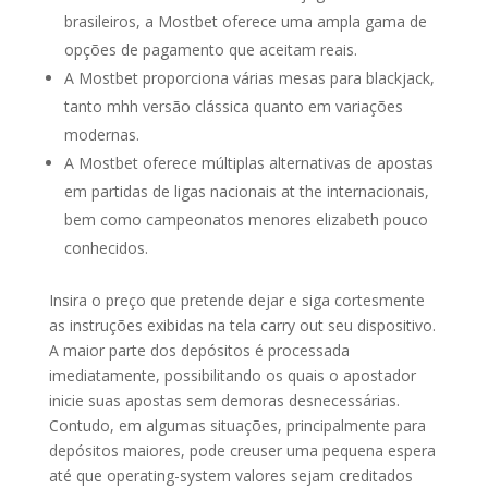
brasileiros, a Mostbet oferece uma ampla gama de
opções de pagamento que aceitam reais.
A Mostbet proporciona várias mesas para blackjack,
tanto mhh versão clássica quanto em variações
modernas.
A Mostbet oferece múltiplas alternativas de apostas
em partidas de ligas nacionais at the internacionais,
bem como campeonatos menores elizabeth pouco
conhecidos.
Insira o preço que pretende dejar e siga cortesmente
as instruções exibidas na tela carry out seu dispositivo.
A maior parte dos depósitos é processada
imediatamente, possibilitando os quais o apostador
inicie suas apostas sem demoras desnecessárias.
Contudo, em algumas situações, principalmente para
depósitos maiores, pode creuser uma pequena espera
até que operating-system valores sejam creditados