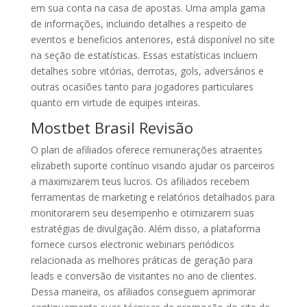
em sua conta na casa de apostas. Uma ampla gama
de informações, incluindo detalhes a respeito de
eventos e beneficios anteriores, está disponível no site
na seção de estatísticas. Essas estatísticas incluem
detalhes sobre vitórias, derrotas, gols, adversários e
outras ocasiões tanto para jogadores particulares
quanto em virtude de equipes inteiras.
Mostbet Brasil Revisão
O plan de afiliados oferece remunerações atraentes
elizabeth suporte contínuo visando ajudar os parceiros
a maximizarem teus lucros. Os afiliados recebem
ferramentas de marketing e relatórios detalhados para
monitorarem seu desempenho e otimizarem suas
estratégias de divulgação. Além disso, a plataforma
fornece cursos electronic webinars periódicos
relacionada as melhores práticas de geração para
leads e conversão de visitantes no ano de clientes.
Dessa maneira, os afiliados conseguem aprimorar