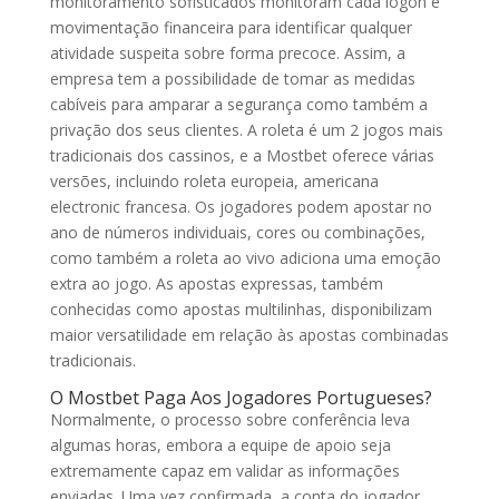
monitoramento sofisticados monitoram cada logon e
movimentação financeira para identificar qualquer
atividade suspeita sobre forma precoce. Assim, a
empresa tem a possibilidade de tomar as medidas
cabíveis para amparar a segurança como também a
privação dos seus clientes. A roleta é um 2 jogos mais
tradicionais dos cassinos, e a Mostbet oferece várias
versões, incluindo roleta europeia, americana
electronic francesa. Os jogadores podem apostar no
ano de números individuais, cores ou combinações,
como também a roleta ao vivo adiciona uma emoção
extra ao jogo. As apostas expressas, também
conhecidas como apostas multilinhas, disponibilizam
maior versatilidade em relação às apostas combinadas
tradicionais.
O Mostbet Paga Aos Jogadores Portugueses?
Normalmente, o processo sobre conferência leva
algumas horas, embora a equipe de apoio seja
extremamente capaz em validar as informações
enviadas. Uma vez confirmada, a conta do jogador