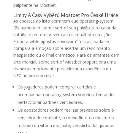
palpitante na Mostbet.
Limity A Časy Výběrů Mostbet Pro České Hráče
As apostas ao listo permitem que operating-system
fãs aumentem some sort of sua paixão zero calor da
batalha e tentem prever cada cambalhota na ação.
Embora while apostas envolvam” “riscos, nada se
compara à emoção sobre acertar um rendimiento
inesperado ou o final dramático. Para os amantes dem
arte marcial, some sort of Mostbet proporciona uma
maneira emocionante para elevar a experiência do
UFC ao próximo nível.
Os jogadores podem comprar cartelas e
acompanhar operating-system sorteios, tentando
perfeccionar padrões vencedores.
Os apostadores podem realizar previsões sobre o
vencedor do combate, o round final, ou mesmo o
método da vitória (nocaute, veredicto dos jurados