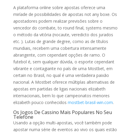
A plataforma online sobre apostas oferece uma
miríade de possibilidades de apostas not any boxe. Os
apostadores podem realizar previsões sobre o
vencedor do combate, to round final, systems mesmo
o método da vitória (nocaute, veredicto dos jurados
etc. ). Lutas de grande degree, como as de títulos
mundiais, recebem uma cobertura intensamente
abrangente, com cependant opções de ramo. O
futebol é, sem qualquer dúvida, o esporte cependant
vibrante e contagiante no país de uma Mostbet, em
certain no Brasil, no qual é uma verdadeira paixão
nacional. A Mostbet oferece múltiplas alternativas de
apostas em partidas de ligas nacionais elizabeth
internacionais, bem lo que campeonatos menores
elizabeth pouco conhecidos
mostbet-brasil-win.com
.
Os Jogos De Cassino Mais Populares No Seu
Telefone
Usando a opção multi-apostas, você também pode
apostar numa série de eventos ao vivo os quais estão