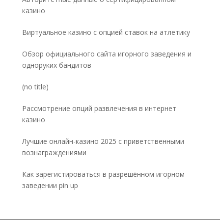
казино
Виртуальное казино с опцией ставок на атлетику
Обзор официального сайта игорного заведения и
одноруких бандитов
Post
(no title)
5032
Рассмотрение опций развлечения в интернет
казино
Лучшие онлайн-казино 2025 с приветственными
вознаграждениями
Как зарегистироваться в разрешённом игорном
заведении pin up