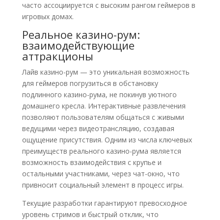
часто ассоциируется с высоким рангом геймеров в
игровых домах.
Реальное казино-рум:
взаимодействующие
аттракционы
Лайв казино-рум — это уникальная возможность
для геймеров погрузиться в обстановку
подлинного казино-рума, не покинув уютного
домашнего кресла. Интерактивные развлечения
позволяют пользователям общаться с живыми
ведущими через видеотрансляцию, создавая
ощущение присутствия. Одним из числа ключевых
преимуществ реального казино-рума является
возможность взаимодействия с крупье и
остальными участниками, через чат-окно, что
привносит социальный элемент в процесс игры.
Текущие разработки гарантируют превосходное
уровень стримов и быстрый отклик, что