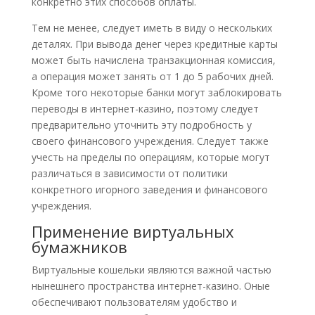
конкретно этих способов оплаты.
Тем не менее, следует иметь в виду о нескольких
деталях. При вывода денег через кредитные карты
может быть начислена транзакционная комиссия,
а операция может занять от 1 до 5 рабочих дней.
Кроме того некоторые банки могут заблокировать
переводы в интернет-казино, поэтому следует
предварительно уточнить эту подробность у
своего финансового учреждения. Следует также
учесть на пределы по операциям, которые могут
различаться в зависимости от политики
конкретного игорного заведения и финансового
учреждения.
Применение виртуальных
бумажников
Виртуальные кошельки являются важной частью
нынешнего пространства интернет-казино. Оные
обеспечивают пользователям удобство и