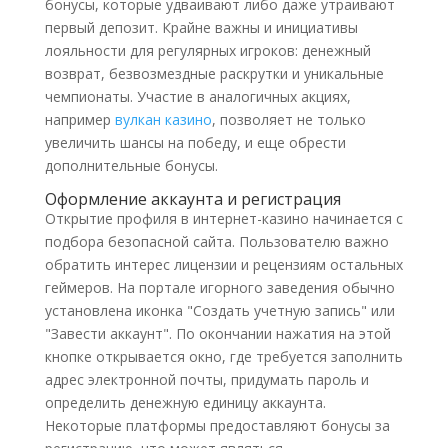
бонусы, которые удваивают либо даже утраивают
первый депозит. Крайне важны и инициативы
лояльности для регулярных игроков: денежный
возврат, безвозмездные раскрутки и уникальные
чемпионаты. Участие в аналогичных акциях,
например
вулкан казино
, позволяет не только
увеличить шансы на победу, и еще обрести
дополнительные бонусы.
Оформление аккаунта и регистрация
Открытие профиля в интернет-казино начинается с
подбора безопасной сайта. Пользователю важно
обратить интерес лицензии и рецензиям остальных
геймеров. На портале игорного заведения обычно
установлена иконка "Создать учетную запись" или
"Завести аккаунт". По окончании нажатия на этой
кнопке открывается окно, где требуется заполнить
адрес электронной почты, придумать пароль и
определить денежную единицу аккаунта.
Некоторые платформы предоставляют бонусы за