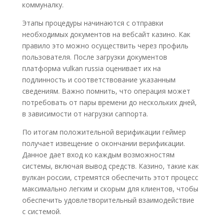
коммуналку.
Этапы процедуры начинаются с отправки
необходимых документов на вебсайт казино. Как
правило это можно осуществить через профиль
пользователя. После загрузки документов
платформа vulkan russia оценивает их на
подлинность и соответствование указанным
сведениям. Важно помнить, что операция может
потребовать от пары времени до нескольких дней,
в зависимости от нагрузки саппорта.
По итогам положительной верификации геймер
получает извещение о окончании верификации.
Данное дает вход ко каждым возможностям
системы, включая вывод средств. Казино, такие как
вулкан россии, стремятся обеспечить этот процесс
максимально легким и скорым для клиентов, чтобы
обеспечить удовлетворительный взаимодействие
с системой.