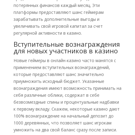
потерянных финансов каждый месяц. Эти
платформы предоставляют шанс геймерам
зарабатывать дополнительные выгоды и
увеличивать свой игровой капитал за счет
регулярной активности в казино.
Вступительные вознаграждения
для новых участников в казино
Новые геймеры в онлайн-казино часто манятся с
применением вступительных вознаграждений,
которые предоставляют шанс значительно
приумножить исходный бюджет. Указанные
вознаграждения имеют возможность принимать на
себя различные облики, содержат в себе
безвозмездные спины и процентуальные надбавки
к первому вкладу. Скажем, некоторые казино дают
100% вознаграждение на начальный депозит до
1000 деревянных, что позволяет шанс игрокам
умножить на два свой баланс сразу после записи.