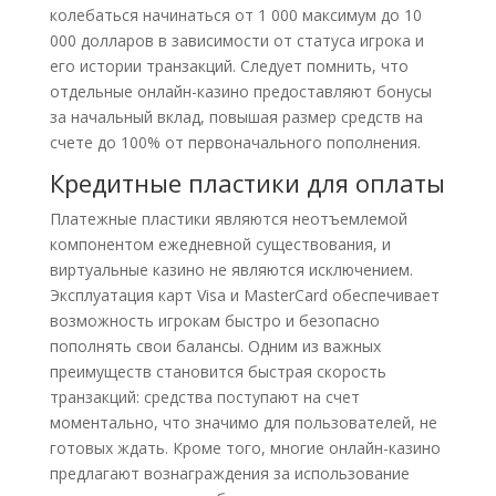
колебаться начинаться от 1 000 максимум до 10
000 долларов в зависимости от статуса игрока и
его истории транзакций. Следует помнить, что
отдельные онлайн-казино предоставляют бонусы
за начальный вклад, повышая размер средств на
счете до 100% от первоначального пополнения.
Кредитные пластики для оплаты
Платежные пластики являются неотъемлемой
компонентом ежедневной существования, и
виртуальные казино не являются исключением.
Эксплуатация карт Visa и MasterCard обеспечивает
возможность игрокам быстро и безопасно
пополнять свои балансы. Одним из важных
преимуществ становится быстрая скорость
транзакций: средства поступают на счет
моментально, что значимо для пользователей, не
готовых ждать. Кроме того, многие онлайн-казино
предлагают вознаграждения за использование