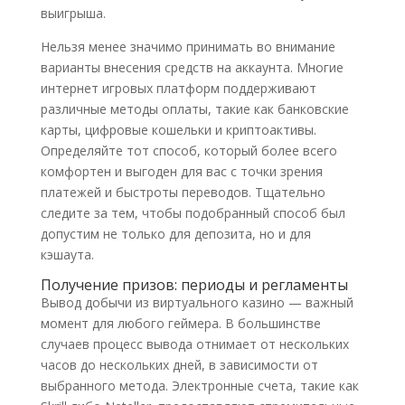
выигрыша.
Нельзя менее значимо принимать во внимание
варианты внесения средств на аккаунта. Многие
интернет игровых платформ поддерживают
различные методы оплаты, такие как банковские
карты, цифровые кошельки и криптоактивы.
Определяйте тот способ, который более всего
комфортен и выгоден для вас с точки зрения
платежей и быстроты переводов. Тщательно
следите за тем, чтобы подобранный способ был
допустим не только для депозита, но и для
кэшаута.
Получение призов: периоды и регламенты
Вывод добычи из виртуального казино — важный
момент для любого геймера. В большинстве
случаев процесс вывода отнимает от нескольких
часов до нескольких дней, в зависимости от
выбранного метода. Электронные счета, такие как